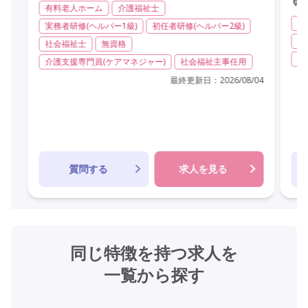
有料老人ホーム
介護福祉士
有
実務者研修(ヘルパー1級)
初任者研修(ヘルパー2級)
夜
社会福祉士
無資格
オ
介護支援専門員(ケアマネジャー)
社会福祉主事任用
最終更新日：
2026/08/04
質問する
求人を見る
同じ特徴を持つ求人を
一覧から探す