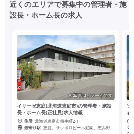
近くのエリアで募集中の管理者・施
設長・ホーム長の求人
イリーゼ恵庭(北海道恵庭市)の管理者・施設
ソ
長・ホーム長(正社員)求人情報
者
北海道恵庭市相生町2-1
住所
恵庭、サッポロビール庭園、恵み野
最寄り駅