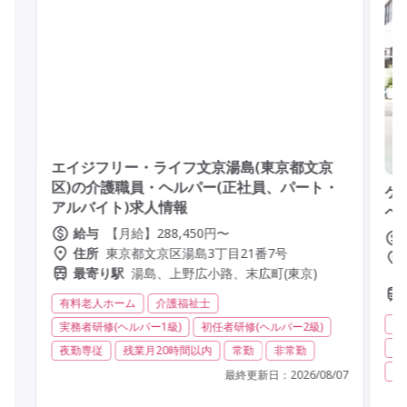
エイジフリー・ライフ文京湯島(東京都文京
区)の介護職員・ヘルパー(正社員、パート・
ケ
アルバイト)求人情報
ヘ
【月給】288,450円〜
給与
東京都文京区湯島3丁目21番7号
住所
湯島、上野広小路、末広町(東京)
最寄り駅
有料老人ホーム
介護福祉士
訪
実務者研修(ヘルパー1級)
初任者研修(ヘルパー2級)
実
夜勤専従
残業月20時間以内
常勤
非常勤
日
最終更新日：
2026/08/07