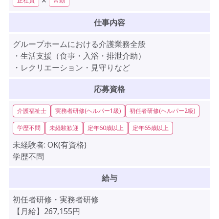
✕
正社員
常勤
仕事内容
グループホームにおける介護業務全般
・生活支援（食事・入浴・排泄介助）
・レクリエーション・見守りなど
応募資格
介護福祉士
実務者研修(ヘルパー1級)
初任者研修(ヘルパー2級)
学歴不問
未経験歓迎
定年60歳以上
定年65歳以上
未経験者:
OK(有資格)
学歴不問
給与
初任者研修・実務者研修
【月給】267,155円