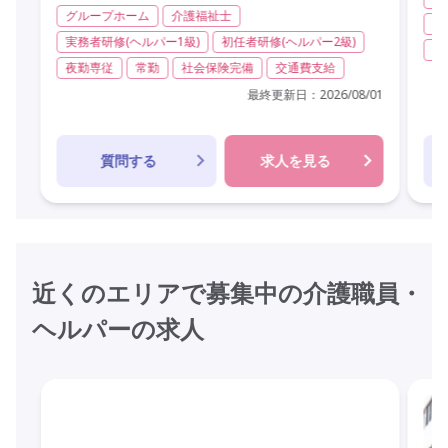
グループホーム
介護福祉士
夜
実務者研修(ヘルパー1級)
初任者研修(ヘルパー2級)
年
夜勤専従
常勤
社会保険完備
交通費支給
最終更新日：
2026/08/01
質問する
求人を見る
近くのエリアで募集中の介護職員・
ヘルパーの求人