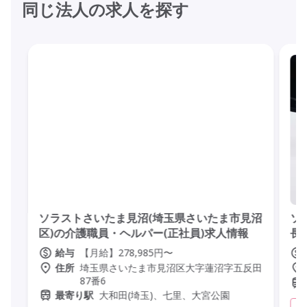
同じ法人の求人を探す
ソラストさいたま見沼(埼玉県さいたま市見沼
ソ
区)の介護職員・ヘルパー(正社員)求人情報
長
【月給】278,985円〜
給与
埼玉県さいたま市見沼区大字蓮沼字五反田
住所
87番6
大和田(埼玉)、七里、大宮公園
最寄り駅
訪