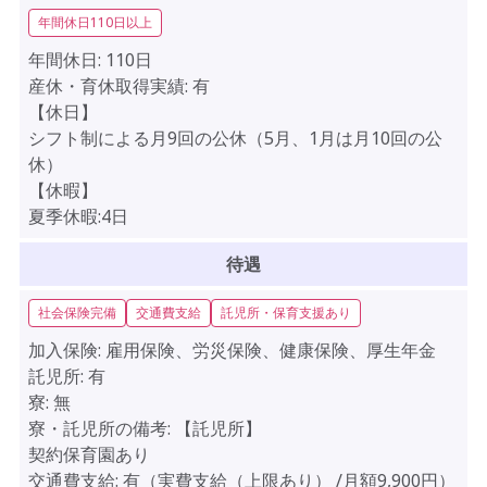
年間休日110日以上
年間休日:
110日
産休・育休取得実績:
有
【休日】
シフト制による月9回の公休（5月、1月は月10回の公
休）
【休暇】
夏季休暇:4日
待遇
社会保険完備
交通費支給
託児所・保育支援あり
加入保険:
雇用保険、労災保険、健康保険、厚生年金
託児所:
有
寮:
無
寮・託児所の備考:
【託児所】
契約保育園あり
交通費支給:
有（実費支給（上限あり） /月額9,900円）