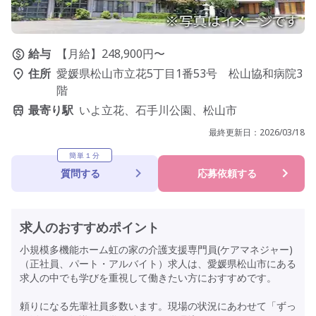
給与
【月給】248,900円〜
住所
愛媛県松山市立花5丁目1番53号 松山協和病院3
階
最寄り駅
いよ立花、石手川公園、松山市
最終更新日：
2026/03/18
簡単１分
質問する
応募依頼する
求人のおすすめポイント
小規模多機能ホーム虹の家の介護支援専門員(ケアマネジャー)
（正社員、パート・アルバイト）求人は、愛媛県松山市にある
求人の中でも学びを重視して働きたい方におすすめです。
頼りになる先輩社員多数います。現場の状況にあわせて「ずっ