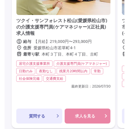
ツクイ・サンフォレスト松山(愛媛県松山市)
ツ
の介護支援専門員(ケアマネジャー)(正社員)
市
求人情報
(
【月給】219,000円〜293,000円
給与
愛媛県松山市若草町4-1
住所
本町３丁目、本町４丁目、古町
最寄り駅
居宅介護支援事業所
介護支援専門員(ケアマネジャー)
グ
日勤のみ
夜勤なし
残業月20時間以内
常勤
介
社会保険完備
交通費支給
社
最終更新日：
2026/07/30
質問する
求人を見る