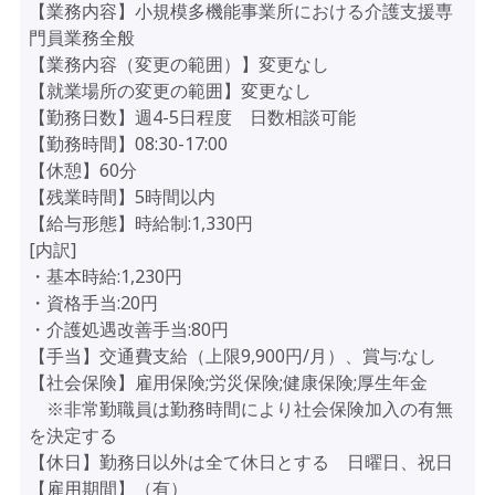
【業務内容】小規模多機能事業所における介護支援専
門員業務全般
【業務内容（変更の範囲）】変更なし
【就業場所の変更の範囲】変更なし
【勤務日数】週4-5日程度 日数相談可能
【勤務時間】08:30-17:00
【休憩】60分
【残業時間】5時間以内
【給与形態】時給制:1,330円
[内訳]
・基本時給:1,230円
・資格手当:20円
・介護処遇改善手当:80円
【手当】交通費支給（上限9,900円/月）、賞与:なし
【社会保険】雇用保険;労災保険;健康保険;厚生年金
※非常勤職員は勤務時間により社会保険加入の有無
を決定する
【休日】勤務日以外は全て休日とする 日曜日、祝日
【雇用期間】（有）