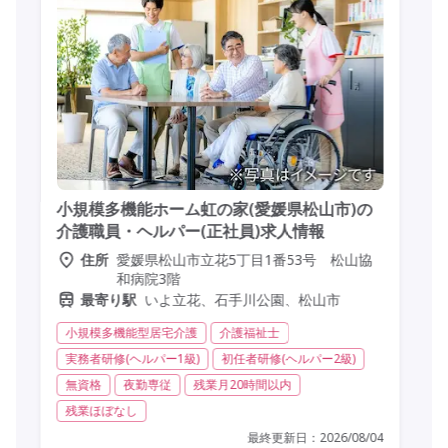
小規模多機能ホーム虹の家(愛媛県松山市)の
介護職員・ヘルパー(正社員)求人情報
愛媛県松山市立花5丁目1番53号 松山協
住所
和病院3階
いよ立花、石手川公園、松山市
最寄り駅
小規模多機能型居宅介護
介護福祉士
実務者研修(ヘルパー1級)
初任者研修(ヘルパー2級)
無資格
夜勤専従
残業月20時間以内
残業ほぼなし
最終更新日：
2026/08/04