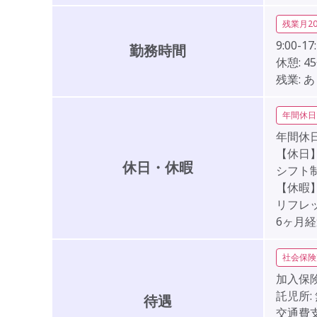
残業月2
9:00-17
勤務時間
休憩:
4
残業:
あ
年間休日
年間休日
【休日
休日・休暇
シフト制
【休暇
リフレ
6ヶ月経
社会保険
加入保険
託児所:
待遇
交通費支