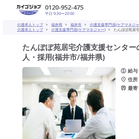
0120-952-475
平日 9:30〜20:00
介護求人トップ
>
福井県
>
福井市
>
介護支援専門員(ケアマネジャ
介護求人トップ
>
介護支援専門員(ケアマネジャー)
>
たんぽぽ苑居宅
たんぽぽ苑居宅介護支援センターの
人・採用(福井市/福井県)
給与
住所
最寄