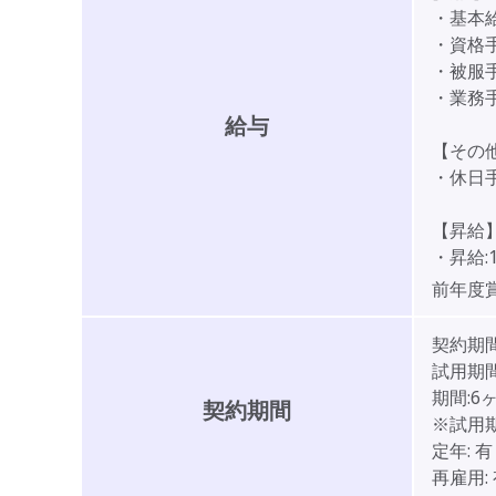
・基本給:
・資格手当
・被服手当
・業務手当
給与
【その
・休日手当
【昇給
・昇給:
前年度
契約期
試用期間
期間:6
契約期間
※試用
定年:
有
再雇用: