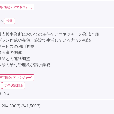
専門員(ケアマネジャー)
✕
常勤
護支援事業所においての主任ケアマネジャーの業務全般
プラン作成や在宅、施設で生活している方々の相談
サービスの利用調整
者会議の開催
機関との連絡調整
保険の給付管理及び請求業務
専門員(ケアマネジャー)
定年60歳以上
:
NG
04,500円-241,500円