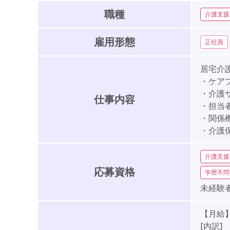
職種
介護支援
雇用形態
正社員
居宅介
・ケア
・介護
仕事内容
・担当
・関係
・介護
介護支援
応募資格
学歴不問
未経験者
【月給】2
[内訳]