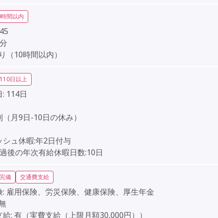
0時間以内
:45
5分
り（10時間以内）
110日以上
:
114日
】
（月9日-10日の休み）
】
ッシュ休暇:年2日付与
過後の年次有給休暇日数:10日
完備
交通費支給
:
雇用保険、労災保険、健康保険、厚生年金
無
給:
有（実費支給（上限月額30,000円））