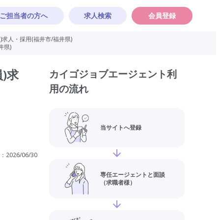
ご担当者の方へ
求人検索
会員登録
求人・採用(福井市/福井県)
井県)
)求
カイゴジョブエージェント利
用の流れ
当サイトへ登録
：
2026/06/30
専任エージェントと面談
（求職者様）