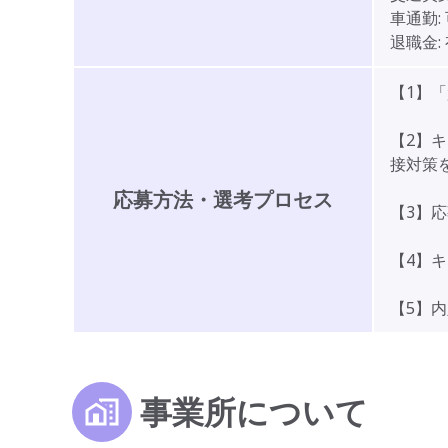
車通勤:
退職金:
【1】
【2】
接対策
応募方法・選考プロセス
【3】
【4】
【5】
事業所について