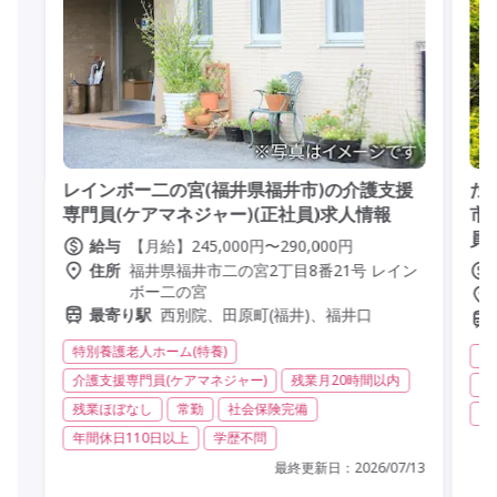
レインボー二の宮(福井県福井市)の介護支援
た
専門員(ケアマネジャー)(正社員)求人情報
市
員
【月給】245,000円〜290,000円
給与
福井県福井市二の宮2丁目8番21号 レイン
住所
ボー二の宮
西別院、田原町(福井)、福井口
最寄り駅
特別養護老人ホーム(特養)
居
介護支援専門員(ケアマネジャー)
残業月20時間以内
残
残業ほぼなし
常勤
社会保険完備
交
年間休日110日以上
学歴不問
最終更新日：
2026/07/13