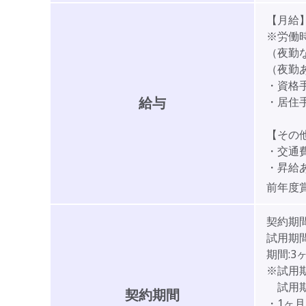
【月給】3
※労働
（夜勤なし
（夜勤あり
・資格
給与
・居住
【その
・交通
・昇給あ
前年度
契約期
試用期間
期間:3
※試用
試用期
契約期間
・1ヶ月