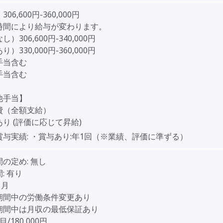
06,600円-360,000円
時間により給与が変わります。
）306,600円-340,000円
）330,000円-360,000円
手当含む
手当含む
他手当】
費（全額支給）
り (評価に応じて昇給)
賞与実績:
・賞与あり:年1回（※業績、評価に準ずる）
間の定め:
無し
:
有り
ヶ月
期間中の労働条件変更あり
間中は月収の最低保証あり
目/180,000円