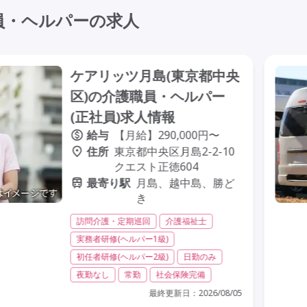
員・ヘルパーの求人
ケアリッツ月島(東京都中央
区)の介護職員・ヘルパー
(正社員)求人情報
給与
【月給】290,000円〜
住所
東京都中央区月島2-2-10
クエスト正徳604
最寄り駅
月島、越中島、勝ど
き
訪問介護・定期巡回
介護福祉士
実務者研修(ヘルパー1級)
初任者研修(ヘルパー2級)
日勤のみ
夜勤なし
常勤
社会保険完備
最終更新日：
2026/08/05