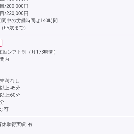
/200,000円
/220,000円
期間中の労働時間は140時間
（65歳まで）
変動シフト制（月173時間）
時間内
】
未満:なし
以上:45分
以上:60分
0分
:
可
育休取得実績:
有
】