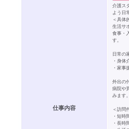
介護ス
よう日
＜具体
生活サ
食事・
す。
日常の
・身体
・家事
外出の
病院や
みます
仕事内容
＜訪問
・短時間
・長時間