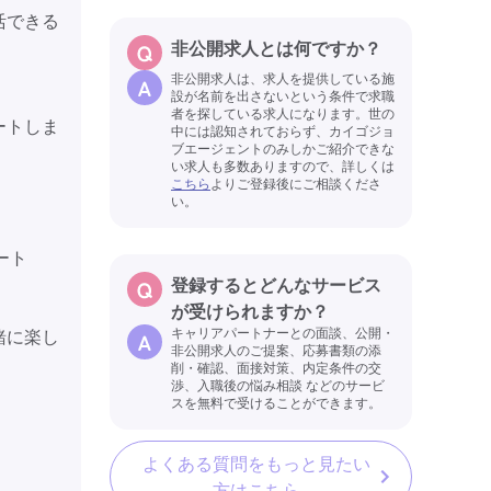
活できる
非公開求人とは何ですか？
非公開求人は、求人を提供している施
設が名前を出さないという条件で求職
者を探している求人になります。世の
ートしま
中には認知されておらず、カイゴジョ
ブエージェントのみしかご紹介できな
い求人も多数ありますので、詳しくは
こちら
よりご登録後にご相談くださ
い。
ート
登録するとどんなサービス
が受けられますか？
キャリアパートナーとの面談、公開・
緒に楽し
非公開求人のご提案、応募書類の添
削・確認、面接対策、内定条件の交
渉、入職後の悩み相談 などのサービ
スを無料で受けることができます。
よくある質問をもっと見たい
方はこちら