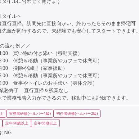
スタイルに合わせて働けます
スタイル＞
は直行直帰。訪問先に直接向かい、終わったらそのまま帰宅可
は先輩が同行するので、未経験でも安心してスタートできます
の流れ:例／／
0-11:00 買い物の付き添い（移動支援）
0-13:00 休憩＆移動（事業所やカフェで休憩可）
0-14:00 掃除や調理（家事援助）
0-15:00 休憩＆移動（事業所やカフェで休憩可）
0-19:00 食事やトイレのお手伝い（身体介護）
0 業務終了 直行直帰＆残業なし
ホで業務報告入力ができるので、移動中にも記録できます。
士
実務者研修(ヘルパー1級)
初任者研修(ヘルパー2級)
定年60歳以上
定年65歳以上
:
NG