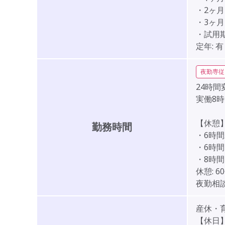
・2ヶ月目
・3ヶ月目
・試用
定年:
有
夜勤専従
24時間
実働8
【休憩
勤務時間
・6時間
・6時間
・8時間
休憩:
6
夜勤相談
産休・
【休日