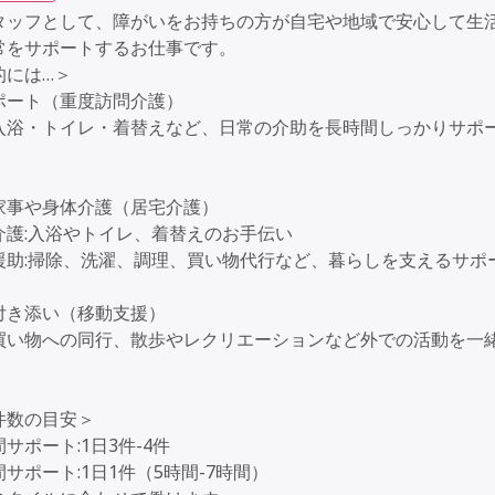
タッフとして、障がいをお持ちの方が自宅や地域で安心して生
常をサポートするお仕事です。
的には…＞
ポート（重度訪問介護）
入浴・トイレ・着替えなど、日常の介助を長時間しっかりサポ
家事や身体介護（居宅介護）
介護:入浴やトイレ、着替えのお手伝い
援助:掃除、洗濯、調理、買い物代行など、暮らしを支えるサポ
付き添い（移動支援）
買い物への同行、散歩やレクリエーションなど外での活動を一
。
件数の目安＞
サポート:1日3件-4件
サポート:1日1件（5時間-7時間）