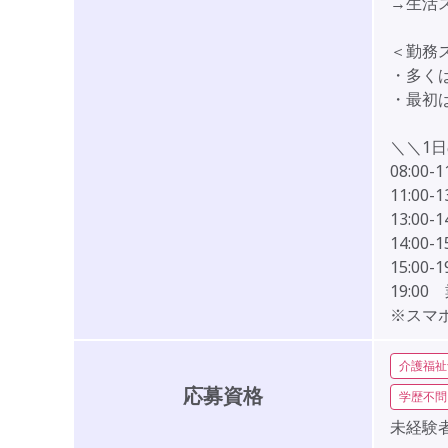
→生活
＜勤務
・多く
・最初
＼＼1日
08:0
11:0
13:0
14:0
15:0
19:0
※スマ
介護福祉
応募資格
学歴不問
未経験者