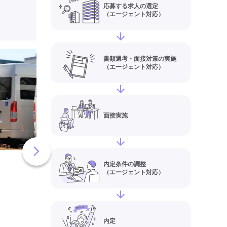
応募する求人の選定
（エージェント対応）
ケアリッツ日本橋(
書類選考・面接対策の実施
（エージェント対応）
央区)の介護職員・
(正社員)求人情報
給与
【月給】290,00
住所
東京都中央区日
面接実施
2-57-7 メゾ
浜町公園1階
最寄り駅
浜町、森下(
天宮前
内定条件の調整
（エージェント対応）
訪問介護・定期巡回
介護福
実務者研修(ヘルパー1級)
初任者研修(ヘルパー2級)
日
夜勤なし
常勤
社会保険
内定