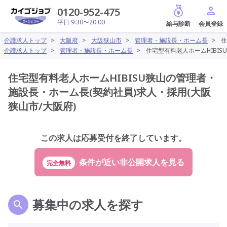
給与診断
0120-952-475
平日 9:30〜20:00
介護求人トップ
>
大阪府
>
大阪狭山市
>
管理者・施設長・ホーム長
>
住
介護求人トップ
>
管理者・施設長・ホーム長
>
住宅型有料老人ホームHIBIS
住宅型有料老人ホームHIBISU狭山の管理者・
施設長・ホーム長(契約社員)求人・採用(大阪
狭山市/大阪府)
この求人は応募受付を終了しています。
完全無料
募集中の求人を探す