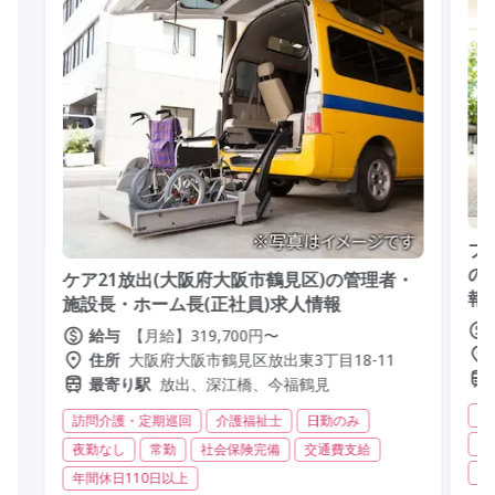
プ
の
ケア21放出(大阪府大阪市鶴見区)の管理者・
報
施設長・ホーム長(正社員)求人情報
【月給】319,700円〜
給与
大阪府大阪市鶴見区放出東3丁目18-11
住所
放出、深江橋、今福鶴見
最寄り駅
有
訪問介護・定期巡回
介護福祉士
日勤のみ
残
夜勤なし
常勤
社会保険完備
交通費支給
交
年間休日110日以上