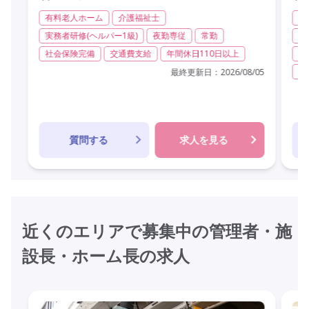
有料老人ホーム
介護福祉士
有
実務者研修(ヘルパー1級)
夜勤専従
常勤
実
社会保険完備
交通費支給
年間休日110日以上
夜
社
最終更新日：
2026/08/05
質問する
求人を見る
近くのエリアで募集中の管理者・施
設長・ホーム長の求人