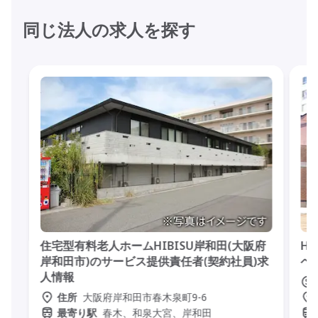
同じ法人の求人を探す
住宅型有料老人ホームHIBISU岸和田(大阪府
H
岸和田市)のサービス提供責任者(契約社員)求
ヘ
人情報
大阪府岸和田市春木泉町9-6
住所
春木、和泉大宮、岸和田
最寄り駅