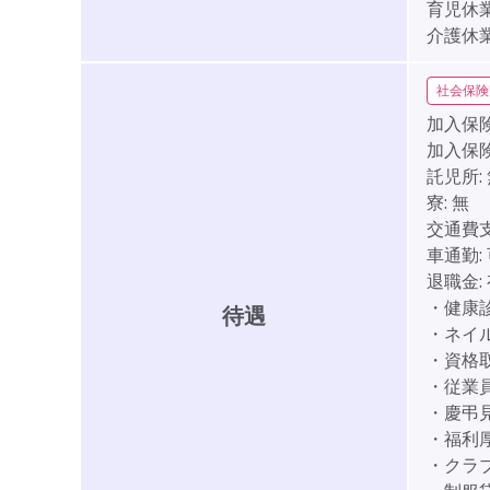
育児休
介護休
社会保険
加入保険
加入保
託児所:
寮:
無
交通費支
車通勤:
退職金:
・健康
待遇
・ネイル
・資格
・従業
・慶弔
・福利
・クラ