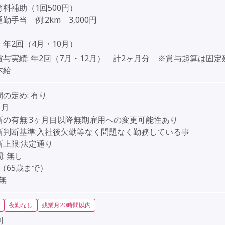
料補助（1回500円）
勤手当 例:2km 3,000円
年2回（4月・10月）
賞与実績:
年2回（7月・12月） 計2ヶ月分 ※賞与起算は固定
本給
間の定め:
有り
ヶ月
新の有無:3ヶ月目以降無期雇用への変更可能性あり
新判断基準:入社後欠勤等なく問題なく勤務している事
新上限:法定通り
:
無し
（65歳まで）
無
夜勤なし
残業月20時間以内
制