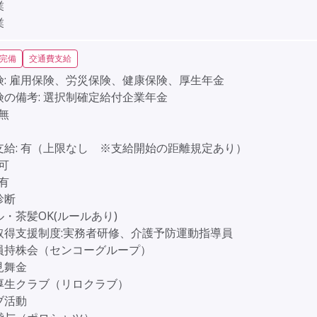
業
業
完備
交通費支給
:
雇用保険、労災保険、健康保険、厚生年金
険の備考:
選択制確定給付企業年金
無
給:
有（上限なし ※支給開始の距離規定あり）
可
有
診断
・茶髪OK(ルールあり)
取得支援制度:実務者研修、介護予防運動指導員
員持株会（センコーグループ）
見舞金
厚生クラブ（リロクラブ）
ブ活動