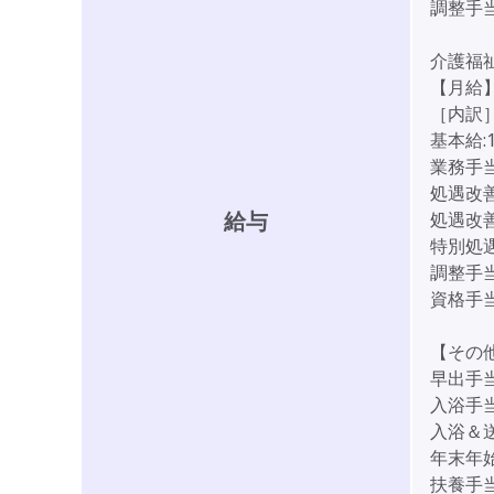
調整手当:
介護福
【月給】2
［内訳
基本給:
業務手当:
処遇改善1
給与
処遇改善2
特別処遇
調整手当:
資格手当:
【その
早出手
入浴手当:
入浴＆送
年末年始
扶養手