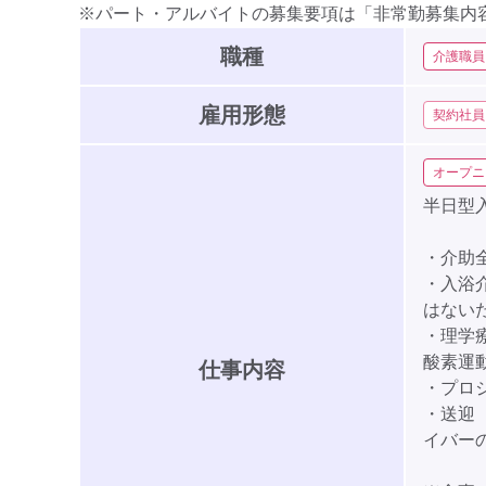
※パート・アルバイトの募集要項は「非常勤募集内
職種
介護職員
雇用形態
契約社員
オープニ
半日型
・介助
・入浴
はない
・理学
酸素運
仕事内容
・プロ
・送迎
イバー