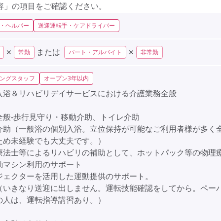
容」の項目をご確認ください。
・ヘルパー
送迎運転手・ケアドライバー
または
✕
✕
常勤
パート・アルバイト
非常勤
ングスタッフ
オープン3年以内
入浴＆リハビリデイサービスにおける介護業務全般
全般‐歩行見守り・移動介助、トイレ介助
介助（一般浴の個別入浴。立位保持が可能なご利用者様が多く
ため未経験でも大丈夫です。）
療法士等によるリハビリの補助として、ホットパック等の物理
動マシン利用のサポート
ジェクターを活用した運動提供のサポート。
（いきなり送迎に出しません。運転技能確認をしてから。ペー
の人は、運転指導講習あり。）