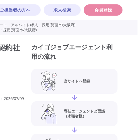
ご担当者の方へ
求人検索
会員登録
ト・アルバイト)求人・採用(箕面市/大阪府)
採用(箕面市/大阪府)
契約社
カイゴジョブエージェント利
用の流れ
当サイトへ登録
：
2026/07/09
専任エージェントと面談
（求職者様）