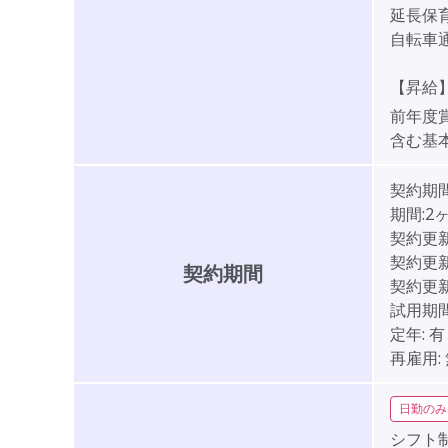
延長保育
自転車通
【昇給】
前年度
含む基
契約期
期間:2
契約更
契約更
契約期間
契約更
試用期間
定年:
有
再雇用:
日勤のみ
シフト