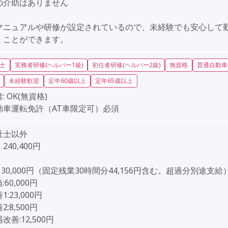
の介助はありません
マニュアルや研修が設定されているので、未経験でも安心して
くことができます。
士
実務者研修(ヘルパー1級)
初任者研修(ヘルパー2級)
無資格
普通自動車
未経験歓迎
定年60歳以上
定年65歳以上
:
OK(無資格)
動車運転免許（AT車限定可）必須
祉士以外
40,400円
］
130,000円（固定残業30時間分44,156円含む。超過分別途支給
60,000円
:23,000円
:8,500円
改善:12,500円