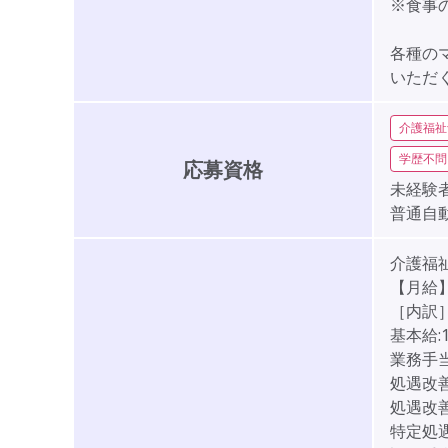
※食事
各種の
いただ
介護福祉
学歴不問
応募資格
未経験者
普通自
介護福
【月給】2
［内訳
基本給:
業務手当:
処遇改善1
処遇改善2
特定処遇