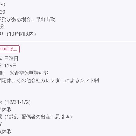
:30
:30
業務がある場合、早出出勤
0分
り（10時間以内）
110日以上
:
日曜日
:
115日
日制 ※希望休申請可能
固定休、その他会社カレンダーによるシフト制
】
12/31-1/2）
給休暇
暇（結婚、配偶者の出産・忌引き）
暇
後休暇