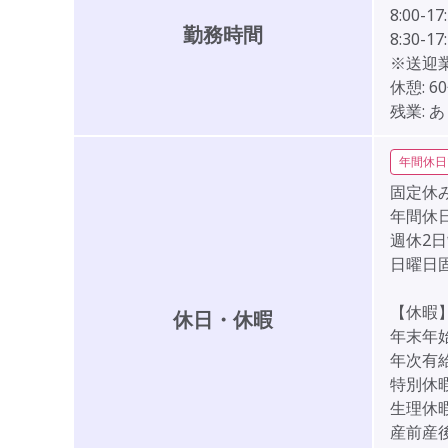
8:00-17
勤務時間
8:30-17
※送迎
休憩:
6
残業:
あ
年間休日
固定休み
年間休日
週休2
日曜日
【休暇
休日・休暇
年末年始（
年次有
特別休
生理休
産前産