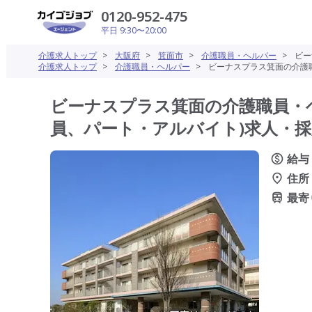
0120-952-475
平日 9:30〜20:00
介護求人トップ
>
大阪府
>
箕面市
>
介護職員・ヘルパー
>
ビー
介護求人トップ
>
介護職員・ヘルパー
>
ビーナスプラス箕面の介護職
ビーナスプラス箕面の介護職員・
員、パート・アルバイト)求人・採用
給与
住所
最寄