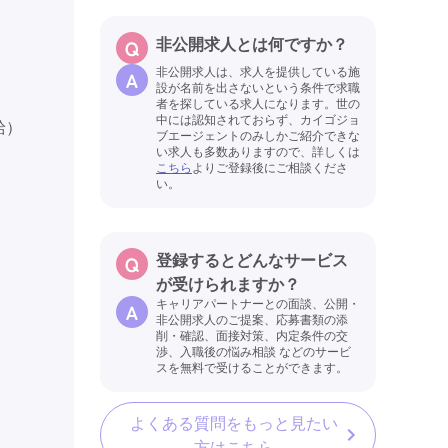
非公開求人とは何ですか？
非公開求人は、求人を提供している施
設が名前を出さないという条件で求職
者を探している求人になります。世の
中には認知されておらず、カイゴジョ
給）
ブエージェントのみしかご紹介できな
い求人も多数ありますので、詳しくは
こちら
よりご登録後にご相談くださ
い。
登録するとどんなサービス
が受けられますか？
キャリアパートナーとの面談、公開・
非公開求人のご提案、応募書類の添
削・確認、面接対策、内定条件の交
渉、入職後の悩み相談 などのサービ
スを無料で受けることができます。
よくある質問をもっと見たい
方はこちら