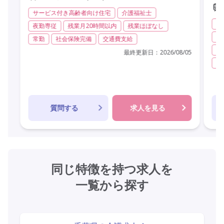
サービス付き高齢者向け住宅
介護福祉士
シ
夜勤専従
残業月20時間以内
残業ほぼなし
実
常勤
社会保険完備
交通費支給
社
最終更新日：
2026/08/05
精
質問する
求人を見る
同じ特徴を持つ求人を
一覧から探す