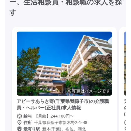
ー、生活相談員・相談職の求人を探
す
アビーサあらき野(千葉県我孫子市)の介護職
天
員・ヘルパー(正社員)求人情報
の
(
【月給】244,100円〜
給与
千葉県我孫子市新木野2-1-48
住所
新木(千葉)、布佐、湖北
最寄り駅