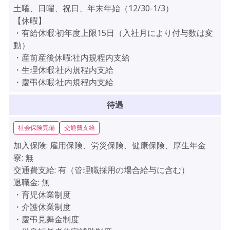
土曜、日曜、祝日、年末年始（12/30-1/3）
【休暇】
・有給休暇:初年度上限15日（入社月により付与数は変
動）
・産前産後休暇:社内規程内支給
・生理休暇:社内規程内支給
・慶弔休暇:社内規程内支給
待遇
社会保険完備
交通費支給
加入保険:
雇用保険、労災保険、健康保険、厚生年金
寮:
無
交通費支給:
有（管理職採用の場合給与に含む）
退職金:
無
・育児休業制度
・介護休業制度
・慶弔見舞金制度