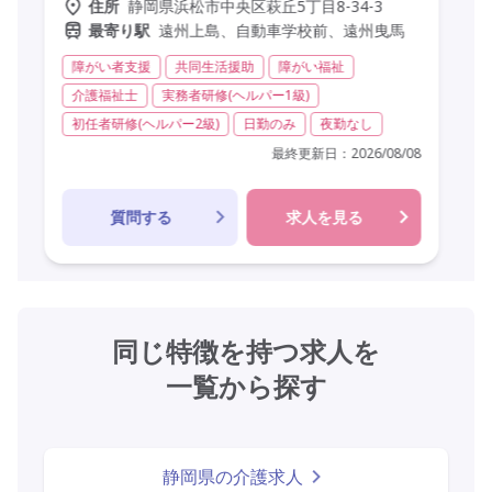
静岡県浜松市中央区萩丘5丁目8-34-3
住所
遠州上島、自動車学校前、遠州曳馬
最寄り駅
障がい者支援
共同生活援助
障がい福祉
介護福祉士
実務者研修(ヘルパー1級)
初任者研修(ヘルパー2級)
日勤のみ
夜勤なし
最終更新日：
2026/08/08
質問する
求人を見る
同じ特徴を持つ求人を
一覧から探す
静岡県の介護求人