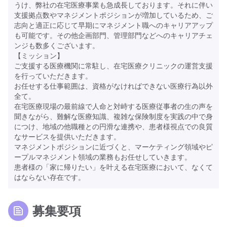
うけ、弊社の在宅医療事業も急成長しております。それに伴い
支援拠点数やマネジメントポジションが増加しているため、ご
志向と適正に応じて早期にマネジメント職へのキャリアアップ
も可能です。その他企画部門、管理部門などへのキャリアチェ
ンジも数多くございます。
【ミッション】
ご支援する医療機関に常駐し、在宅医療クリニックの運営支援
を行っていただきます。
お任せする仕事範囲は、資格がなければできない医療行為以外
全て。
在宅医療現場の最前線で人命と対峙する医療従事者の生の声を
聞きながら、難解な医療知識、複雑な保険制度を実践の中で身
につけ、地域の他職種との円滑な連携や、患者様視点での良質
なサービスを提供いただきます。
マネジメントポジションに近づくと、マーケティング領域やピ
ープルマネジメント領域の業務もお任せしていきます。
患者様の「家に帰りたい」を叶える在宅医療において、なくて
はならない存在です。
募集要項