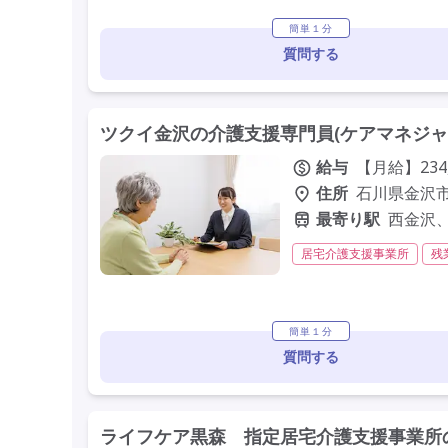
定年60歳以上
定年65
簡単１分
質問する
ツクイ金沢の介護支援専門員(ケアマネジャ
給与
【月給】234,
住所
石川県金沢市
最寄り駅
西金沢
居宅介護支援事業所
残
残業月20時間以内
常勤
未経験歓迎
定年60歳以
簡単１分
質問する
ライフケア黒森 指定居宅介護支援事業所の