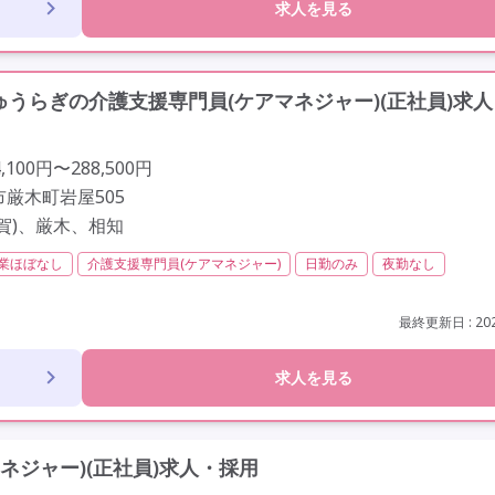
求人を見る
うらぎの介護支援専門員(ケアマネジャー)(正社員)求
100円〜288,500円
厳木町岩屋505
賀)、厳木、相知
業ほぼなし
介護支援専門員(ケアマネジャー)
日勤のみ
夜勤なし
社会保険完備
交通費支給
年間休日120日以上
年間休日110日以上
車通勤可
最終更新日 : 202
求人を見る
ネジャー)(正社員)求人・採用