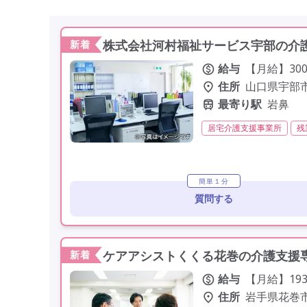
株式会社河村福祉サービス宇部の介護
新着
給与
【月給】300,
住所
山口県宇部市
最寄り駅
岩鼻
居宅介護支援事業所
残
残業月20時間以内
常勤
定年60歳以上
車通勤可
簡単１分
質問する
ケアアシストくくる花巻の介護支援専
新着
給与
【月給】193,
住所
岩手県花巻市