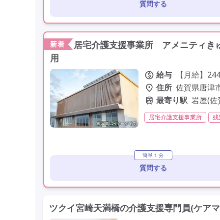
質問する
居宅介護支援事業所 アメニティきゅ
新着
用
給与
【月給】244,
住所
佐賀県唐津市
最寄り駅
岩屋(佐
居宅介護支援事業所
残
残業月20時間以内
常勤
学歴不問
定年60歳以上
簡単１分
質問する
ツクイ宮崎天満橋の介護支援専門員(ケアマ