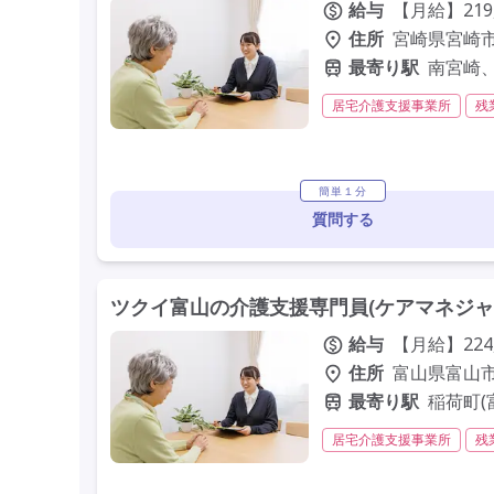
給与
【月給】219,
住所
宮崎県宮崎市福
最寄り駅
南宮崎、
居宅介護支援事業所
残
残業月20時間以内
常勤
定年60歳以上
定年65
簡単１分
質問する
ツクイ富山の介護支援専門員(ケアマネジャー
給与
【月給】224,
住所
富山県富山市
最寄り駅
稲荷町(
居宅介護支援事業所
残
残業月20時間以内
常勤