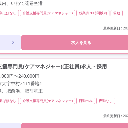
似内、いわて花巻空港
業ほぼなし
介護支援専門員(ケアマネジャー)
残業月20時間以内
常勤
保育支援あり
年間休日120日以上
年間休日110日以上
学歴不問
歳以上
車通勤可
最終更新日 : 202
求人を見る
援専門員(ケアマネジャー)(正社員)求人・採用
000円〜240,000円
大字中村2111番地1
島、肥前浜、肥前竜王
業ほぼなし
介護支援専門員(ケアマネジャー)
日勤のみ
夜勤なし
社会保険完備
交通費支給
学歴不問
定年60歳以上
定年65歳以上
最終更新日 : 202