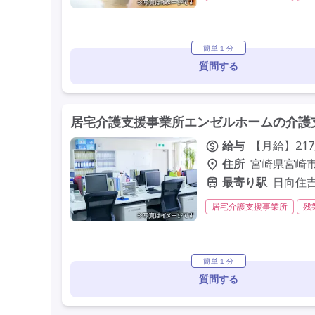
残業月20時間以内
常勤
学歴不問
未経験歓迎
簡単１分
質問する
居宅介護支援事業所エンゼルホームの介護支
給与
【月給】217,
住所
宮崎県宮崎市
最寄り駅
日向住
居宅介護支援事業所
残
残業月20時間以内
常勤
定年60歳以上
車通勤可
簡単１分
質問する