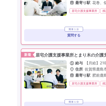
最寄り駅
花巻、
居宅介護支援事業所
残
社会保険完備
託児所・
定年60歳以上
定年65
簡単１分
質問する
居宅介護支援事業所とまり木の介護支
新着
給与
【月給】210,
住所
佐賀県鹿島市
最寄り駅
肥前鹿
居宅介護支援事業所
残
残業月20時間以内
常勤
車通勤可
駅近
簡単１分