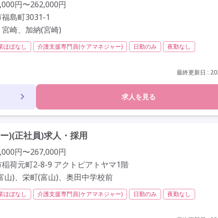
000円〜262,000円
島町3031-1
宮崎、加納(宮崎)
業ほぼなし
介護支援専門員(ケアマネジャー)
日勤のみ
夜勤なし
社会保険完備
交通費支給
年間休日110日以上
学歴不問
未経験歓
歳以上
車通勤可
資格取得支援
研修制度あり
最終更新日 : 202
求人を見る
)(正社員)求人・採用
000円〜267,000円
稲荷元町2-8-9 アクトピアトヤマ1階
富山)、栄町(富山)、奥田中学校前
業ほぼなし
介護支援専門員(ケアマネジャー)
日勤のみ
夜勤なし
社会保険完備
交通費支給
年間休日110日以上
学歴不問
未経験歓