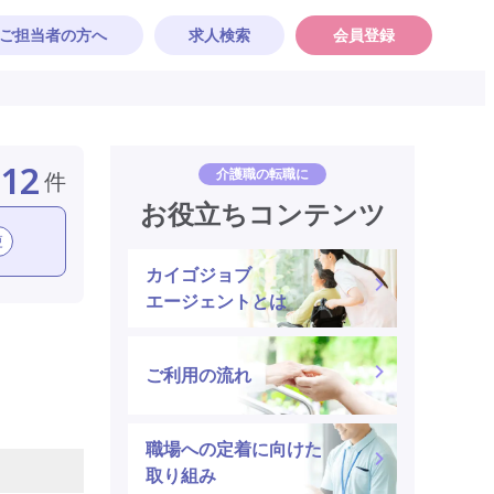
ご担当者の方へ
求人検索
会員登録
12
介護職の転職に
件
お役立ちコンテンツ
更
カイゴジョブ
エージェントとは
ご利用の流れ
職場への定着に向けた
取り組み