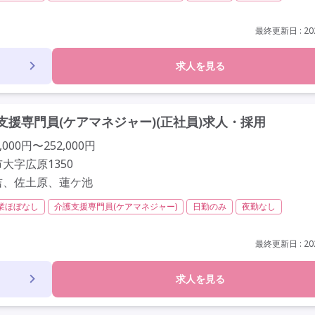
社会保険完備
交通費支給
託児所・保育支援あり
年間休日110日以上
定年60歳以上
車通勤可
最終更新日 : 202
求人を見る
援専門員(ケアマネジャー)(正社員)求人・採用
000円〜252,000円
大字広原1350
吉、佐土原、蓮ケ池
業ほぼなし
介護支援専門員(ケアマネジャー)
日勤のみ
夜勤なし
社会保険完備
交通費支給
年間休日110日以上
学歴不問
未経験歓
研修制度あり
最終更新日 : 202
求人を見る