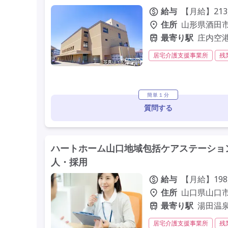
給与
【月給】213,
住所
山形県酒田市
最寄り駅
庄内空
居宅介護支援事業所
残
残業月20時間以内
常勤
簡単１分
質問する
ハートホーム山口地域包括ケアステーション
人・採用
給与
【月給】198,
住所
山口県山口市
最寄り駅
湯田温
居宅介護支援事業所
残