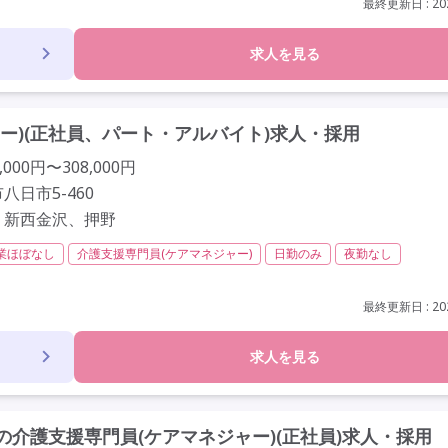
歳以上
車通勤可
駅近
資格取得支援
研修制度あり
最終更新日 : 202
求人を見る
ー)(正社員、パート・アルバイト)求人・採用
000円〜308,000円
八日市5-460
、新西金沢、押野
業ほぼなし
介護支援専門員(ケアマネジャー)
日勤のみ
夜勤なし
非常勤
社会保険完備
交通費支給
年間休日110日以上
学歴不問
上
定年65歳以上
車通勤可
資格取得支援
研修制度あり
最終更新日 : 202
求人を見る
介護支援専門員(ケアマネジャー)(正社員)求人・採用