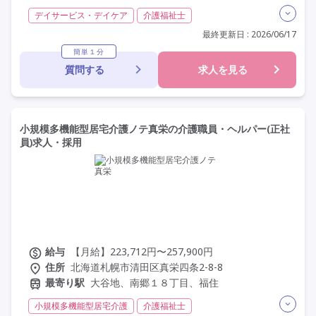
デイサービス・デイケア
介護福祉士
実務者研修(ヘルパー1級)
初任者研修(ヘルパー2級)
最終更新日 : 2026/06/17
日勤のみ
夜勤なし
残業月20時間以内
常勤
簡単１分
質問する
求人を見る
社会保険完備
交通費支給
年間休日110日以上
学歴不問
未経験歓迎
定年60歳以上
定年65歳以上
車通勤可
小規模多機能型居宅介護ノテ真栄の介護職員・ヘルパー(正社
員)求人・採用
給与
【月給】223,712円〜257,900円
住所
北海道札幌市清田区真栄四条2-8-8
最寄り駅
大谷地、南郷１８丁目、福住
小規模多機能型居宅介護
介護福祉士