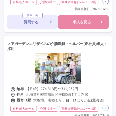
有料老人ホーム
介護福祉士
実務者研修(ヘルパー1級)
初任者研修(ヘルパー2級)
残業月20時間以内
常勤
最終更新日 : 2026/07/11
社会保険完備
交通費支給
年間休日110日以上
簡単１分
質問する
求人を見る
学歴不問
未経験歓迎
定年60歳以上
定年65歳以上
車通勤可
ノアガーデンエリザベスの介護職員・ヘルパー(正社員)求人・
採用
給与
【月給】274,313円〜314,252円
住所
北海道札幌市清田区平岡5条1丁目7-10
最寄り駅
大谷地、南郷１８丁目、ひばりが丘(北海道)
有料老人ホーム
介護福祉士
実務者研修(ヘルパー1級)
初任者研修(ヘルパー2級)
夜勤専従
残業月20時間以内
最終更新日 : 2026/07/10