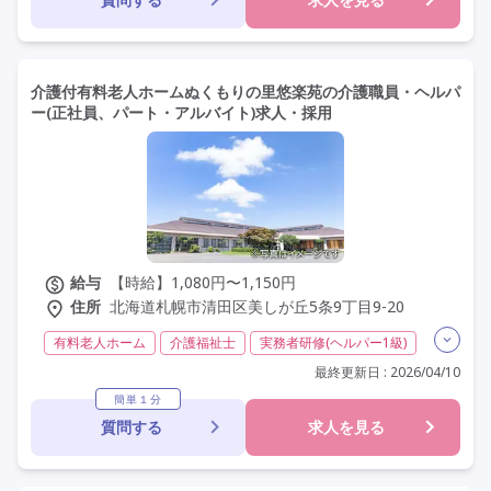
介護付有料老人ホームぬくもりの里悠楽苑の介護職員・ヘルパ
ー(正社員、パート・アルバイト)求人・採用
給与
【時給】1,080円〜1,150円
住所
北海道札幌市清田区美しが丘5条9丁目9-20
有料老人ホーム
介護福祉士
実務者研修(ヘルパー1級)
初任者研修(ヘルパー2級)
夜勤専従
残業月20時間以内
最終更新日 : 2026/04/10
残業ほぼなし
常勤
非常勤
社会保険完備
簡単１分
質問する
求人を見る
交通費支給
学歴不問
定年60歳以上
車通勤可
駅近