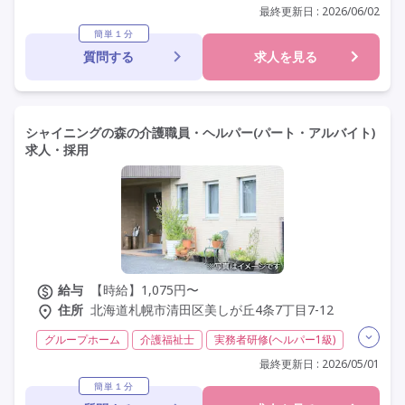
実務者研修(ヘルパー1級)
初任者研修(ヘルパー2級)
最終更新日 : 2026/06/02
夜勤専従
残業月20時間以内
常勤
社会保険完備
簡単１分
質問する
求人を見る
交通費支給
年間休日110日以上
学歴不問
定年60歳以上
定年65歳以上
車通勤可
シャイニングの森の介護職員・ヘルパー(パート・アルバイト)
求人・採用
給与
【時給】1,075円〜
住所
北海道札幌市清田区美しが丘4条7丁目7-12
グループホーム
介護福祉士
実務者研修(ヘルパー1級)
初任者研修(ヘルパー2級)
無資格
非常勤
学歴不問
最終更新日 : 2026/05/01
未経験歓迎
定年60歳以上
定年65歳以上
車通勤可
簡単１分