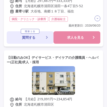
給与
【月給】291,667円〜333,333円
住所
北海道札幌市清田区清田一条4丁目5-52
最寄り駅
大谷地、南郷１８丁目、福住
病院・クリニック・診療所
介護福祉士
実務者研修(ヘルパー1級)
初任者研修(ヘルパー2級)
最終更新日 : 2026/06/20
無資格
その他
日勤のみ
夜勤なし
常勤
簡単１分
質問する
求人を見る
オープン3年以内
社会保険完備
交通費支給
学歴不問
定年60歳以上
定年65歳以上
車通勤可
研修制度あり
【日勤のみOK】デイサービス・デイケアの介護職員・ヘルパ
ー(正社員)求人・採用
給与
【月給】219,091円〜234,854円
住所
北海道札幌市清田区