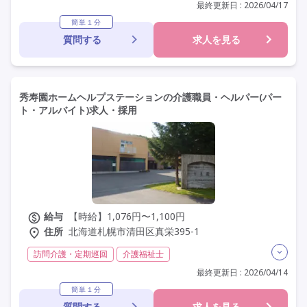
実務者研修(ヘルパー1級)
初任者研修(ヘルパー2級)
最終更新日 : 2026/04/17
無資格
日勤のみ
夜勤なし
残業月20時間以内
簡単１分
質問する
求人を見る
残業ほぼなし
常勤
社会保険完備
交通費支給
年間休日110日以上
学歴不問
定年60歳以上
車通勤可
秀寿園ホームヘルプステーションの介護職員・ヘルパー(パー
ト・アルバイト)求人・採用
給与
【時給】1,076円〜1,100円
住所
北海道札幌市清田区真栄395-1
訪問介護・定期巡回
介護福祉士
実務者研修(ヘルパー1級)
初任者研修(ヘルパー2級)
最終更新日 : 2026/04/14
非常勤
学歴不問
未経験歓迎
駅近
簡単１分
質問する
求人を見る