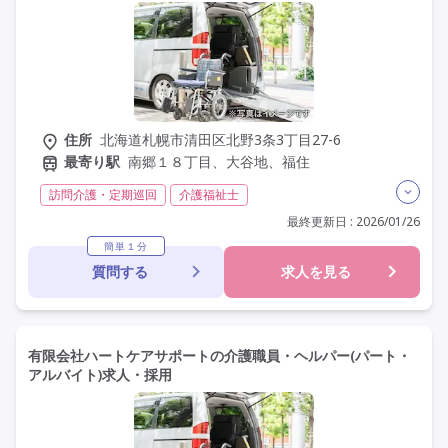
住所
北海道札幌市清田区北野3条3丁目27-6
最寄り駅
南郷１８丁目、大谷地、福住
訪問介護・定期巡回
介護福祉士
実務者研修(ヘルパー1級)
初任者研修(ヘルパー2級)
最終更新日 : 2026/01/26
非常勤
学歴不問
Wワーク
定年60歳以上
簡単１分
質問する
求人を見る
車通勤可
有限会社ハートケアサポートの介護職員・ヘルパー(パート・
アルバイト)求人・採用