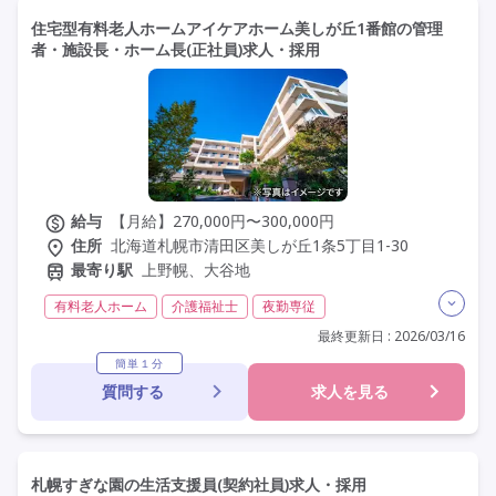
住宅型有料老人ホームアイケアホーム美しが丘1番館の管理
者・施設長・ホーム長(正社員)求人・採用
給与
【月給】270,000円〜300,000円
住所
北海道札幌市清田区美しが丘1条5丁目1-30
最寄り駅
上野幌、大谷地
有料老人ホーム
介護福祉士
夜勤専従
残業月20時間以内
常勤
社会保険完備
交通費支給
最終更新日 : 2026/03/16
学歴不問
定年60歳以上
定年65歳以上
車通勤可
簡単１分
質問する
求人を見る
札幌すぎな園の生活支援員(契約社員)求人・採用