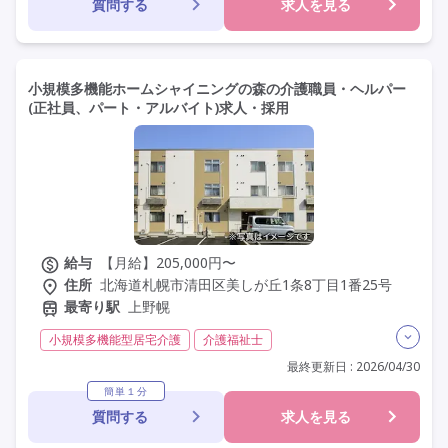
質問する
求人を見る
駅近
小規模多機能ホームシャイニングの森の介護職員・ヘルパー
(正社員、パート・アルバイト)求人・採用
給与
【月給】205,000円〜
住所
北海道札幌市清田区美しが丘1条8丁目1番25号
最寄り駅
上野幌
小規模多機能型居宅介護
介護福祉士
実務者研修(ヘルパー1級)
初任者研修(ヘルパー2級)
最終更新日 : 2026/04/30
無資格
夜勤専従
残業月20時間以内
残業ほぼなし
簡単１分
質問する
求人を見る
常勤
非常勤
社会保険完備
交通費支給
年間休日110日以上
学歴不問
未経験歓迎