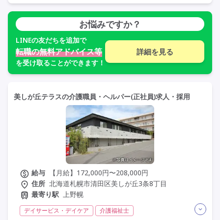
定年60歳以上
定年65歳以上
車通勤可
お悩みですか？
LINE
の友だちを追加で
転職の無料アドバイス等
詳細を見る
を受け取ることができます！
美しが丘テラスの介護職員・ヘルパー(正社員)求人・採用
給与
【月給】172,000円〜208,000円
住所
北海道札幌市清田区美しが丘3条8丁目
最寄り駅
上野幌
デイサービス・デイケア
介護福祉士