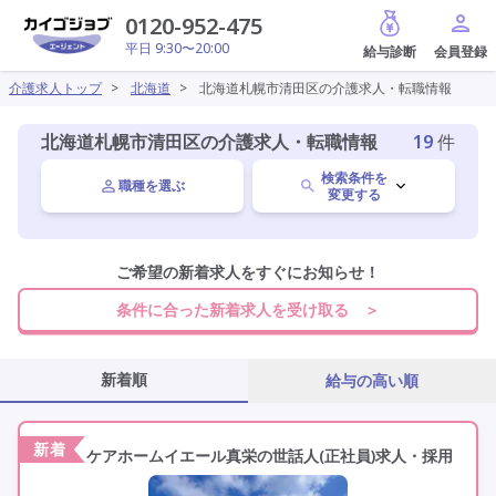
給与診断
0120-952-475
平日 9:30〜20:00
介護求人トップ
>
北海道
>
北海道札幌市清田区の介護求人・転職情報
北海道札幌市清田区の介護求人・転職情報
19
件
検索条件を
職種を選ぶ
変更する
北海道
ご希望の新着求人をすぐにお知らせ！
変更
条件に合った新着求人を受け取る ＞
札幌市清田区
変更
新着順
給与の高い順
施設形態を選ぶ
新着
ケアホームイエール真栄の世話人(正社員)求人・採用