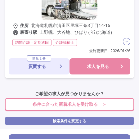
住所
北海道札幌市清田区里塚三条3丁目14-16
最寄り駅
上野幌、大谷地、ひばりが丘(北海道)
訪問介護・定期巡回
介護福祉士
実務者研修(ヘルパー1級)
初任者研修(ヘルパー2級)
最終更新日 : 2026/01/26
非常勤
学歴不問
未経験歓迎
簡単１分
質問する
求人を見る
ご希望の求人が見つかりませんか？
条件に合った新着求人を受け取る ＞
検索条件を変更する