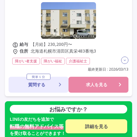
給与
【月給】230,200円〜
住所
北海道札幌市清田区真栄483番地3
障がい者支援
障がい福祉
介護福祉士
実務者研修(ヘルパー1級)
初任者研修(ヘルパー2級)
最終更新日 : 2026/03/13
社会福祉士
無資格
精神保健福祉士
簡単１分
質問する
求人を見る
社会福祉主事任用
夜勤専従
残業月20時間以内
残業ほぼなし
常勤
社会保険完備
交通費支給
学歴不問
未経験歓迎
定年なし
車通勤可
駅近
お悩みですか？
LINE
の友だちを追加で
転職の無料アドバイス等
詳細を見る
を受け取ることができます！