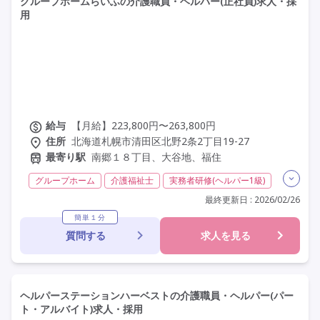
グループホームらいふの介護職員・ヘルパー(正社員)求人・採
用
給与
【月給】223,800円〜263,800円
住所
北海道札幌市清田区北野2条2丁目19-27
最寄り駅
南郷１８丁目、大谷地、福住
グループホーム
介護福祉士
実務者研修(ヘルパー1級)
初任者研修(ヘルパー2級)
夜勤専従
残業月20時間以内
最終更新日 : 2026/02/26
常勤
社会保険完備
交通費支給
学歴不問
簡単１分
質問する
求人を見る
定年60歳以上
定年65歳以上
定年70歳以上
車通勤可
ヘルパーステーションハーベストの介護職員・ヘルパー(パー
ト・アルバイト)求人・採用