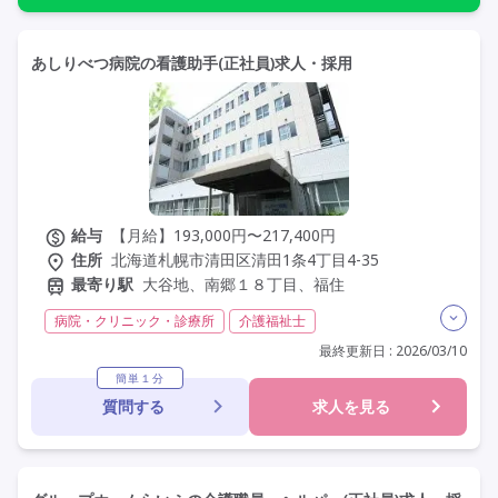
あしりべつ病院の看護助手(正社員)求人・採用
給与
【月給】193,000円〜217,400円
住所
北海道札幌市清田区清田1条4丁目4-35
最寄り駅
大谷地、南郷１８丁目、福住
病院・クリニック・診療所
介護福祉士
実務者研修(ヘルパー1級)
初任者研修(ヘルパー2級)
最終更新日 : 2026/03/10
無資格
夜勤専従
残業月20時間以内
常勤
簡単１分
質問する
求人を見る
社会保険完備
交通費支給
年間休日110日以上
学歴不問
未経験歓迎
定年60歳以上
定年65歳以上
車通勤可
研修制度あり