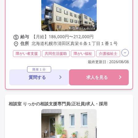
その他の条件を選ぶ
給与
【月給】186,000円〜212,000円
住所
北海道札幌市清田区真栄６条１丁目１番１号
障がい者支援
共同生活援助
障がい福祉
介護福祉士
実務者研修(ヘルパー1級)
初任者研修(ヘルパー2級)
最終更新日 : 2026/08/08
無資格
夜勤専従
残業月20時間以内
残業ほぼなし
簡単１分
質問する
求人を見る
常勤
社会保険完備
交通費支給
年間休日110日以上
学歴不問
未経験歓迎
定年60歳以上
車通勤可
駅近
相談室 りっかの相談支援専門員(正社員)求人・採用