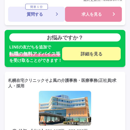
常勤
社会保険完備
交通費支給
年間休日110日以上
簡単１分
質問する
求人を見る
学歴不問
定年60歳以上
定年65歳以上
車通勤可
お悩みですか？
LINE
の友だちを追加で
転職の無料アドバイス等
詳細を見る
を受け取ることができます！
札幌在宅クリニックそよ風の介護事務・医療事務(正社員)求
人・採用