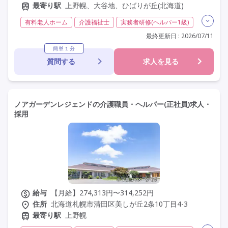
最寄り駅
上野幌、大谷地、ひばりが丘(北海道)
有料老人ホーム
介護福祉士
実務者研修(ヘルパー1級)
夜勤専従
常勤
社会保険完備
交通費支給
最終更新日 : 2026/07/11
学歴不問
未経験歓迎
定年60歳以上
定年65歳以上
簡単１分
質問する
求人を見る
車通勤可
資格取得支援
研修制度あり
ノアガーデンレジェンドの介護職員・ヘルパー(正社員)求人・
採用
給与
【月給】274,313円〜314,252円
住所
北海道札幌市清田区美しが丘2条10丁目4-3
最寄り駅
上野幌