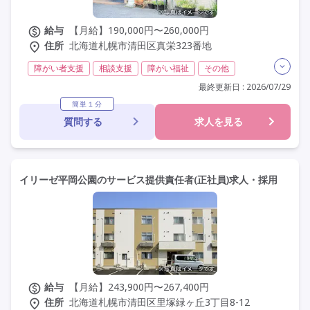
給与
【月給】190,000円〜260,000円
住所
北海道札幌市清田区真栄323番地
障がい者支援
相談支援
障がい福祉
その他
日勤のみ
夜勤なし
常勤
社会保険完備
最終更新日 : 2026/07/29
交通費支給
年間休日110日以上
学歴不問
簡単１分
質問する
求人を見る
定年60歳以上
車通勤可
駅近
イリーゼ平岡公園のサービス提供責任者(正社員)求人・採用
給与
【月給】243,900円〜267,400円
住所
北海道札幌市清田区里塚緑ヶ丘3丁目8-12