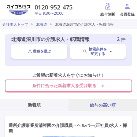
給与診断
0120-952-475
平日 9:30〜20:00
介護求人トップ
>
北海道
>
北海道深川市の介護求人・転職情報
北海道深川市の介護求人・転職情報
2
件
検索条件を
職種を選ぶ
変更する
北海道
ご希望の新着求人をすぐにお知らせ！
変更
条件に合った新着求人を受け取る ＞
深川市
変更
新着順
給与の高い順
施設形態を選ぶ
通所介護事業所清祥園の介護職員・ヘルパー(正社員)求人・採
用