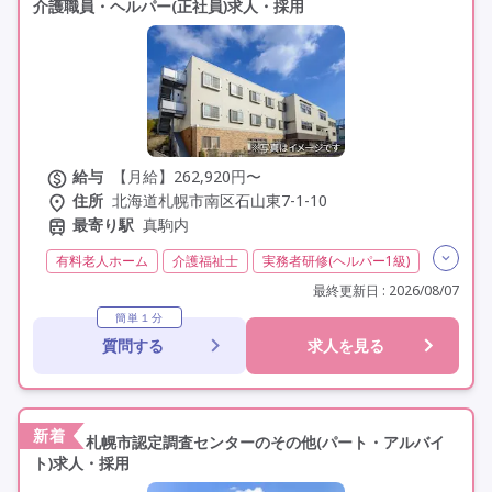
介護職員・ヘルパー(正社員)求人・採用
給与
【月給】262,920円〜
住所
北海道札幌市南区石山東7-1-10
最寄り駅
真駒内
有料老人ホーム
介護福祉士
実務者研修(ヘルパー1級)
初任者研修(ヘルパー2級)
夜勤専従
常勤
最終更新日 : 2026/08/07
オープン3年以内
社会保険完備
交通費支給
簡単１分
質問する
求人を見る
学歴不問
未経験歓迎
定年60歳以上
定年65歳以上
車通勤可
資格取得支援
新着
札幌市認定調査センターのその他(パート・アルバイ
ト)求人・採用