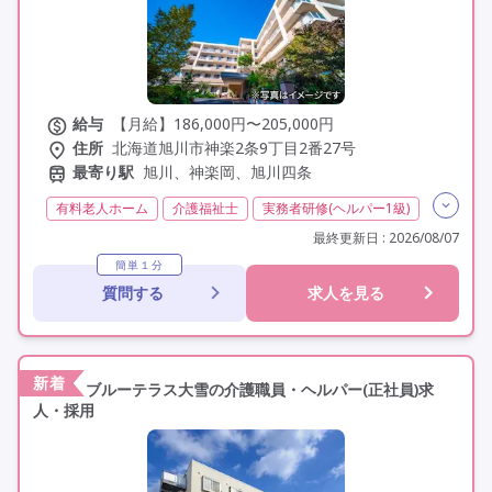
給与
【月給】186,000円〜205,000円
住所
北海道旭川市神楽2条9丁目2番27号
最寄り駅
旭川、神楽岡、旭川四条
有料老人ホーム
介護福祉士
実務者研修(ヘルパー1級)
初任者研修(ヘルパー2級)
無資格
夜勤専従
最終更新日 : 2026/08/07
残業月20時間以内
残業ほぼなし
常勤
非常勤
簡単１分
質問する
求人を見る
社会保険完備
交通費支給
学歴不問
未経験歓迎
定年60歳以上
定年65歳以上
定年70歳以上
車通勤可
駅近
資格取得支援
新着
ブルーテラス大雪の介護職員・ヘルパー(正社員)求
人・採用