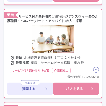
未経験歓迎
定年なし
車通勤可
駅近
新着
サービス付き高齢者向け住宅レジデンスヴィータの介
護職員・ヘルパー(パート・アルバイト)求人・採用
住所
北海道恵庭市白樺町３丁目２４番１号
最寄り駅
恵庭、サッポロビール庭園、恵み野
サービス付き高齢者向け住宅
介護福祉士
実務者研修(ヘルパー1級)
初任者研修(ヘルパー2級)
最終更新日 : 2026/08/08
非常勤
学歴不問
簡単１分
質問する
求人を見る