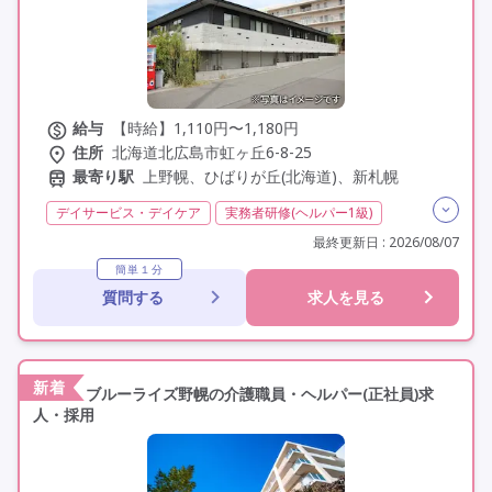
給与
【時給】1,110円〜1,180円
住所
北海道北広島市虹ヶ丘6-8-25
最寄り駅
上野幌、ひばりが丘(北海道)、新札幌
デイサービス・デイケア
実務者研修(ヘルパー1級)
初任者研修(ヘルパー2級)
無資格
非常勤
学歴不問
最終更新日 : 2026/08/07
未経験歓迎
定年60歳以上
車通勤可
駅近
簡単１分
質問する
求人を見る
新着
ブルーライズ野幌の介護職員・ヘルパー(正社員)求
人・採用