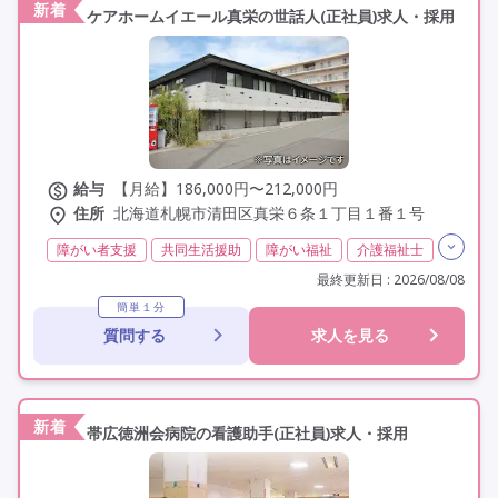
新着
ケアホームイエール真栄の世話人(正社員)求人・採用
給与
【月給】186,000円〜212,000円
住所
北海道札幌市清田区真栄６条１丁目１番１号
障がい者支援
共同生活援助
障がい福祉
介護福祉士
実務者研修(ヘルパー1級)
初任者研修(ヘルパー2級)
最終更新日 : 2026/08/08
無資格
夜勤専従
残業月20時間以内
残業ほぼなし
簡単１分
質問する
求人を見る
常勤
社会保険完備
交通費支給
年間休日110日以上
学歴不問
未経験歓迎
定年60歳以上
車通勤可
駅近
新着
帯広徳洲会病院の看護助手(正社員)求人・採用