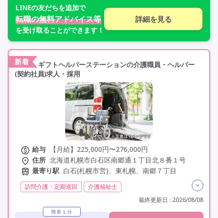
LINE
の友だちを追加で
転職の無料アドバイス等
詳細を見る
を受け取ることができます！
新着
ギフトヘルパーステーションの介護職員・ヘルパー
(契約社員)求人・採用
給与
【月給】225,000円〜276,000円
住所
北海道札幌市白石区南郷通１丁目北８番１号
最寄り駅
白石(札幌市営)、東札幌、南郷７丁目
訪問介護・定期巡回
介護福祉士
実務者研修(ヘルパー1級)
初任者研修(ヘルパー2級)
最終更新日 : 2026/08/08
夜勤なし
残業月20時間以内
常勤
社会保険完備
簡単１分