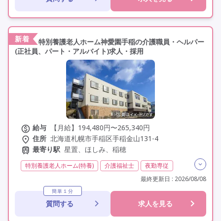
学歴不問
未経験歓迎
車通勤可
新着
特別養護老人ホーム神愛園手稲の介護職員・ヘルパー
(正社員、パート・アルバイト)求人・採用
給与
【月給】194,480円〜265,340円
住所
北海道札幌市手稲区手稲金山131-4
最寄り駅
星置、ほしみ、稲穂
特別養護老人ホーム(特養)
介護福祉士
夜勤専従
残業月20時間以内
残業ほぼなし
常勤
非常勤
最終更新日 : 2026/08/08
社会保険完備
交通費支給
託児所・保育支援あり
簡単１分
質問する
求人を見る
年間休日110日以上
学歴不問
定年60歳以上
車通勤可
資格取得支援