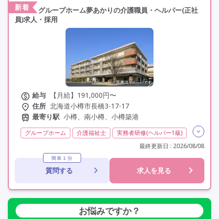
新着
グループホーム夢あかりの介護職員・ヘルパー(正社
員)求人・採用
給与
【月給】191,000円〜
住所
北海道小樽市長橋3-17-17
最寄り駅
小樽、南小樽、小樽築港
グループホーム
介護福祉士
実務者研修(ヘルパー1級)
初任者研修(ヘルパー2級)
無資格
夜勤専従
最終更新日 : 2026/08/08
残業月20時間以内
残業ほぼなし
常勤
簡単１分
質問する
求人を見る
社会保険完備
交通費支給
学歴不問
未経験歓迎
定年60歳以上
定年65歳以上
車通勤可
資格取得支援
研修制度あり
お悩みですか？