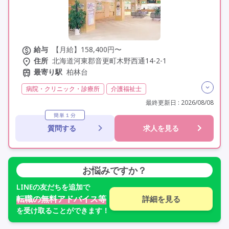
給与
【月給】158,400円〜
住所
北海道河東郡音更町木野西通14-2-1
最寄り駅
柏林台
病院・クリニック・診療所
介護福祉士
残業月20時間以内
残業ほぼなし
常勤
最終更新日 : 2026/08/08
社会保険完備
交通費支給
年間休日110日以上
簡単１分
質問する
求人を見る
学歴不問
定年60歳以上
車通勤可
お悩みですか？
LINE
の友だちを追加で
転職の無料アドバイス等
詳細を見る
を受け取ることができます！