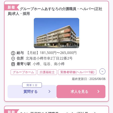
新着
グループホームあすなろの介護職員・ヘルパー(正社
員)求人・採用
給与
【月給】181,500円〜265,000円
住所
北海道小樽市幸2丁目22番2号
最寄り駅
小樽、塩谷、南小樽
グループホーム
介護福祉士
実務者研修(ヘルパー1級)
初任者研修(ヘルパー2級)
無資格
夜勤専従
最終更新日 : 2026/08/08
残業月20時間以内
残業ほぼなし
常勤
簡単１分
質問する
求人を見る
社会保険完備
交通費支給
託児所・保育支援あり
年間休日110日以上
学歴不問
未経験歓迎
定年60歳以上
定年65歳以上
車通勤可
新着