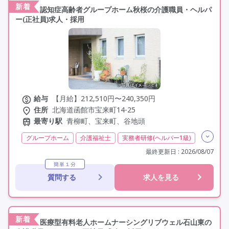
新着
認知症高齢者グループホーム秋桜の介護職員・ヘルパ
ー(正社員)求人・採用
給与
【月給】212,510円〜240,350円
住所
北海道函館市宝来町14-25
最寄り駅
青柳町、宝来町、谷地頭
グループホーム
介護福祉士
実務者研修(ヘルパー1級)
初任者研修(ヘルパー2級)
夜勤専従
残業月20時間以内
最終更新日 : 2026/08/07
残業ほぼなし
常勤
社会保険完備
交通費支給
簡単１分
質問する
求人を見る
年間休日120日以上
年間休日110日以上
学歴不問
未経験歓迎
定年60歳以上
車通勤可
駅近
資格取得支援
新着
医療型有料老人ホームナーシングリブウェル石山東の