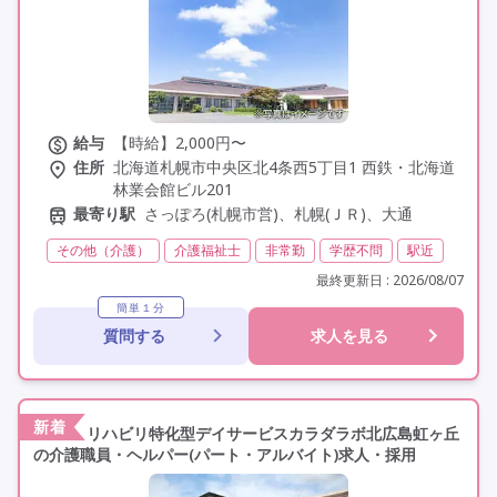
給与
【時給】2,000円〜
住所
北海道札幌市中央区北4条西5丁目1 西鉄・北海道
林業会館ビル201
最寄り駅
さっぽろ(札幌市営)、札幌(ＪＲ)、大通
その他（介護）
介護福祉士
非常勤
学歴不問
駅近
最終更新日 : 2026/08/07
簡単１分
質問する
求人を見る
新着
リハビリ特化型デイサービスカラダラボ北広島虹ヶ丘
の介護職員・ヘルパー(パート・アルバイト)求人・採用