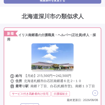
検索条件を変更する
北海道深川市の類似求人
新着
イリス南郷通の介護職員・ヘルパー(正社員)求人・採
用
給与
【月給】215,500円〜242,500円
住所
北海道札幌市白石区南郷通６北２−１０
最寄り駅
南郷７丁目、白石(札幌市営)、南郷１３丁目
サービス付き高齢者向け住宅
介護福祉士
実務者研修(ヘルパー1級)
初任者研修(ヘルパー2級)
最終更新日 : 2026/08/08