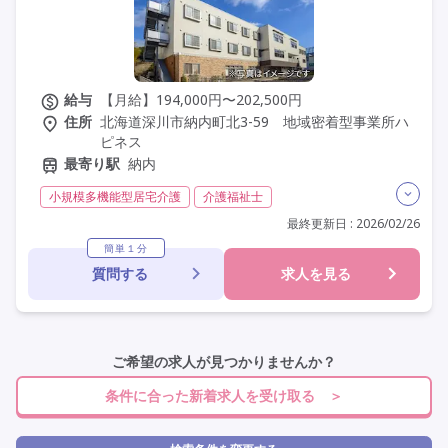
給与
【月給】194,000円〜202,500円
住所
北海道深川市納内町北3-59 地域密着型事業所ハ
ピネス
最寄り駅
納内
小規模多機能型居宅介護
介護福祉士
実務者研修(ヘルパー1級)
初任者研修(ヘルパー2級)
最終更新日 : 2026/02/26
無資格
夜勤専従
残業月20時間以内
残業ほぼなし
簡単１分
質問する
求人を見る
常勤
社会保険完備
交通費支給
学歴不問
未経験歓迎
定年60歳以上
車通勤可
駅近
ご希望の求人が見つかりませんか？
条件に合った新着求人を受け取る ＞