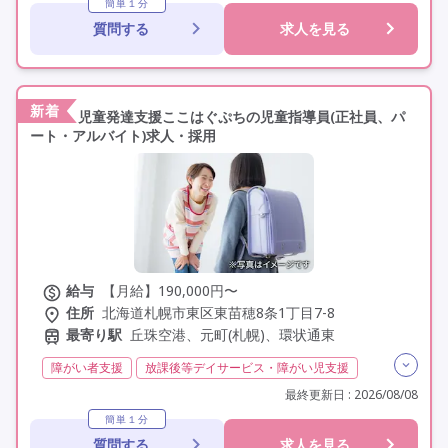
残業月20時間以内
常勤
社会保険完備
交通費支給
簡単１分
質問する
求人を見る
年間休日110日以上
学歴不問
定年60歳以上
定年65歳以上
車通勤可
駅近
新着
児童発達支援ここはぐぷちの児童指導員(正社員、パ
ート・アルバイト)求人・採用
給与
【月給】190,000円〜
住所
北海道札幌市東区東苗穂8条1丁目7-8
最寄り駅
丘珠空港、元町(札幌)、環状通東
障がい者支援
放課後等デイサービス・障がい児支援
障がい福祉
児童指導員任用
日勤のみ
夜勤なし
最終更新日 : 2026/08/08
残業月20時間以内
残業ほぼなし
常勤
非常勤
簡単１分
質問する
求人を見る
社会保険完備
交通費支給
年間休日110日以上