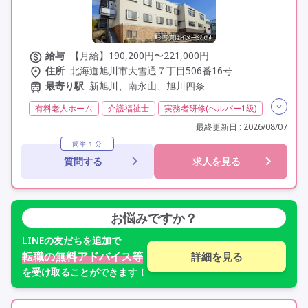
給与
【月給】190,200円〜221,000円
住所
北海道旭川市大雪通７丁目506番16号
最寄り駅
新旭川、南永山、旭川四条
有料老人ホーム
介護福祉士
実務者研修(ヘルパー1級)
初任者研修(ヘルパー2級)
無資格
夜勤専従
最終更新日 : 2026/08/07
残業月20時間以内
残業ほぼなし
常勤
簡単１分
質問する
求人を見る
社会保険完備
交通費支給
学歴不問
未経験歓迎
定年60歳以上
定年65歳以上
定年70歳以上
車通勤可
駅近
お悩みですか？
LINE
の友だちを追加で
転職の無料アドバイス等
詳細を見る
を受け取ることができます！