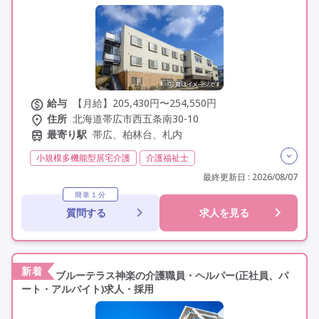
給与
【月給】205,430円〜254,550円
住所
北海道帯広市西五条南30-10
最寄り駅
帯広、柏林台、札内
小規模多機能型居宅介護
介護福祉士
実務者研修(ヘルパー1級)
初任者研修(ヘルパー2級)
最終更新日 : 2026/08/07
無資格
夜勤専従
残業月20時間以内
残業ほぼなし
簡単１分
質問する
求人を見る
常勤
社会保険完備
交通費支給
年間休日120日以上
年間休日110日以上
学歴不問
未経験歓迎
定年60歳以上
定年65歳以上
車通勤可
新着
ブルーテラス神楽の介護職員・ヘルパー(正社員、パ
ート・アルバイト)求人・採用