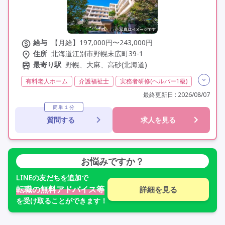
給与
【月給】197,000円〜243,000円
住所
北海道江別市野幌末広町39-1
最寄り駅
野幌、大麻、高砂(北海道)
有料老人ホーム
介護福祉士
実務者研修(ヘルパー1級)
初任者研修(ヘルパー2級)
夜勤専従
残業月20時間以内
最終更新日 : 2026/08/07
残業ほぼなし
常勤
社会保険完備
交通費支給
簡単１分
質問する
求人を見る
学歴不問
未経験歓迎
定年60歳以上
定年65歳以上
定年70歳以上
車通勤可
研修制度あり
お悩みですか？
LINE
の友だちを追加で
転職の無料アドバイス等
詳細を見る
を受け取ることができます！