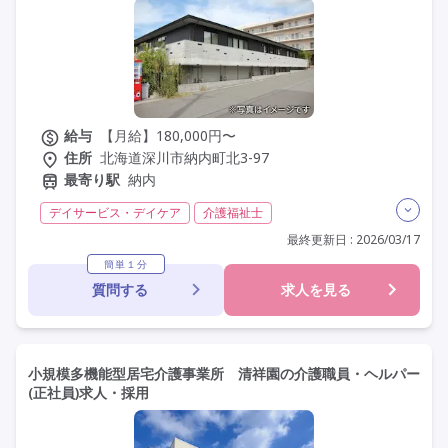
その他の条件を選ぶ
給与
【月給】180,000円〜
住所
北海道深川市納内町北3-97
最寄り駅
納内
デイサービス・デイケア
介護福祉士
実務者研修(ヘルパー1級)
初任者研修(ヘルパー2級)
最終更新日 : 2026/03/17
無資格
日勤のみ
夜勤なし
残業月20時間以内
簡単１分
質問する
求人を見る
残業ほぼなし
常勤
社会保険完備
交通費支給
年間休日120日以上
年間休日110日以上
学歴不問
未経験歓迎
定年60歳以上
車通勤可
駅近
小規模多機能型居宅介護事業所 清祥園の介護職員・ヘルパー
(正社員)求人・採用