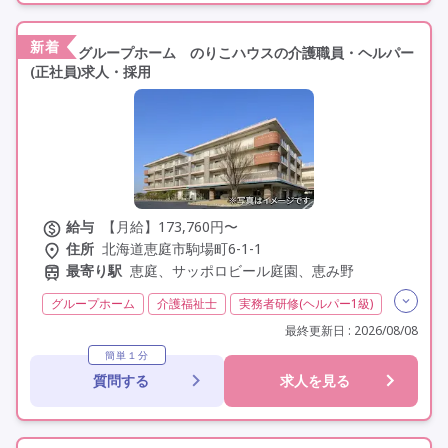
新着
グループホーム のりこハウスの介護職員・ヘルパー
(正社員)求人・採用
給与
【月給】173,760円〜
住所
北海道恵庭市駒場町6-1-1
最寄り駅
恵庭、サッポロビール庭園、恵み野
グループホーム
介護福祉士
実務者研修(ヘルパー1級)
初任者研修(ヘルパー2級)
無資格
夜勤専従
最終更新日 : 2026/08/08
残業月20時間以内
残業ほぼなし
常勤
簡単１分
質問する
求人を見る
社会保険完備
交通費支給
学歴不問
定年60歳以上
定年65歳以上
車通勤可