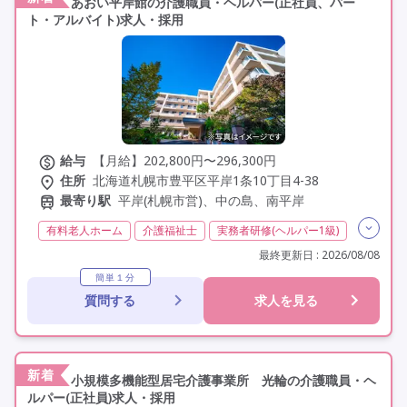
あおい平岸館の介護職員・ヘルパー(正社員、パー
ト・アルバイト)求人・採用
給与
【月給】202,800円〜296,300円
住所
北海道札幌市豊平区平岸1条10丁目4-38
最寄り駅
平岸(札幌市営)、中の島、南平岸
有料老人ホーム
介護福祉士
実務者研修(ヘルパー1級)
初任者研修(ヘルパー2級)
社会福祉士
夜勤専従
最終更新日 : 2026/08/08
残業月20時間以内
残業ほぼなし
常勤
非常勤
簡単１分
質問する
求人を見る
社会保険完備
交通費支給
学歴不問
定年60歳以上
車通勤可
駅近
新着
小規模多機能型居宅介護事業所 光輪の介護職員・ヘ
ルパー(正社員)求人・採用