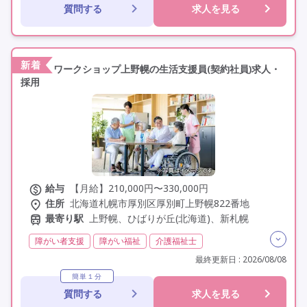
質問する
求人を見る
交通費支給
学歴不問
未経験歓迎
定年なし
車通勤可
駅近
新着
ワークショップ上野幌の生活支援員(契約社員)求人・
採用
給与
【月給】210,000円〜330,000円
住所
北海道札幌市厚別区厚別町上野幌822番地
最寄り駅
上野幌、ひばりが丘(北海道)、新札幌
障がい者支援
障がい福祉
介護福祉士
実務者研修(ヘルパー1級)
初任者研修(ヘルパー2級)
最終更新日 : 2026/08/08
無資格
夜勤なし
残業月20時間以内
残業ほぼなし
簡単１分
質問する
求人を見る
常勤
社会保険完備
交通費支給
学歴不問