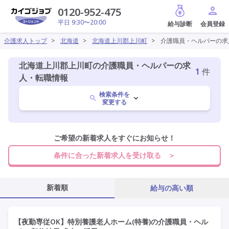
給与診断
0120-952-475
平日 9:30〜20:00
介護求人トップ
>
北海道
>
北海道上川郡上川町
>
介護職員・ヘルパーの求
北海道上川郡上川町の介護職員・ヘルパーの求
1
件
人・転職情報
検索条件を
変更する
北海道
ご希望の新着求人をすぐにお知らせ！
変更
条件に合った新着求人を受け取る ＞
上川郡上川町
変更
新着順
給与の高い順
介護職員・ヘルパー
変更
【夜勤専従OK】特別養護老人ホーム(特養)の介護職員・ヘル