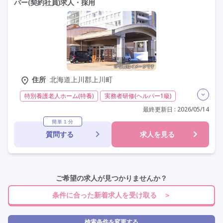
パー(契約社員)求人・採用
施設形態を選ぶ
その他の条件を選ぶ
住所
北海道上川郡上川町
特別養護老人ホーム(特養)
実務者研修(ヘルパー1級)
初任者研修(ヘルパー2級)
無資格
夜勤専従
常勤
最終更新日 : 2026/05/14
社会保険完備
交通費支給
学歴不問
車通勤可
簡単１分
質問する
求人を見る
資格取得支援
ご希望の求人が見つかりませんか？
条件に合った新着求人を受け取る ＞
検索条件を変更する