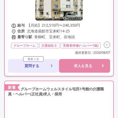
給与
【月給】212,510円〜240,350円
住所
北海道函館市宝来町14-25
最寄り駅
青柳町、宝来町、谷地頭
グループホーム
介護福祉士
実務者研修(ヘルパー1級)
初任者研修(ヘルパー2級)
夜勤専従
残業月20時間以内
最終更新日 : 2026/08/07
残業ほぼなし
常勤
社会保険完備
交通費支給
簡単１分
質問する
求人を見る
年間休日120日以上
年間休日110日以上
学歴不問
未経験歓迎
定年60歳以上
車通勤可
駅近
資格取得支援
新着
グループホームウェルスタイル屯田1号館の介護職
員・ヘルパー(正社員)求人・採用