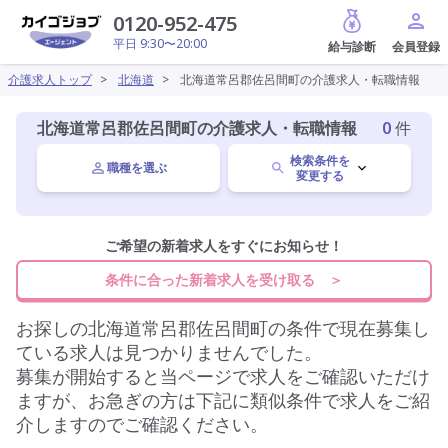
給与診断
0120-952-475
平日 9:30〜20:00
介護求人トップ
>
北海道
>
北海道常呂郡佐呂間町の介護求人・転職情報
北海道常呂郡佐呂間町の介護求人・転職情報
0
件
検索条件を
職種を選ぶ
変更する
北海道
ご希望の新着求人をすぐにお知らせ！
変更
条件に合った新着求人を受け取る ＞
常呂郡佐呂間町
変更
お探しの
北海道常呂郡佐呂間町
の条件で現在募集し
ている求人は見つかりませんでした。
募集が開始すると当ページで求人をご確認いただけ
施設形態を選ぶ
ますが、お急ぎの方は下記に類似条件で求人をご紹
介しますのでご確認ください。