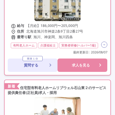
給与
【月給】186,000円〜205,000円
住所
北海道旭川市神楽2条9丁目2番27号
最寄り駅
旭川、神楽岡、旭川四条
有料老人ホーム
介護福祉士
実務者研修(ヘルパー1級)
初任者研修(ヘルパー2級)
無資格
夜勤専従
最終更新日 : 2026/08/07
残業月20時間以内
残業ほぼなし
常勤
非常勤
簡単１分
質問する
求人を見る
社会保険完備
交通費支給
学歴不問
未経験歓迎
定年60歳以上
定年65歳以上
定年70歳以上
車通勤可
駅近
資格取得支援
新着
住宅型有料老人ホームリブウェル石山東２のサービス
提供責任者(正社員)求人・採用