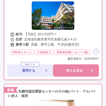
給与
【月給】262,920円〜
住所
北海道札幌市豊平区美園七条3-4-21
最寄り駅
美園、豊平公園、平岸(札幌市営)
有料老人ホーム
介護福祉士
実務者研修(ヘルパー1級)
初任者研修(ヘルパー2級)
夜勤専従
残業月20時間以内
最終更新日 : 2026/08/07
常勤
社会保険完備
交通費支給
学歴不問
簡単１分
質問する
求人を見る
未経験歓迎
定年60歳以上
定年65歳以上
車通勤可
駅近
資格取得支援
新着
札幌市認定調査センターのその他(パート・アルバイ
ト)求人・採用