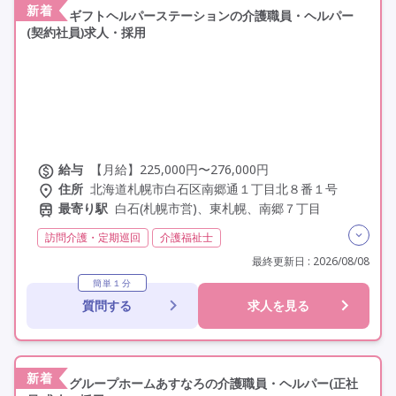
新着
ギフトヘルパーステーションの介護職員・ヘルパー
(契約社員)求人・採用
給与
【月給】225,000円〜276,000円
住所
北海道札幌市白石区南郷通１丁目北８番１号
最寄り駅
白石(札幌市営)、東札幌、南郷７丁目
訪問介護・定期巡回
介護福祉士
実務者研修(ヘルパー1級)
初任者研修(ヘルパー2級)
最終更新日 : 2026/08/08
夜勤なし
残業月20時間以内
常勤
社会保険完備
簡単１分
質問する
求人を見る
交通費支給
学歴不問
未経験歓迎
定年なし
車通勤可
駅近
新着
グループホームあすなろの介護職員・ヘルパー(正社