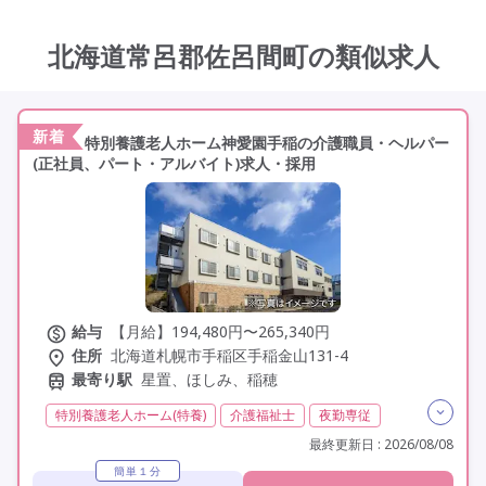
その他の条件を選ぶ
北海道常呂郡佐呂間町の類似求人
新着
特別養護老人ホーム神愛園手稲の介護職員・ヘルパー
(正社員、パート・アルバイト)求人・採用
給与
【月給】194,480円〜265,340円
住所
北海道札幌市手稲区手稲金山131-4
最寄り駅
星置、ほしみ、稲穂
特別養護老人ホーム(特養)
介護福祉士
夜勤専従
残業月20時間以内
残業ほぼなし
常勤
非常勤
最終更新日 : 2026/08/08
社会保険完備
交通費支給
託児所・保育支援あり
簡単１分