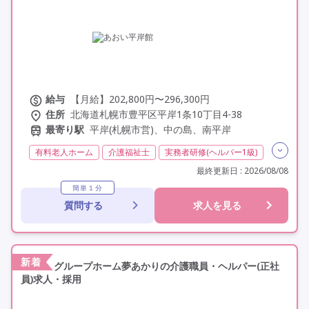
給与
【月給】202,800円〜296,300円
住所
北海道札幌市豊平区平岸1条10丁目4-38
最寄り駅
平岸(札幌市営)、中の島、南平岸
有料老人ホーム
介護福祉士
実務者研修(ヘルパー1級)
初任者研修(ヘルパー2級)
社会福祉士
夜勤専従
最終更新日 : 2026/08/08
残業月20時間以内
残業ほぼなし
常勤
非常勤
簡単１分
質問する
求人を見る
社会保険完備
交通費支給
学歴不問
定年60歳以上
車通勤可
駅近
新着
グループホーム夢あかりの介護職員・ヘルパー(正社
員)求人・採用