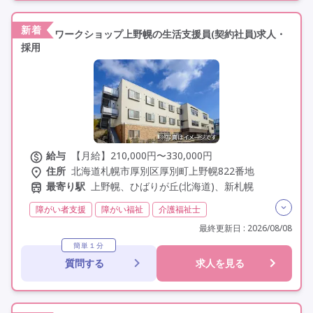
新着
ワークショップ上野幌の生活支援員(契約社員)求人・
採用
給与
【月給】210,000円〜330,000円
住所
北海道札幌市厚別区厚別町上野幌822番地
最寄り駅
上野幌、ひばりが丘(北海道)、新札幌
障がい者支援
障がい福祉
介護福祉士
実務者研修(ヘルパー1級)
初任者研修(ヘルパー2級)
最終更新日 : 2026/08/08
無資格
夜勤なし
残業月20時間以内
残業ほぼなし
簡単１分
質問する
求人を見る
常勤
社会保険完備
交通費支給
学歴不問
未経験歓迎
定年なし
車通勤可
駅近