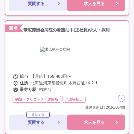
質問する
求人を見る
年間休日110日以上
学歴不問
定年60歳以上
車通勤可
資格取得支援
新着
帯広徳洲会病院の看護助手(正社員)求人・採用
給与
【月給】158,400円〜
住所
北海道河東郡音更町木野西通14-2-1
最寄り駅
柏林台
病院・クリニック・診療所
介護福祉士
残業月20時間以内
残業ほぼなし
常勤
最終更新日 : 2026/08/08
社会保険完備
交通費支給
年間休日110日以上
簡単１分
質問する
求人を見る
学歴不問
定年60歳以上
車通勤可