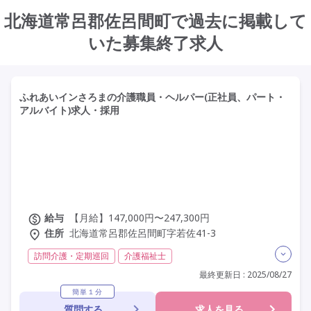
北海道常呂郡佐呂間町で過去に掲載して
いた募集終了求人
ふれあいインさろまの介護職員・ヘルパー(正社員、パート・
アルバイト)求人・採用
給与
【月給】147,000円〜247,300円
住所
北海道常呂郡佐呂間町字若佐41-3
訪問介護・定期巡回
介護福祉士
実務者研修(ヘルパー1級)
初任者研修(ヘルパー2級)
最終更新日 : 2025/08/27
無資格
常勤
非常勤
社会保険完備
学歴不問
簡単１分
質問する
求人を見る
定年60歳以上
定年65歳以上
定年70歳以上