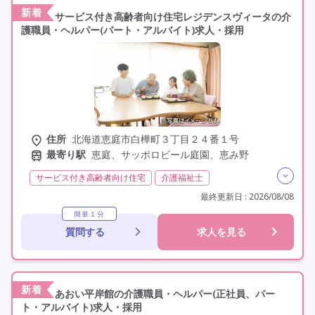
新着
サービス付き高齢者向け住宅レジデンスヴィータの介
護職員・ヘルパー(パート・アルバイト)求人・採用
住所
北海道恵庭市白樺町３丁目２４番１号
最寄り駅
恵庭、サッポロビール庭園、恵み野
サービス付き高齢者向け住宅
介護福祉士
実務者研修(ヘルパー1級)
初任者研修(ヘルパー2級)
最終更新日 : 2026/08/08
非常勤
学歴不問
簡単１分
質問する
求人を見る
新着
あおい平岸館の介護職員・ヘルパー(正社員、パー
ト・アルバイト)求人・採用