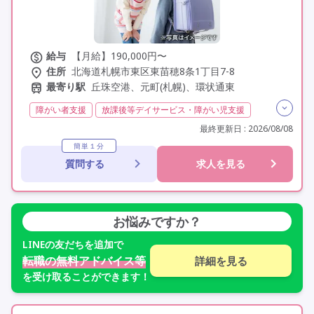
給与
【月給】190,000円〜
住所
北海道札幌市東区東苗穂8条1丁目7-8
最寄り駅
丘珠空港、元町(札幌)、環状通東
障がい者支援
放課後等デイサービス・障がい児支援
障がい福祉
児童指導員任用
日勤のみ
夜勤なし
最終更新日 : 2026/08/08
残業月20時間以内
残業ほぼなし
常勤
非常勤
簡単１分
質問する
求人を見る
社会保険完備
交通費支給
年間休日110日以上
学歴不問
未経験歓迎
車通勤可
お悩みですか？
LINE
の友だちを追加で
転職の無料アドバイス等
詳細を見る
を受け取ることができます！