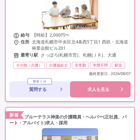
給与
【時給】2,000円〜
住所
北海道札幌市中央区北4条西5丁目1 西鉄・北海道
林業会館ビル201
最寄り駅
さっぽろ(札幌市営)、札幌(ＪＲ)、大通
その他（介護）
介護福祉士
非常勤
学歴不問
駅近
最終更新日 : 2026/08/07
簡単１分
質問する
求人を見る
新着
ブルーテラス神楽の介護職員・ヘルパー(正社員、パ
ート・アルバイト)求人・採用