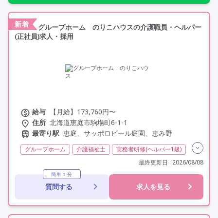
新着
グループホーム のりこハウスの介護職員・ヘルパー
(正社員)求人・採用
給与
【月給】173,760円〜
住所
北海道恵庭市駒場町6-1-1
最寄り駅
恵庭、サッポロビール庭園、恵み野
グループホーム
介護福祉士
実務者研修(ヘルパー1級)
初任者研修(ヘルパー2級)
無資格
夜勤専従
最終更新日 : 2026/08/08
残業月20時間以内
残業ほぼなし
常勤
簡単１分
質問する
求人を見る
社会保険完備
交通費支給
学歴不問
定年60歳以上
定年65歳以上
車通勤可