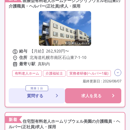
医療型有料老人ホームナーシングリブウェル石山東の
介護職員・ヘルパー(正社員)求人・採用
給与
【月給】262,920円〜
住所
北海道札幌市南区石山東7-1-10
最寄り駅
真駒内
有料老人ホーム
介護福祉士
実務者研修(ヘルパー1級)
初任者研修(ヘルパー2級)
夜勤専従
常勤
最終更新日 : 2026/08/07
オープン3年以内
社会保険完備
交通費支給
簡単１分
質問する
求人を見る
学歴不問
未経験歓迎
定年60歳以上
定年65歳以上
車通勤可
資格取得支援
新着
住宅型有料老人ホームリブウェル美園の介護職員・ヘ
ルパー(正社員)求人・採用