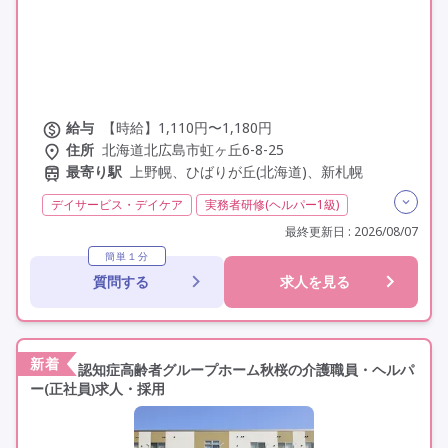
給与
【時給】1,110円〜1,180円
住所
北海道北広島市虹ヶ丘6-8-25
最寄り駅
上野幌、ひばりが丘(北海道)、新札幌
デイサービス・デイケア
実務者研修(ヘルパー1級)
初任者研修(ヘルパー2級)
無資格
非常勤
学歴不問
最終更新日 : 2026/08/07
未経験歓迎
定年60歳以上
車通勤可
駅近
簡単１分
質問する
求人を見る
新着
認知症高齢者グループホーム秋桜の介護職員・ヘルパ
ー(正社員)求人・採用