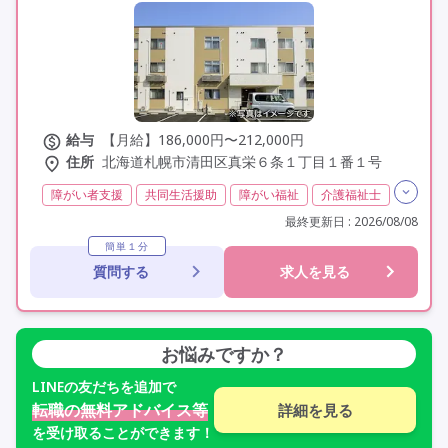
給与
【月給】186,000円〜212,000円
住所
北海道札幌市清田区真栄６条１丁目１番１号
障がい者支援
共同生活援助
障がい福祉
介護福祉士
実務者研修(ヘルパー1級)
初任者研修(ヘルパー2級)
最終更新日 : 2026/08/08
無資格
夜勤専従
残業月20時間以内
残業ほぼなし
簡単１分
質問する
求人を見る
常勤
社会保険完備
交通費支給
年間休日110日以上
学歴不問
未経験歓迎
定年60歳以上
車通勤可
駅近
お悩みですか？
LINE
の友だちを追加で
転職の無料アドバイス等
詳細を見る
を受け取ることができます！