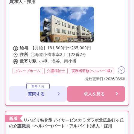
員)求人・採用
給与
【月給】181,500円〜265,000円
住所
北海道小樽市幸2丁目22番2号
最寄り駅
小樽、塩谷、南小樽
グループホーム
介護福祉士
実務者研修(ヘルパー1級)
初任者研修(ヘルパー2級)
無資格
夜勤専従
最終更新日 : 2026/08/08
残業月20時間以内
残業ほぼなし
常勤
簡単１分
質問する
求人を見る
社会保険完備
交通費支給
託児所・保育支援あり
年間休日110日以上
学歴不問
未経験歓迎
定年60歳以上
定年65歳以上
車通勤可
新着
リハビリ特化型デイサービスカラダラボ北広島虹ヶ丘
の介護職員・ヘルパー(パート・アルバイト)求人・採用