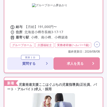
給与
【月給】191,000円〜
住所
北海道小樽市長橋3-17-17
最寄り駅
小樽、南小樽、小樽築港
グループホーム
介護福祉士
実務者研修(ヘルパー1級)
初任者研修(ヘルパー2級)
無資格
夜勤専従
最終更新日 : 2026/08/08
残業月20時間以内
残業ほぼなし
常勤
簡単１分
質問する
求人を見る
社会保険完備
交通費支給
学歴不問
未経験歓迎
定年60歳以上
定年65歳以上
車通勤可
資格取得支援
研修制度あり
新着
児童発達支援ここはぐぷちの児童指導員(正社員、パ
ート・アルバイト)求人・採用