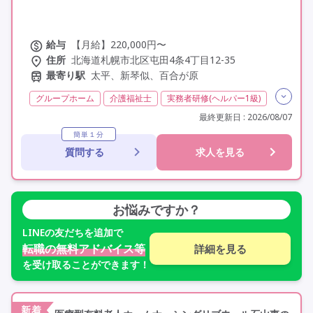
給与
【月給】220,000円〜
住所
北海道札幌市北区屯田4条4丁目12-35
最寄り駅
太平、新琴似、百合が原
グループホーム
介護福祉士
実務者研修(ヘルパー1級)
初任者研修(ヘルパー2級)
無資格
残業月20時間以内
最終更新日 : 2026/08/07
残業ほぼなし
常勤
社会保険完備
交通費支給
簡単１分
質問する
求人を見る
託児所・保育支援あり
年間休日110日以上
学歴不問
定年60歳以上
定年65歳以上
車通勤可
お悩みですか？
LINE
の友だちを追加で
転職の無料アドバイス等
詳細を見る
を受け取ることができます！
新着