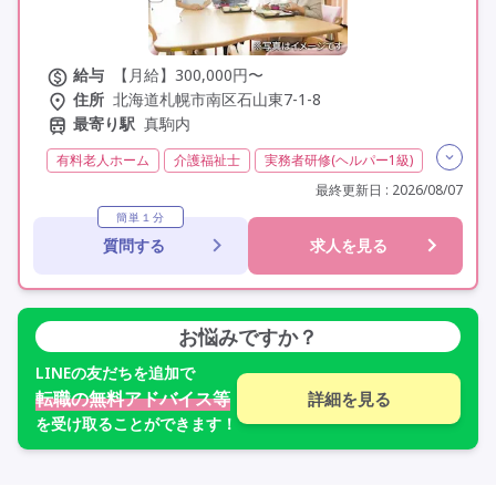
給与
【月給】300,000円〜
住所
北海道札幌市南区石山東7-1-8
最寄り駅
真駒内
有料老人ホーム
介護福祉士
実務者研修(ヘルパー1級)
日勤のみ
夜勤なし
残業月20時間以内
常勤
最終更新日 : 2026/08/07
社会保険完備
交通費支給
学歴不問
未経験歓迎
簡単１分
質問する
求人を見る
定年60歳以上
定年65歳以上
資格取得支援
お悩みですか？
LINE
の友だちを追加で
転職の無料アドバイス等
詳細を見る
を受け取ることができます！