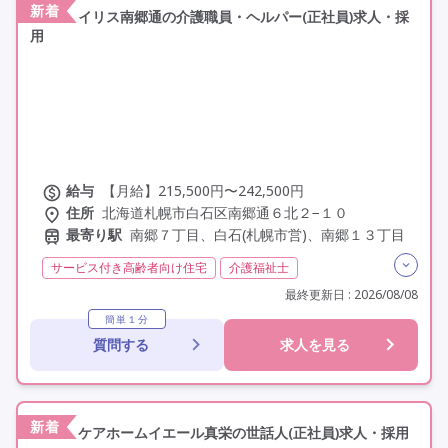
新着
イリス南郷通の介護職員・ヘルパー(正社員)求人・採
用
給与
【月給】215,500円〜242,500円
住所
北海道札幌市白石区南郷通６北２−１０
最寄り駅
南郷７丁目、白石(札幌市営)、南郷１３丁目
サービス付き高齢者向け住宅
介護福祉士
実務者研修(ヘルパー1級)
初任者研修(ヘルパー2級)
最終更新日 : 2026/08/08
残業月20時間以内
常勤
社会保険完備
交通費支給
簡単１分
質問する
求人を見る
年間休日110日以上
学歴不問
定年60歳以上
定年65歳以上
車通勤可
駅近
新着
ケアホームイエール真栄の世話人(正社員)求人・採用