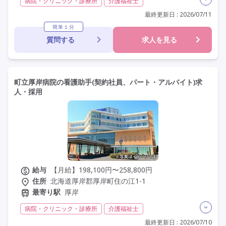
病院・クリニック・診療所
介護福祉士
実務者研修(ヘルパー1級)
初任者研修(ヘルパー2級)
最終更新日 : 2026/07/11
社会福祉士
その他
夜勤専従
残業月20時間以内
簡単１分
質問する
求人を見る
残業ほぼなし
常勤
社会保険完備
交通費支給
年間休日110日以上
学歴不問
定年60歳以上
車通勤可
駅近
町立厚岸病院の看護助手(契約社員、パート・アルバイト)求
人・採用
給与
【月給】198,100円〜258,800円
住所
北海道厚岸郡厚岸町住の江1-1
最寄り駅
厚岸
病院・クリニック・診療所
介護福祉士
実務者研修(ヘルパー1級)
初任者研修(ヘルパー2級)
最終更新日 : 2026/07/10