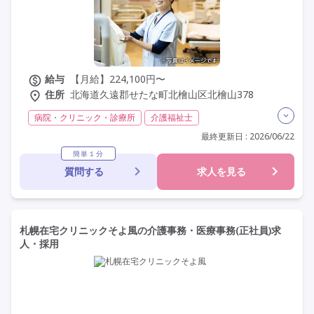
給与
【月給】224,100円〜
住所
北海道久遠郡せたな町北檜山区北檜山378
病院・クリニック・診療所
介護福祉士
実務者研修(ヘルパー1級)
初任者研修(ヘルパー2級)
最終更新日 : 2026/06/22
社会福祉士
その他
夜勤なし
残業月20時間以内
簡単１分
質問する
求人を見る
残業ほぼなし
常勤
非常勤
社会保険完備
交通費支給
年間休日120日以上
年間休日110日以上
学歴不問
未経験歓迎
定年60歳以上
定年65歳以上
車通勤可
駅近
札幌在宅クリニックそよ風の介護事務・医療事務(正社員)求
人・採用