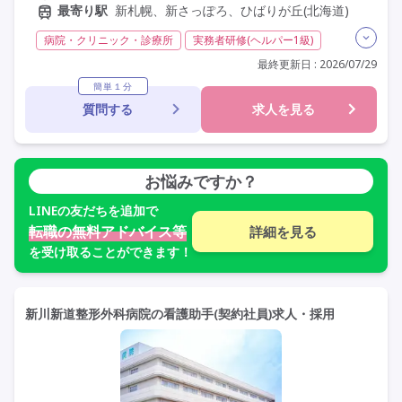
最寄り駅
新札幌、新さっぽろ、ひばりが丘(北海道)
病院・クリニック・診療所
実務者研修(ヘルパー1級)
初任者研修(ヘルパー2級)
無資格
常勤
交通費支給
最終更新日 : 2026/07/29
託児所・保育支援あり
年間休日120日以上
簡単１分
質問する
求人を見る
年間休日110日以上
学歴不問
定年60歳以上
車通勤可
駅近
お悩みですか？
LINE
の友だちを追加で
転職の無料アドバイス等
詳細を見る
を受け取ることができます！
新川新道整形外科病院の看護助手(契約社員)求人・採用