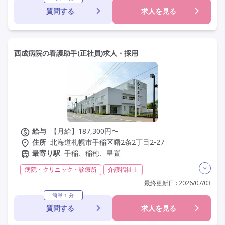
質問する
求人を見る
社会保険完備
交通費支給
託児所・保育支援あり
学歴不問
定年60歳以上
車通勤可
西成病院の看護助手(正社員)求人・採用
給与
【月給】187,300円〜
住所
北海道札幌市手稲区曙2条2丁目2-27
最寄り駅
手稲、稲穂、星置
病院・クリニック・診療所
介護福祉士
実務者研修(ヘルパー1級)
初任者研修(ヘルパー2級)
最終更新日 : 2026/07/03
無資格
夜勤専従
残業月20時間以内
残業ほぼなし
簡単１分
質問する
求人を見る
常勤
社会保険完備
交通費支給
年間休日110日以上
学歴不問
定年60歳以上
車通勤可
研修制度あり