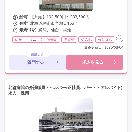
給与
【月給】198,500円〜283,500円
住所
北海道網走市字潮見153-1
最寄り駅
鱒浦、桂台、網走
病院・クリニック・診療所
無資格
その他
夜勤なし
残業月20時間以内
常勤
社会保険完備
交通費支給
最終更新日 : 2026/08/04
託児所・保育支援あり
学歴不問
定年60歳以上
簡単１分
質問する
求人を見る
車通勤可
資格取得支援
研修制度あり
北都病院の介護職員・ヘルパー(正社員、パート・アルバイト)
求人・採用