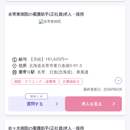
研修制度あり
名寄東病院の看護助手(正社員)求人・採用
給与
【月給】191,635円〜
住所
北海道名寄市東六条南5-91-3
最寄り駅
名寄、日進(北海道)、東風連
病院・クリニック・診療所
介護福祉士
実務者研修(ヘルパー1級)
初任者研修(ヘルパー2級)
最終更新日 : 2026/06/26
夜勤専従
残業月20時間以内
残業ほぼなし
常勤
簡単１分
質問する
求人を見る
社会保険完備
交通費支給
年間休日120日以上
年間休日110日以上
学歴不問
定年60歳以上
車通勤可
佐々木病院の看護助手(正社員)求人・採用