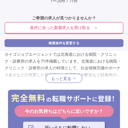
1
〜
20
件
/
71
件
ご希望の求人が見つかりませんか？
条件に合った新着求人を受け取る ＞
検索条件を変更する
カイゴジョブエージェントでは北海道における病院・クリニッ
ク・診療所の求人を71件掲載しています。北海道における病院・
クリニック・診療所の求人の特徴として、社会保険完備やボーナ
スありなどの充実した福利厚生、車通勤可や駅近など好条件のア
もっと見る
クセス、資格取得支援や研修制度など充実した研修制度、正社員
やパートなどの働き方に応じて選べる雇用形態、介護職員や看護
助手など幅広く選べる職種、介護福祉士や初任者研修などの所有
者を対象にした資格を限定したもの、身体介護なしや送迎業務な
しなど幅広い仕事内容、夜勤専従や日勤のみなどから選べる勤務
今のお気持ちはどちらに近いですか？
時間、土日祝休みや夏季休暇など充実した休日、未経験歓迎や定
年なしなど誰もが応募しやすい応募要件、条件や非常勤などの働
近いうちに転職したい