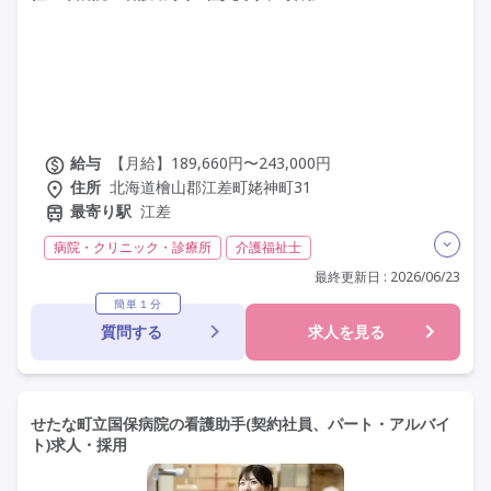
給与
【月給】189,660円〜243,000円
住所
北海道檜山郡江差町姥神町31
最寄り駅
江差
病院・クリニック・診療所
介護福祉士
実務者研修(ヘルパー1級)
初任者研修(ヘルパー2級)
最終更新日 : 2026/06/23
無資格
残業月20時間以内
残業ほぼなし
常勤
簡単１分
質問する
求人を見る
社会保険完備
交通費支給
学歴不問
定年60歳以上
車通勤可
せたな町立国保病院の看護助手(契約社員、パート・アルバイ
ト)求人・採用