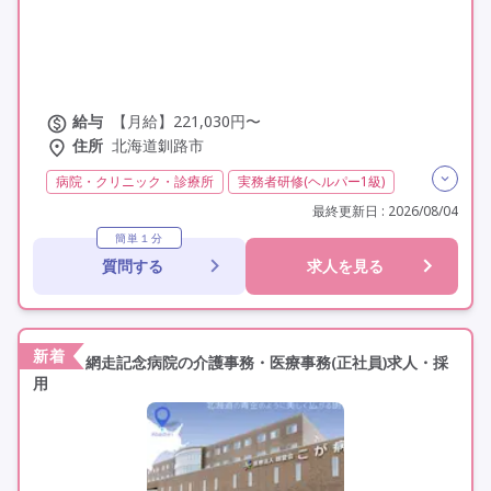
給与
【月給】221,030円〜
住所
北海道釧路市
病院・クリニック・診療所
実務者研修(ヘルパー1級)
初任者研修(ヘルパー2級)
夜勤専従
残業月20時間以内
最終更新日 : 2026/08/04
常勤
社会保険完備
交通費支給
年間休日120日以上
簡単１分
質問する
求人を見る
年間休日110日以上
学歴不問
定年60歳以上
車通勤可
新着
網走記念病院の介護事務・医療事務(正社員)求人・採
用