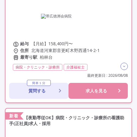
その他の条件を選ぶ
給与
【月給】158,400円〜
住所
北海道河東郡音更町木野西通14-2-1
最寄り駅
柏林台
病院・クリニック・診療所
介護福祉士
残業月20時間以内
残業ほぼなし
常勤
最終更新日 : 2026/08/08
社会保険完備
交通費支給
年間休日110日以上
簡単１分
質問する
求人を見る
学歴不問
定年60歳以上
車通勤可
新着
【夜勤専従OK】病院・クリニック・診療所の看護助
手(正社員)求人・採用