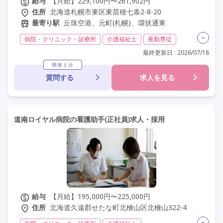
給与
【月給】229,100円〜261,902円
住所
北海道札幌市東区東苗穂七条2-8-20
最寄り駅
丘珠空港、元町(札幌)、環状通東
病院・クリニック・診療所
介護福祉士
夜勤専従
残業月20時間以内
残業ほぼなし
常勤
社会保険完備
最終更新日 : 2026/07/18
交通費支給
託児所・保育支援あり
学歴不問
簡単１分
質問する
求人を見る
定年60歳以上
車通勤可
道南ロイヤル病院の看護助手(正社員)求人・採用
給与
【月給】195,000円〜225,000円
住所
北海道久遠郡せたな町北檜山区北檜山322-4