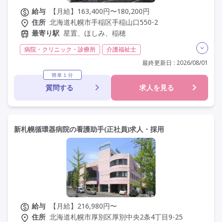
給与
【月給】163,400円〜180,200円
住所
北海道札幌市手稲区手稲山口550-2
最寄り駅
星置、ほしみ、稲穂
病院・クリニック・診療所
介護福祉士
実務者研修(ヘルパー1級)
初任者研修(ヘルパー2級)
最終更新日 : 2026/08/01
無資格
夜勤専従
残業月20時間以内
残業ほぼなし
簡単１分
質問する
求人を見る
常勤
非常勤
社会保険完備
交通費支給
年間休日120日以上
年間休日110日以上
学歴不問
定年60歳以上
車通勤可
新札幌循環器病院の看護助手(正社員)求人・採用
給与
【月給】216,980円〜
住所
北海道札幌市厚別区厚別中央2条4丁目9-25