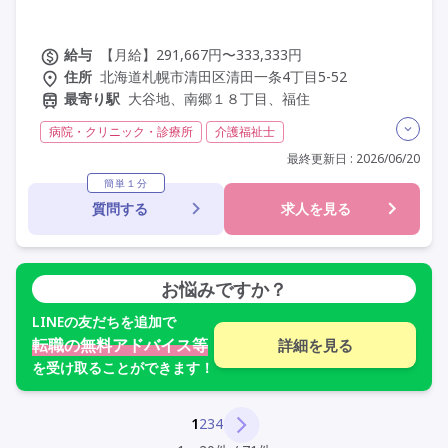
給与
【月給】291,667円〜333,333円
住所
北海道札幌市清田区清田一条4丁目5-52
最寄り駅
大谷地、南郷１８丁目、福住
病院・クリニック・診療所
介護福祉士
実務者研修(ヘルパー1級)
初任者研修(ヘルパー2級)
最終更新日 : 2026/06/20
無資格
その他
日勤のみ
夜勤なし
常勤
簡単１分
質問する
求人を見る
オープン3年以内
社会保険完備
交通費支給
学歴不問
定年60歳以上
定年65歳以上
車通勤可
研修制度あり
お悩みですか？
LINE
の友だちを追加で
転職の無料アドバイス等
詳細を見る
を受け取ることができます！
1
2
3
4