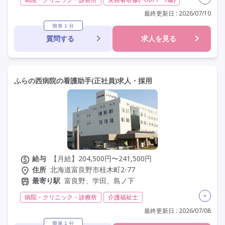
初任者研修(ヘルパー2級)
無資格
夜勤なし
最終更新日 : 2026/07/10
残業月20時間以内
残業ほぼなし
常勤
社会保険完備
簡単１分
質問する
求人を見る
交通費支給
年間休日120日以上
年間休日110日以上
学歴不問
定年60歳以上
車通勤可
駅近
ふらの西病院の看護助手(正社員)求人・採用
給与
【月給】204,500円〜241,500円
住所
北海道富良野市桂木町2-77
最寄り駅
富良野、学田、島ノ下
病院・クリニック・診療所
介護福祉士
実務者研修(ヘルパー1級)
初任者研修(ヘルパー2級)
最終更新日 : 2026/07/08
無資格
夜勤専従
残業月20時間以内
常勤
簡単１分