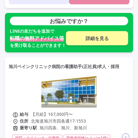
定年65歳以上
車通勤可
お悩みですか？
LINE
の友だちを追加で
転職の無料アドバイス等
詳細を見る
を受け取ることができます！
旭川ペインクリニック病院の看護助手(正社員)求人・採用
給与
【月給】167,000円〜
住所
北海道旭川市四条通17-1553
最寄り駅
旭川四条、旭川、新旭川
病院・クリニック・診療所
実務者研修(ヘルパー1級)