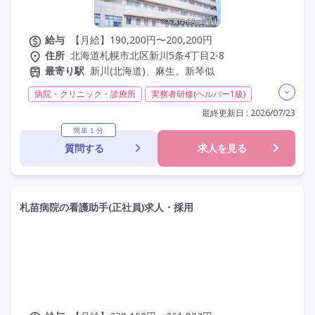
給与
【月給】190,200円〜200,200円
住所
北海道札幌市北区新川5条4丁目2-8
最寄り駅
新川(北海道)、麻生、新琴似
病院・クリニック・診療所
実務者研修(ヘルパー1級)
初任者研修(ヘルパー2級)
日勤のみ
夜勤なし
最終更新日 : 2026/07/23
残業月20時間以内
残業ほぼなし
常勤
社会保険完備
簡単１分
質問する
求人を見る
交通費支給
学歴不問
定年60歳以上
車通勤可
駅近
札苗病院の看護助手(正社員)求人・採用