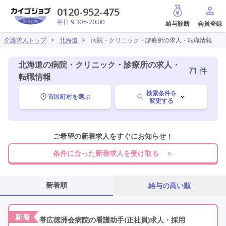
給与診断
0120-952-475
平日 9:30〜20:00
介護求人トップ
>
北海道
>
病院・クリニック・診療所の求人・転職情報
北海道の病院・クリニック・診療所の求人・
71
件
転職情報
検索条件を
市区町村を選ぶ
変更する
北海道
ご希望の新着求人をすぐにお知らせ！
変更
条件に合った新着求人を受け取る ＞
職種を選ぶ
新着順
給与の高い順
病院・クリニック・診療所
変更
新着
帯広徳洲会病院の看護助手(正社員)求人・採用