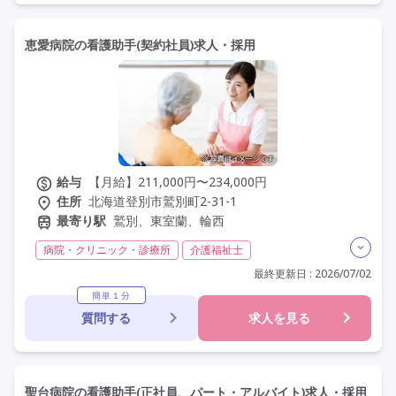
恵愛病院の看護助手(契約社員)求人・採用
給与
【月給】211,000円〜234,000円
住所
北海道登別市鷲別町2-31-1
最寄り駅
鷲別、東室蘭、輪西
病院・クリニック・診療所
介護福祉士
実務者研修(ヘルパー1級)
初任者研修(ヘルパー2級)
最終更新日 : 2026/07/02
無資格
夜勤専従
残業月20時間以内
残業ほぼなし
簡単１分
質問する
求人を見る
常勤
社会保険完備
交通費支給
年間休日110日以上
学歴不問
未経験歓迎
定年60歳以上
定年65歳以上
車通勤可
駅近
聖台病院の看護助手(正社員、パート・アルバイト)求人・採用