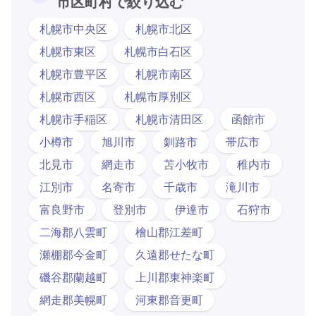
市区町村で絞り込む
札幌市中央区
札幌市北区
札幌市東区
札幌市白石区
札幌市豊平区
札幌市南区
札幌市西区
札幌市厚別区
札幌市手稲区
札幌市清田区
函館市
小樽市
旭川市
釧路市
帯広市
北見市
網走市
苫小牧市
稚内市
江別市
名寄市
千歳市
滝川市
富良野市
登別市
伊達市
石狩市
二海郡八雲町
檜山郡江差町
瀬棚郡今金町
久遠郡せたな町
磯谷郡蘭越町
上川郡東神楽町
網走郡美幌町
河東郡音更町