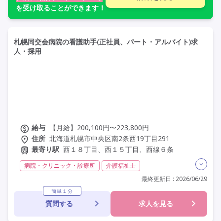
を受け取ることができます！
札幌同交会病院の看護助手(正社員、パート・アルバイト)求
人・採用
給与
【月給】200,100円〜223,800円
住所
北海道札幌市中央区南2条西19丁目291
最寄り駅
西１８丁目、西１５丁目、西線６条
病院・クリニック・診療所
介護福祉士
実務者研修(ヘルパー1級)
初任者研修(ヘルパー2級)
最終更新日 : 2026/06/29
夜勤専従
残業月20時間以内
残業ほぼなし
常勤
簡単１分
質問する
求人を見る
非常勤
社会保険完備
交通費支給
年間休日110日以上
学歴不問
定年60歳以上
駅近