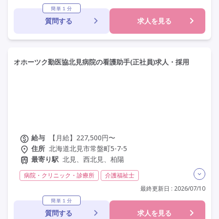
社会福祉士
その他
夜勤専従
残業月20時間以内
簡単１分
質問する
求人を見る
残業ほぼなし
常勤
非常勤
社会保険完備
年間休日120日以上
年間休日110日以上
学歴不問
未経験歓迎
定年なし
車通勤可
駅近
オホーツク勤医協北見病院の看護助手(正社員)求人・採用
給与
【月給】227,500円〜
住所
北海道北見市常盤町5-7-5
最寄り駅
北見、西北見、柏陽
病院・クリニック・診療所
介護福祉士
実務者研修(ヘルパー1級)
初任者研修(ヘルパー2級)
最終更新日 : 2026/07/10
夜勤専従
残業月20時間以内
残業ほぼなし
常勤
簡単１分
質問する
求人を見る
社会保険完備
交通費支給
学歴不問
定年60歳以上