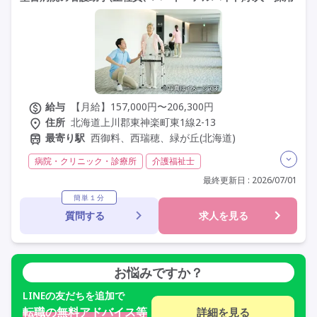
給与
【月給】157,000円〜206,300円
住所
北海道上川郡東神楽町東1線2-13
最寄り駅
西御料、西瑞穂、緑が丘(北海道)
病院・クリニック・診療所
介護福祉士
実務者研修(ヘルパー1級)
初任者研修(ヘルパー2級)
最終更新日 : 2026/07/01
無資格
夜勤専従
残業月20時間以内
残業ほぼなし
簡単１分
質問する
求人を見る
常勤
非常勤
社会保険完備
交通費支給
年間休日110日以上
学歴不問
定年60歳以上
車通勤可
お悩みですか？
LINE
の友だちを追加で
転職の無料アドバイス等
詳細を見る