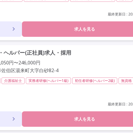
経験歓迎
定年60歳以上
定年65歳以上
車通勤可
最終更新日 : 202
求人を見る
ヘルパー(正社員)求人・採用
050円〜246,000円
佐伯区湯来町大字白砂82-4
介護福祉士
実務者研修(ヘルパー1級)
初任者研修(ヘルパー2級)
無資格
以内
常勤
社会保険完備
交通費支給
学歴不問
未経験歓迎
歳以上
車通勤可
駅近
最終更新日 : 202
求人を見る