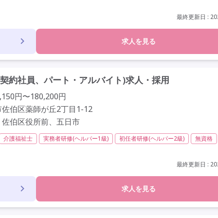
以内
残業ほぼなし
常勤
社会保険完備
交通費支給
間休日110日以上
学歴不問
定年60歳以上
定年65歳以上
車通勤可
最終更新日 : 202
求人を見る
契約社員、パート・アルバイト)求人・採用
150円〜180,200円
佐伯区薬師が丘2丁目1-12
、佐伯区役所前、五日市
介護福祉士
実務者研修(ヘルパー1級)
初任者研修(ヘルパー2級)
無資格
支給
年間休日120日以上
年間休日110日以上
学歴不問
未経験歓迎
最終更新日 : 202
求人を見る