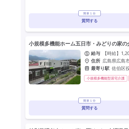
簡単１分
質問する
小規模多機能ホーム五日市・みどりの家の
給与
【時給】1,20
住所
広島県広島市
最寄り駅
佐伯区
小規模多機能型居宅介護
社会福祉士
その他
簡単１分
質問する