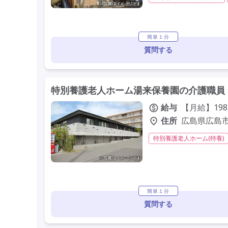
非常勤
学歴不問
未
簡単１分
質問する
特別養護老人ホーム湯来保養園の介護職員・
給与
【月給】198,
住所
広島県広島市
特別養護老人ホーム(特養)
夜勤専従
残業月20時間
定年60歳以上
定年65
簡単１分
質問する