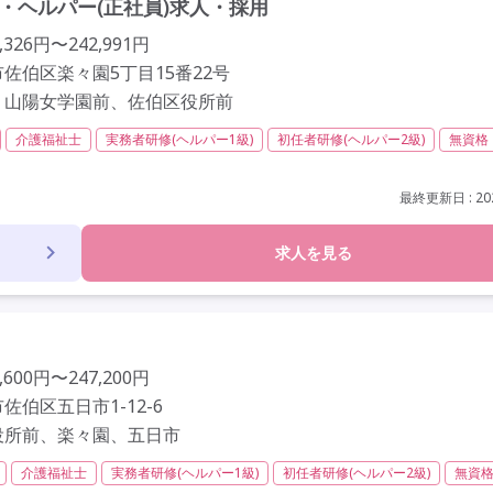
員・ヘルパー(正社員)求人・採用
326円〜242,991円
佐伯区楽々園5丁目15番22号
、山陽女学園前、佐伯区役所前
介護福祉士
実務者研修(ヘルパー1級)
初任者研修(ヘルパー2級)
無資格
以内
残業ほぼなし
常勤
社会保険完備
交通費支給
学歴不問
上
定年65歳以上
車通勤可
駅近
資格取得支援
研修制度あり
最終更新日 : 202
求人を見る
600円〜247,200円
佐伯区五日市1-12-6
役所前、楽々園、五日市
介護福祉士
実務者研修(ヘルパー1級)
初任者研修(ヘルパー2級)
無資