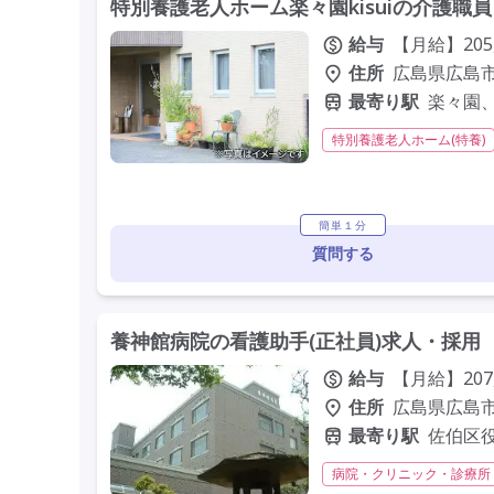
特別養護老人ホーム楽々園kisuiの介護職
給与
【月給】205,
住所
広島県広島市
最寄り駅
楽々園
特別養護老人ホーム(特養)
夜勤専従
残業月20時間
未経験歓迎
定年60歳以
簡単１分
質問する
養神館病院の看護助手(正社員)求人・採用
給与
【月給】207,
住所
広島県広島市
最寄り駅
佐伯区
病院・クリニック・診療所