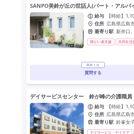
SANPO美鈴が丘の世話人(パート・アルバ
給与
【時給】1,1
住所
広島県広島市
最寄り駅
新井口
障がい者支援
共同生活
初任者研修(ヘルパー2級)
簡単１分
質問する
デイサービスセンター 鈴が峰の介護職員・
給与
【時給】1,1
住所
広島県広島市
最寄り駅
鈴峯女子
デイサービス・デイケア