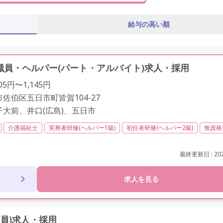
給与の高い順
員・ヘルパー(パート・アルバイト)求人・採用
05円〜1,145円
佐伯区五日市町皆賀104-27
子大前、井口(広島)、五日市
介護福祉士
実務者研修(ヘルパー1級)
初任者研修(ヘルパー2級)
無資格
経験歓迎
定年60歳以上
定年65歳以上
車通勤可
最終更新日 : 202
求人を見る
員)求人・採用