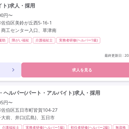
イト)求人・採用
00円〜
佐伯区美鈴が丘西5-16-1
、商工センター入口、草津南
援助
障がい福祉
介護福祉士
実務者研修(ヘルパー1級)
非常勤
学歴不問
未経験歓迎
最終更新日 : 202
求人を見る
ヘルパー(パート・アルバイト)求人・採用
05円〜
佐伯区五日市町皆賀104-27
大前、井口(広島)、五日市
介護福祉士
実務者研修(ヘルパー1級)
初任者研修(ヘルパー2級)
無資格