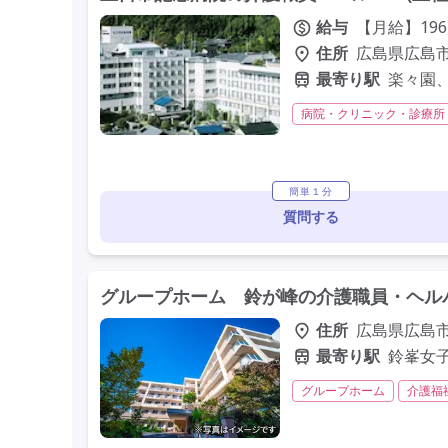
給与
【月給】196
住所
広島県広島市
最寄り駅
楽々園
病院・クリニック・診療所
交通費支給
託児所・保
簡単１分
質問する
グループホーム 鈴が峰の介護職員・ヘルパ
住所
広島県広島市
最寄り駅
鈴峯女子
グループホーム
介護福
学歴不問
定年60歳以上