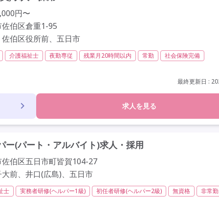
,000円〜
佐伯区倉重1-95
、佐伯区役所前、五日市
介護福祉士
夜勤専従
残業月20時間以内
常勤
社会保険完備
育支援あり
学歴不問
定年60歳以上
定年65歳以上
車通勤可
最終更新日 : 202
求人を見る
ー(パート・アルバイト)求人・採用
佐伯区五日市町皆賀104-27
大前、井口(広島)、五日市
祉士
実務者研修(ヘルパー1級)
初任者研修(ヘルパー2級)
無資格
非常勤
定年65歳以上
車通勤可