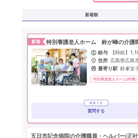
新着順
特別養護老人ホーム 鈴が峰の介護職
新着
給与
【時給】1,1
住所
広島県広島市
最寄り駅
鈴峯女
特別養護老人ホーム(特養)
非常勤
学歴不問
未
簡単１分
質問する
五日市記念病院の介護職員・ヘルパー(正社