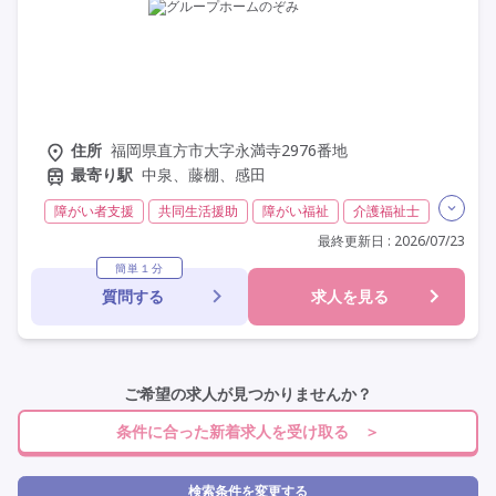
施設形態を選ぶ
その他の条件を選ぶ
住所
福岡県直方市大字永満寺2976番地
最寄り駅
中泉、藤棚、感田
障がい者支援
共同生活援助
障がい福祉
介護福祉士
実務者研修(ヘルパー1級)
初任者研修(ヘルパー2級)
最終更新日 : 2026/07/23
無資格
非常勤
学歴不問
定年60歳以上
簡単１分
質問する
求人を見る
定年65歳以上
車通勤可
ご希望の求人が見つかりませんか？
条件に合った新着求人を受け取る ＞
検索条件を変更する