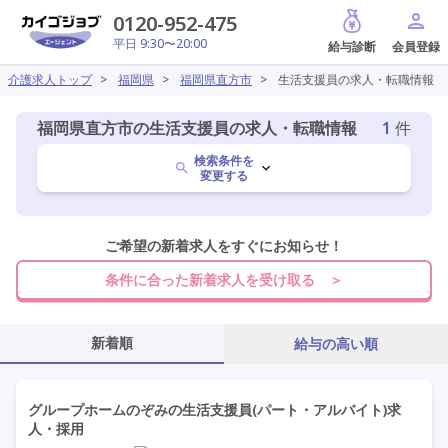
給与診断
0120-952-475
平日 9:30〜20:00
介護求人トップ
>
福岡県
>
福岡県直方市
>
生活支援員の求人・転職情報
福岡県直方市の生活支援員の求人・転職情報
1
件
検索条件を
変更する
福岡県
ご希望の新着求人をすぐにお知らせ！
変更
条件に合った新着求人を受け取る ＞
直方市
変更
新着順
給与の高い順
生活支援員
変更
グループホームのぞみの生活支援員(パート・アルバイト)求
人・採用