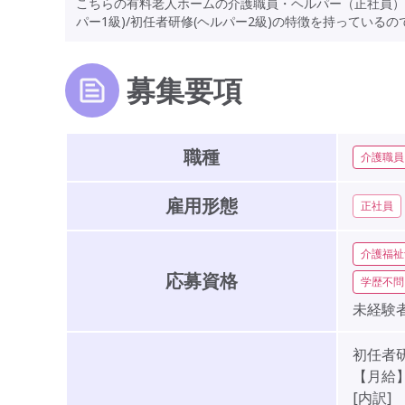
こちらの有料老人ホームの介護職員・ヘルパー（正社員）
パー1級)/初任者研修(ヘルパー2級)の特徴を持ってい
募集要項
職種
介護職員
雇用形態
正社員
介護福祉
応募資格
学歴不問
未経験者
初任者
【月給】2
[内訳]