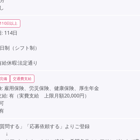
0分
し
110日以上
:
114日
】
2日制（シフト制）
】
有給休暇:法定通り
完備
交通費支給
:
雇用保険、労災保険、健康保険、厚生年金
給:
有（実費支給 上限月額20,000円）
可
有
「質問する」「応募依頼する」よりご登録
↓