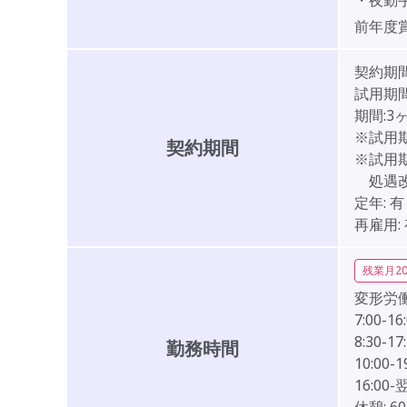
・夜勤手
前年度
契約期
試用期間
期間:3
※試用
契約期間
※試用
処遇改
定年:
有
再雇用:
残業月2
変形労
7:00-16
8:30-17
勤務時間
10:00-1
16:00-翌