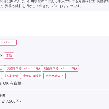
の非公開求人は、石川県金沢市にある求人の中でも介護福祉士/実務者研
るので、資格や経験を活かして働きたい方におすすめです。
・ヘルパー
✕
常勤
士
実務者研修(ヘルパー1級)
初任者研修(ヘルパー2級)
未経験歓迎
定年60歳以上
定年65歳以上
:
OK(有資格)
研修
17,500円-