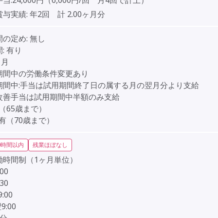
当:24,000円（6,000円/回 月4回で計上）
賞与実績:
年2回 計 2.00ヶ月分
間の定め:
無し
:
有り
ヶ月
期間中の労働条件変更あり
期間中:手当は試用期間終了日の属する月の翌月分より支給
善手当は試用期間中半額のみ支給
（65歳まで）
有（70歳まで）
0時間以内
残業ほぼなし
働時間制（1ヶ月単位）
:00
:30
9:00
9:00