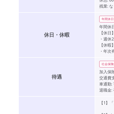
休憩:
6
残業:
な
年間休日
年間休日
【休日
休日・休暇
・週休
【休暇
・年次
社会保険
加入保険
待遇
交通費支
車通勤:
退職金:
【1】