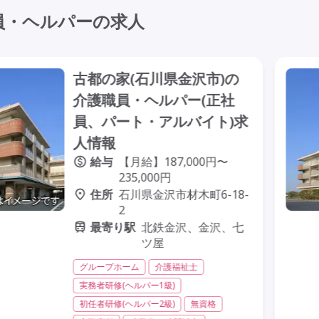
員・ヘルパーの求人
古都の家(石川県金沢市)の
介護職員・ヘルパー(正社
員、パート・アルバイト)求
人情報
給与
【月給】187,000円〜
235,000円
住所
石川県金沢市材木町6-18-
2
最寄り駅
北鉄金沢、金沢、七
ツ屋
グループホーム
介護福祉士
実務者研修(ヘルパー1級)
初任者研修(ヘルパー2級)
無資格