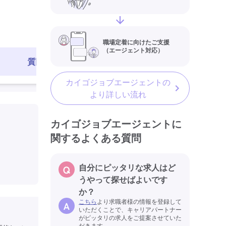
認知症介護実践者研修
夜勤
残業月20時間以内
残業ほぼ
最終更新日
職場定着に向けたご支援
（エージェント対応）
質問する
求人を見る
カイゴジョブエージェントの
より詳しい流れ
カイゴジョブエージェントに
関するよくある質問
自分にピッタリな求人はど
うやって探せばよいです
か？
こちら
より求職者様の情報を登録して
いただくことで、キャリアパートナー
がピッタリの求人をご提案させていた
だきます。