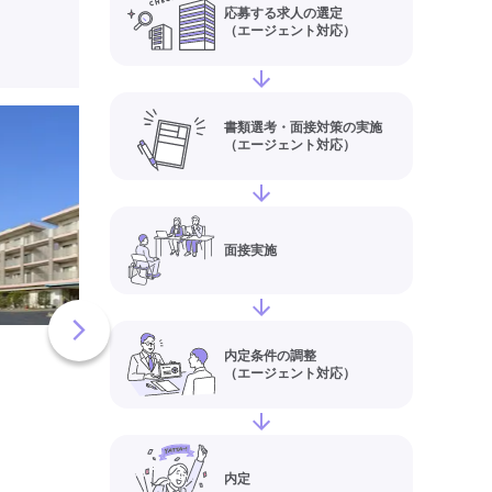
応募する求人の選定
（エージェント対応）
グループホーム 新
書類選考・面接対策の実施
（エージェント対応）
川県金沢市)の介護
ルパー(正社員、パ
ルバイト)求人情報
給与
【月給】227,00
面接実施
303,000円
住所
石川県金沢市彦三町
3
最寄り駅
北鉄金沢、
内定条件の調整
ツ屋
（エージェント対応）
グループホーム
介護福祉士
実務者研修(ヘルパー1級)
初任者研修(ヘルパー2級)
内定