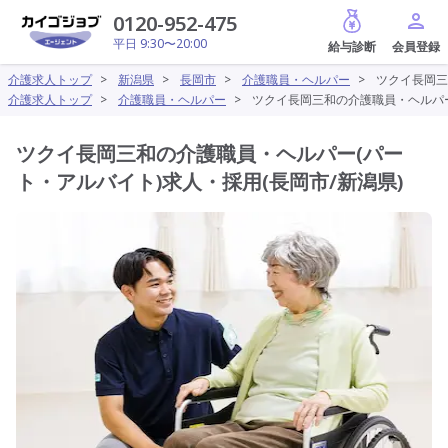
給与診断
0120-952-475
平日 9:30〜20:00
介護求人トップ
>
新潟県
>
長岡市
>
介護職員・ヘルパー
>
ツクイ長岡三
介護求人トップ
>
介護職員・ヘルパー
>
ツクイ長岡三和の介護職員・ヘルパー
ツクイ長岡三和の介護職員・ヘルパー(パー
ト・アルバイト)求人・採用(長岡市/新潟県)