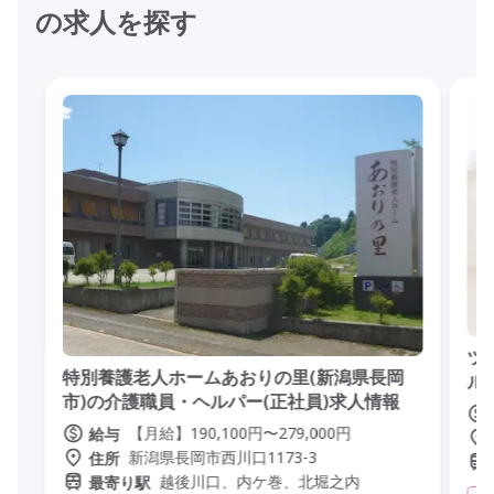
の求人を探す
ツ
特別養護老人ホームあおりの里(新潟県長岡
ル
市)の介護職員・ヘルパー(正社員)求人情報
【月給】190,100円〜279,000円
給与
新潟県長岡市西川口1173-3
住所
越後川口、内ケ巻、北堀之内
最寄り駅