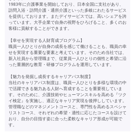
1983年に介護事業を開始しており、日本全国に支社があり、
訪問入浴・訪問介護・通所介護といった多岐にわたるサービス
を提供しております。またデイサービスでは、高いシェアを誇
っています。大手企業で自身の視野をひろげること、多くのお
客様に貢献することができます。
【幸せを実現する人財育成プログラム】
職員一人ひとりが自身の成長を感じて働けることも、職員の幸
せを実現する重要な要素と考えています。そのため当社では、
新入社員から管理職まで、従業員一人ひとりの個性と希望に沿
った重層的な教育・研修プログラムを運用しています。
【魅力を発掘し成長するキャリアパス制度】
当社のキャリアパス制度は、職員一人ひとりを多様な環境の中
で活躍できる魅力ある人財へ育成することを重要視していま
す。そのために、介護技術やヒューマンスキルを高める『ツク
イ検定』を実施し、適正なキャリア実現を後押ししています。
管理職などのマネジメントコースと、専門性を高めるスペシャ
リストコース、それぞれの希望・適性に応じたコースを設けて
おり、自分の目指す姿に合った柔軟なキャリア形成が可能で
す。