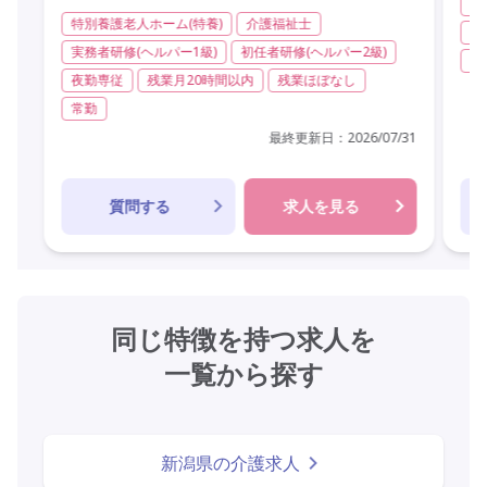
デ
特別養護老人ホーム(特養)
介護福祉士
実
実務者研修(ヘルパー1級)
初任者研修(ヘルパー2級)
非
夜勤専従
残業月20時間以内
残業ほぼなし
常勤
最終更新日：
2026/07/31
質問する
求人を見る
同じ特徴を持つ求人を
一覧から探す
新潟県の介護求人