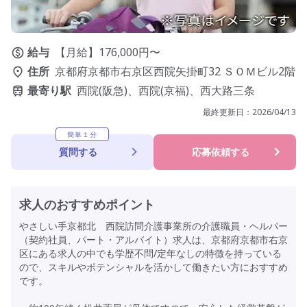
給与
【月給】176,000円〜
住所
京都府京都市右京区西院矢掛町32 ＳＯＭビル2階
最寄り駅
西院(阪急)、西院(京福)、西大路三条
最終更新日：
2026/04/13
簡単１分
質問する
応募依頼する
求人のおすすめポイント
やさしい手京都北 西院訪問介護事業所の介護職員・ヘルパー
（契約社員、パート・アルバイト）求人は、京都府京都市右京
区にある求人の中でも学歴不問/定年なしの特徴を持っている
ので、スキルやポテンシャルを活かして働きたい方におすすめ
です。