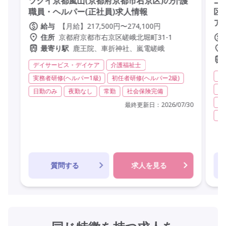
ツクイ京都嵐山(京都府京都市右京区)の介護
ニ
職員・ヘルパー(正社員)求人情報
区
ア
【月給】217,500円〜274,100円
給与
京都府京都市右京区嵯峨北堀町31-1
住所
鹿王院、車折神社、嵐電嵯峨
最寄り駅
デイサービス・デイケア
介護福祉士
有
実務者研修(ヘルパー1級)
初任者研修(ヘルパー2級)
実
日勤のみ
夜勤なし
常勤
社会保険完備
夜
最終更新日：
2026/07/30
常
質問する
求人を見る