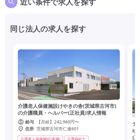
近い条件で求人を探す
同じ法人の求人を探す
介護老人保健施設けやきの舎(茨城県古河市)
の介護職員・ヘルパー(正社員)求人情報
【月給】242,960円〜
給与
デ
茨城県古河市仁連601
住所
ゆ
(
介護老人保健施設(老健)
介護福祉士