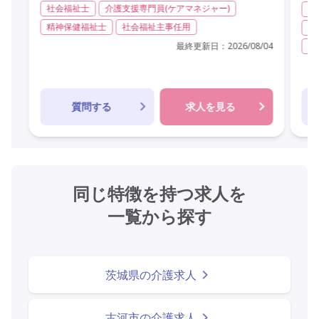
社会福祉士
介護支援専門員(ケアマネジャー)
実
精神保健福祉士
社会福祉主事任用
社
最終更新日：
2026/08/04
精
質問する
求人を見る
同じ特徴を持つ求人を
一覧から探す
茨城県の介護求人
古河市の介護求人