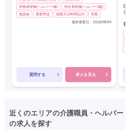
実務者研修(ヘルパー1級)
初任者研修(ヘルパー2級)
無資格
夜勤専従
残業月20時間以内
常勤
最終更新日：
2026/08/04
デ
実
日
質問する
求人を見る
近くのエリアの介護職員・ヘルパー
の求人を探す