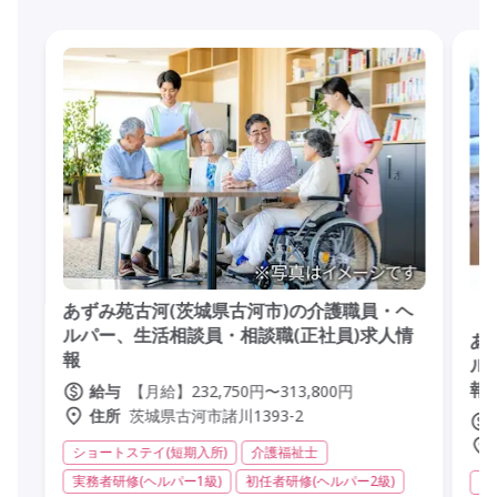
あずみ苑古河(茨城県古河市)の介護職員・ヘ
ルパー、生活相談員・相談職(正社員)求人情
あ
報
ル
報
【月給】232,750円〜313,800円
給与
茨城県古河市諸川1393-2
住所
ショートステイ(短期入所)
介護福祉士
実務者研修(ヘルパー1級)
初任者研修(ヘルパー2級)
デ