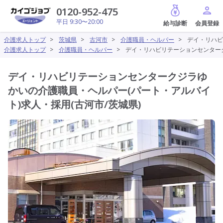
給与診断
0120-952-475
平日 9:30〜20:00
介護求人トップ
>
茨城県
>
古河市
>
介護職員・ヘルパー
>
デイ・リハビ
介護求人トップ
>
介護職員・ヘルパー
>
デイ・リハビリテーションセンターク
デイ・リハビリテーションセンタークジラゆ
かいの介護職員・ヘルパー(パート・アルバイ
ト)求人・採用(古河市/茨城県)