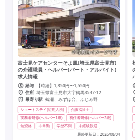
富士見ケアセンターそよ風(埼玉県富士見市)
松
の介護職員・ヘルパー(パート・アルバイト)
の
求人情報
バ
【時給】1,350円〜1,550円
給与
埼玉県富士見市大字鶴馬3547-12
住所
鶴瀬、みずほ台、ふじみ野
最寄り駅
ショートステイ(短期入所)
介護福祉士
グ
実務者研修(ヘルパー1級)
初任者研修(ヘルパー2級)
実
無資格
非常勤
学歴不問
未経験歓迎
夜
常
最終更新日：
2026/08/04