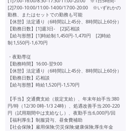
[1]7:00-16:00/8:30-17:30/11:00-20:00 ※1日5時間-
[2]7:00-10:00/11:00-14:00/17:00-20:00 ※いずれかの
勤務、またはセットでの勤務も可能
【休憩】法定通り（6時間以上45分、8時間以上60分）
【勤務日数】[1]週3日- [2]応相談
【給与形態】[1]時給制:1,450円-1,470円 [2]時給
制:1,550円-1,670円
・夜勤専従
【勤務時間】16:00-翌9:00
【休憩】法定通り（6時間以上45分、8時間以上60分）
【勤務日数】応相談
【給与形態】時給1,520円-1,570円
【手当】交通費支給（規定支給）、年末年始手当:380
円/時（12/30 0時-1/3 24時）、処遇改善手当:200-220
円（試用期間中は支給なし）、夜勤手当:6,000円/回
【福利厚生】制服貸与、昼食費補助
【社会保険】雇用保険;労災保険;健康保険;厚生年金