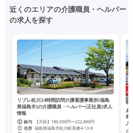
近くのエリアの介護職員・ヘルパー
の求人を探す
リブレ松川24時間訪問介護看護事業所(福島
県福島市)の介護職員・ヘルパー(正社員)求人
あ
情報
島
【月給】180,000円〜222,000円
給与
人
福島県福島市松川町美郷4-13-8
住所