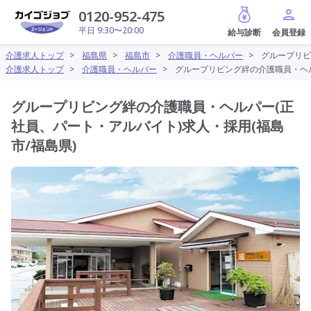
給与診断
0120-952-475
平日 9:30〜20:00
介護求人トップ
>
福島県
>
福島市
>
介護職員・ヘルパー
>
グループリビ
介護求人トップ
>
介護職員・ヘルパー
>
グループリビング絆の介護職員・ヘル
グループリビング絆の介護職員・ヘルパー(正
社員、パート・アルバイト)求人・採用(福島
市/福島県)