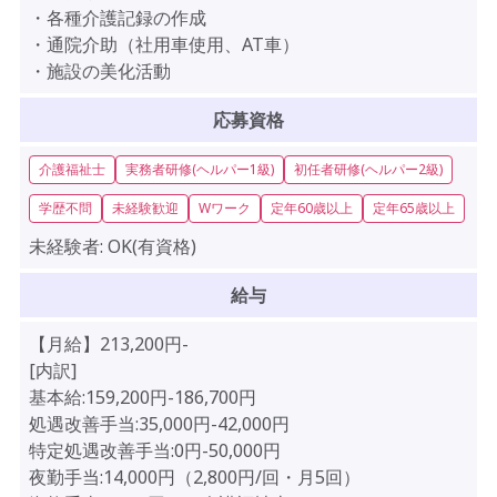
・各種介護記録の作成
・通院介助（社用車使用、AT車）
・施設の美化活動
応募資格
介護福祉士
実務者研修(ヘルパー1級)
初任者研修(ヘルパー2級)
学歴不問
未経験歓迎
Wワーク
定年60歳以上
定年65歳以上
未経験者:
OK(有資格)
給与
【月給】213,200円-
[内訳]
基本給:159,200円-186,700円
処遇改善手当:35,000円-42,000円
特定処遇改善手当:0円-50,000円
夜勤手当:14,000円（2,800円/回・月5回）