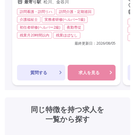
松川、金谷川
最寄り駅
訪問看護・訪問リハ
訪問介護・定期巡回
介護福祉士
実務者研修(ヘルパー1級)
グ
初任者研修(ヘルパー2級)
夜勤専従
実
残業月20時間以内
残業ほぼなし
無
最終更新日：
2026/08/05
質問する
求人を見る
同じ特徴を持つ求人を
一覧から探す