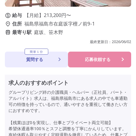
給与
【月給】213,200円〜
住所
福島県福島市在庭坂字檀ノ前9-1
最寄り駅
庭坂、笹木野
最終更新日：
2026/06/02
簡単１分
質問する
応募依頼する
求人のおすすめポイント
グループリビング絆の介護職員・ヘルパー（正社員、パート・
アルバイト）求人は、福島県福島市にある求人の中でも車通勤
可の特徴を持っているので、通いやすさを重視して働きたい方
におすすめです。
【残業ほぼ0を実現し、仕事とプライベート両立可能】
希望休通過率100％とスフと調整を丁寧にかんりしています。
有給休暇も取りやすく定時退勤を徹底しているため、仕事とプ