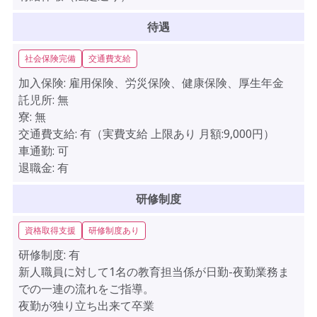
待遇
社会保険完備
交通費支給
加入保険:
雇用保険、労災保険、健康保険、厚生年金
託児所:
無
寮:
無
交通費支給:
有（実費支給 上限あり 月額:9,000円）
車通勤:
可
退職金:
有
研修制度
資格取得支援
研修制度あり
研修制度:
有
新人職員に対して1名の教育担当係が日勤-夜勤業務ま
での一連の流れをご指導。
夜勤が独り立ち出来て卒業