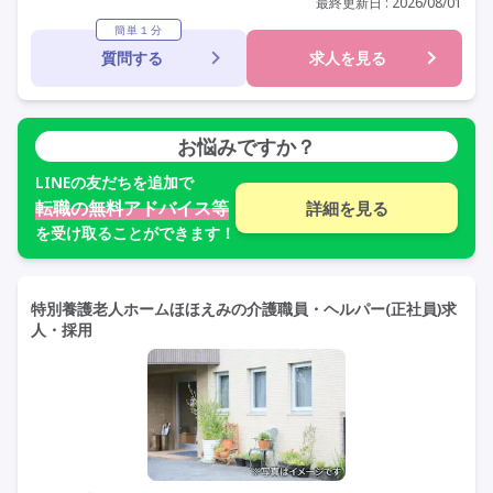
初任者研修(ヘルパー2級)
無資格
夜勤専従
最終更新日 : 2026/08/01
残業月20時間以内
常勤
社会保険完備
交通費支給
簡単１分
質問する
求人を見る
学歴不問
未経験歓迎
定年60歳以上
定年65歳以上
車通勤可
資格取得支援
お悩みですか？
LINE
の友だちを追加で
転職の無料アドバイス等
詳細を見る
を受け取ることができます！
特別養護老人ホームほほえみの介護職員・ヘルパー(正社員)求
人・採用