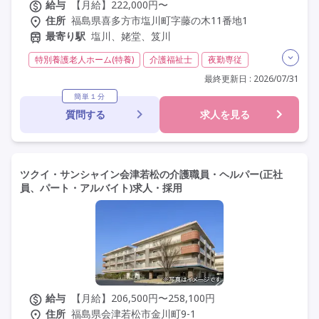
給与
【月給】222,000円〜
住所
福島県喜多方市塩川町字藤の木11番地1
最寄り駅
塩川、姥堂、笈川
特別養護老人ホーム(特養)
介護福祉士
夜勤専従
残業月20時間以内
残業ほぼなし
常勤
社会保険完備
最終更新日 : 2026/07/31
交通費支給
年間休日110日以上
学歴不問
簡単１分
質問する
求人を見る
定年60歳以上
車通勤可
ツクイ・サンシャイン会津若松の介護職員・ヘルパー(正社
員、パート・アルバイト)求人・採用
給与
【月給】206,500円〜258,100円
住所
福島県会津若松市金川町9-1