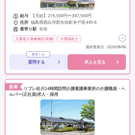
給与
【月給】219,500円〜347,500円
住所
福島県西白河郡矢吹町井戸尻445-6
最寄り駅
矢吹
介護老人保健施設(老健)
介護福祉士
実務者研修(ヘルパー1級)
初任者研修(ヘルパー2級)
最終更新日 : 2026/08/06
夜勤専従
残業月20時間以内
残業ほぼなし
常勤
簡単１分
質問する
求人を見る
社会保険完備
交通費支給
学歴不問
定年60歳以上
車通勤可
新着
リブレ松川24時間訪問介護看護事業所の介護職員・ヘ
ルパー(正社員)求人・採用