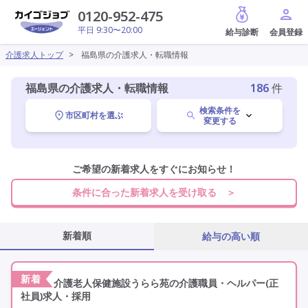
給与診断
0120-952-475
平日 9:30〜20:00
介護求人トップ
>
福島県の介護求人・転職情報
福島県の介護求人・転職情報
186
件
検索条件を
市区町村を選ぶ
変更する
福島県
ご希望の新着求人をすぐにお知らせ！
変更
条件に合った新着求人を受け取る ＞
職種を選ぶ
新着順
給与の高い順
施設形態を選ぶ
新着
介護老人保健施設うらら苑の介護職員・ヘルパー(正
社員)求人・採用
その他の条件を選ぶ