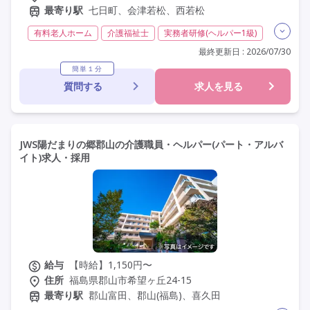
最寄り駅
七日町、会津若松、西若松
有料老人ホーム
介護福祉士
実務者研修(ヘルパー1級)
初任者研修(ヘルパー2級)
夜勤専従
常勤
非常勤
最終更新日 : 2026/07/30
社会保険完備
交通費支給
年間休日110日以上
簡単１分
質問する
求人を見る
学歴不問
未経験歓迎
定年60歳以上
定年65歳以上
車通勤可
駅近
資格取得支援
研修制度あり
JWS陽だまりの郷郡山の介護職員・ヘルパー(パート・アルバ
イト)求人・採用
給与
【時給】1,150円〜
住所
福島県郡山市希望ヶ丘24-15
最寄り駅
郡山富田、郡山(福島)、喜久田