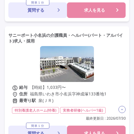
残業月20時間以内
常勤
社会保険完備
交通費支給
簡単１分
質問する
求人を見る
年間休日110日以上
学歴不問
未経験歓迎
定年60歳以上
定年65歳以上
車通勤可
資格取得支援
研修制度あり
サニーポート小名浜の介護職員・ヘルパー(パート・アルバイ
ト)求人・採用
給与
【時給】1,033円〜
住所
福島県いわき市小名浜字神成塚133番地1
最寄り駅
泉(ＪＲ)
特別養護老人ホーム(特養)
実務者研修(ヘルパー1級)
初任者研修(ヘルパー2級)
無資格
非常勤
学歴不問
最終更新日 : 2026/07/30
未経験歓迎
定年60歳以上
定年65歳以上
車通勤可
簡単１分
質問する
求人を見る