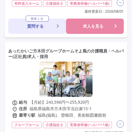
有料老人ホーム
介護福祉士
実務者研修(ヘルパー1級)
初任者研修(ヘルパー2級)
無資格
夜勤専従
最終更新日 : 2026/08/01
残業月20時間以内
残業ほぼなし
常勤
非常勤
簡単１分
質問する
求人を見る
社会保険完備
交通費支給
学歴不問
未経験歓迎
定年60歳以上
定年65歳以上
車通勤可
資格取得支援
研修制度あり
あったかいご方木田グループホームそよ風の介護職員・ヘルパ
ー(正社員)求人・採用
給与
【月給】243,596円〜255,920円
住所
福島県福島市方木田字北白家15-1
最寄り駅
福島(福島)、曽根田、美術館図書館前
グループホーム
介護福祉士
実務者研修(ヘルパー1級)