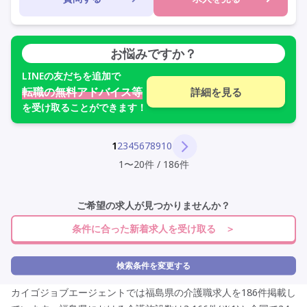
お悩みですか？
LINE
の友だちを追加で
転職の無料アドバイス等
詳細を見る
を受け取ることができます！
1
2
3
4
5
6
7
8
9
10
1
〜
20
件
/
186
件
ご希望の求人が見つかりませんか？
条件に合った新着求人を受け取る ＞
検索条件を変更する
カイゴジョブエージェントでは福島県の介護職求人を186件掲載し