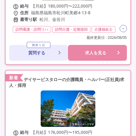
給与
【月給】180,000円〜222,000円
住所
福島県福島市松川町美郷4-13-8
最寄り駅
松川、金谷川
訪問看護・訪問リハ
訪問介護・定期巡回
介護福祉士
実務者研修(ヘルパー1級)
初任者研修(ヘルパー2級)
最終更新日 : 2026/08/05
夜勤専従
残業月20時間以内
残業ほぼなし
常勤
簡単１分
質問する
求人を見る
社会保険完備
交通費支給
学歴不問
未経験歓迎
定年60歳以上
車通勤可
研修制度あり
新着
デイサービスタローの介護職員・ヘルパー(正社員)求
人・採用
給与
【月給】176,000円〜195,000円