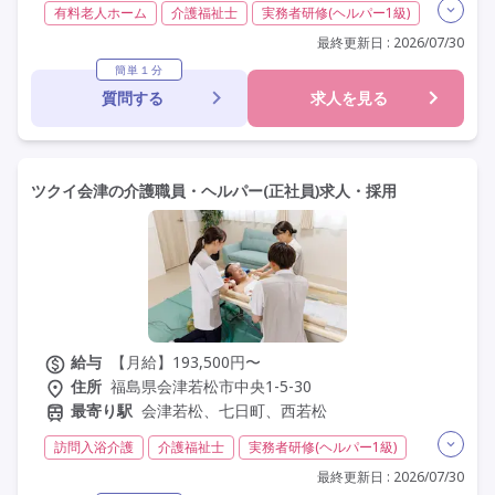
有料老人ホーム
介護福祉士
実務者研修(ヘルパー1級)
初任者研修(ヘルパー2級)
社会福祉士
その他
非常勤
最終更新日 : 2026/07/30
学歴不問
定年60歳以上
定年65歳以上
車通勤可
簡単１分
質問する
求人を見る
ツクイ会津の介護職員・ヘルパー(正社員)求人・採用
給与
【月給】193,500円〜
住所
福島県会津若松市中央1-5-30
最寄り駅
会津若松、七日町、西若松
訪問入浴介護
介護福祉士
実務者研修(ヘルパー1級)
初任者研修(ヘルパー2級)
無資格
日勤のみ
夜勤なし
最終更新日 : 2026/07/30