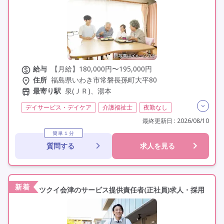
給与
【月給】180,000円〜195,000円
住所
福島県いわき市常磐長孫町大平80
最寄り駅
泉(ＪＲ)、湯本
デイサービス・デイケア
介護福祉士
夜勤なし
残業月20時間以内
残業ほぼなし
常勤
最終更新日 : 2026/08/10
社会保険完備
交通費支給
学歴不問
定年60歳以上
簡単１分
質問する
求人を見る
車通勤可
資格取得支援
研修制度あり
新着
ツクイ会津のサービス提供責任者(正社員)求人・採用