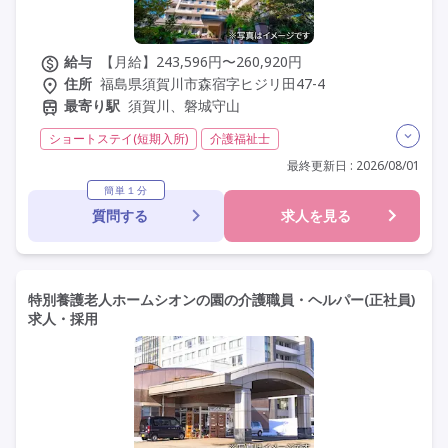
給与
【月給】243,596円〜260,920円
住所
福島県須賀川市森宿字ヒジリ田47-4
最寄り駅
須賀川、磐城守山
ショートステイ(短期入所)
介護福祉士
実務者研修(ヘルパー1級)
初任者研修(ヘルパー2級)
最終更新日 : 2026/08/01
夜勤専従
常勤
非常勤
社会保険完備
交通費支給
簡単１分
質問する
求人を見る
学歴不問
定年60歳以上
定年65歳以上
車通勤可
資格取得支援
研修制度あり
特別養護老人ホームシオンの園の介護職員・ヘルパー(正社員)
求人・採用