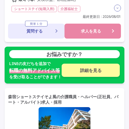
ショートステイ(短期入所)
介護福祉士
実務者研修(ヘルパー1級)
初任者研修(ヘルパー2級)
最終更新日 : 2026/08/01
無資格
夜勤専従
常勤
非常勤
社会保険完備
簡単１分
質問する
求人を見る
交通費支給
学歴不問
未経験歓迎
定年60歳以上
定年65歳以上
車通勤可
資格取得支援
研修制度あり
お悩みですか？
LINE
の友だちを追加で
転職の無料アドバイス等
詳細を見る
を受け取ることができます！
森宿ショートステイそよ風の介護職員・ヘルパー(正社員、パ
ート・アルバイト)求人・採用