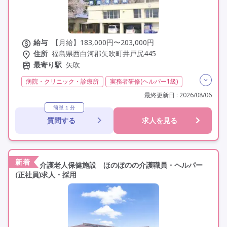
給与
【月給】183,000円〜203,000円
住所
福島県西白河郡矢吹町井戸尻445
最寄り駅
矢吹
病院・クリニック・診療所
実務者研修(ヘルパー1級)
初任者研修(ヘルパー2級)
無資格
夜勤なし
最終更新日 : 2026/08/06
残業月20時間以内
残業ほぼなし
常勤
簡単１分
質問する
求人を見る
社会保険完備
交通費支給
学歴不問
未経験歓迎
定年60歳以上
車通勤可
新着
介護老人保健施設 ほのぼのの介護職員・ヘルパー
(正社員)求人・採用