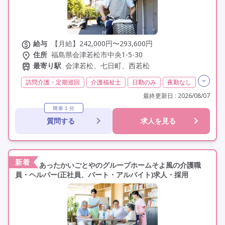
給与
【月給】242,000円〜293,600円
住所
福島県会津若松市中央1-5-30
最寄り駅
会津若松、七日町、西若松
訪問介護・定期巡回
介護福祉士
日勤のみ
夜勤なし
残業月20時間以内
常勤
社会保険完備
交通費支給
最終更新日 : 2026/08/07
年間休日110日以上
学歴不問
定年60歳以上
簡単１分
質問する
求人を見る
定年65歳以上
車通勤可
資格取得支援
研修制度あり
新着
あったかいごとやのグループホームそよ風の介護職
員・ヘルパー(正社員、パート・アルバイト)求人・採用