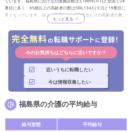
ています。福島県における介護施設数は3,166件(※1)と全国で24
番目に多く、65歳以上の高齢者の数は586,134人(※2)と19番目に
多くなっています。以上の数字から、1施設当たりの高齢者の数を
もっと見る
計算すると約185人となるのですが、この数字は全国平均が175人
ということを考えると、施設に対して高齢者の数が多い都道府県
だといえます。また、福島県はリフレッシュ休暇や週休二日の求
人が豊富で介護職の方が自分に合ったピッタリの働き方ができる
ので転職したい人は必見です。
今のお気持ちはどちらに近いですか？
※1 2023年9月時点 出典：JMAP「地域別統計」
https://jmap.jp/cities/search/ ※2 2022年10月1日時点 出典：e-Stat
近いうちに転職したい
https://www.e-stat.go.jp/
今は情報収集したい
福島県の介護の平均給与
給与形態
平均給与