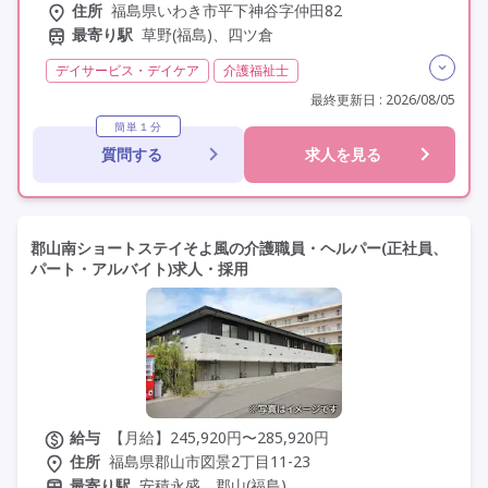
住所
福島県いわき市平下神谷字仲田82
最寄り駅
草野(福島)、四ツ倉
デイサービス・デイケア
介護福祉士
実務者研修(ヘルパー1級)
初任者研修(ヘルパー2級)
最終更新日 : 2026/08/05
残業月20時間以内
常勤
社会保険完備
交通費支給
簡単１分
質問する
求人を見る
年間休日110日以上
学歴不問
未経験歓迎
定年60歳以上
車通勤可
駅近
郡山南ショートステイそよ風の介護職員・ヘルパー(正社員、
パート・アルバイト)求人・採用
給与
【月給】245,920円〜285,920円
住所
福島県郡山市図景2丁目11-23
最寄り駅
安積永盛、郡山(福島)