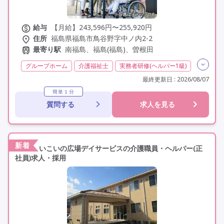
給与
【月給】243,596円〜255,920円
住所
福島県福島市鳥谷野字中ノ内2-2
最寄り駅
南福島、福島(福島)、曽根田
グループホーム
介護福祉士
実務者研修(ヘルパー1級)
初任者研修(ヘルパー2級)
無資格
夜勤専従
最終更新日 : 2026/08/07
残業月20時間以内
常勤
非常勤
社会保険完備
簡単１分
質問する
求人を見る
交通費支給
学歴不問
未経験歓迎
定年60歳以上
定年65歳以上
車通勤可
資格取得支援
新着
いこいの広場デイサービスの介護職員・ヘルパー(正
社員)求人・採用