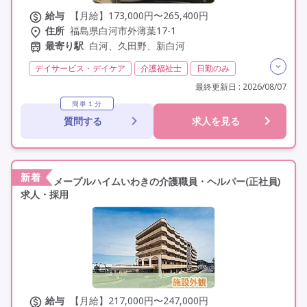
給与
【月給】173,000円〜265,400円
住所
福島県白河市外薄葉17-1
最寄り駅
白河、久田野、新白河
デイサービス・デイケア
介護福祉士
日勤のみ
夜勤なし
残業月20時間以内
残業ほぼなし
常勤
最終更新日 : 2026/08/07
社会保険完備
交通費支給
年間休日110日以上
簡単１分
質問する
求人を見る
学歴不問
定年60歳以上
定年65歳以上
車通勤可
新着
メープルハイムいわきの介護職員・ヘルパー(正社員)
求人・採用
給与
【月給】217,000円〜247,000円