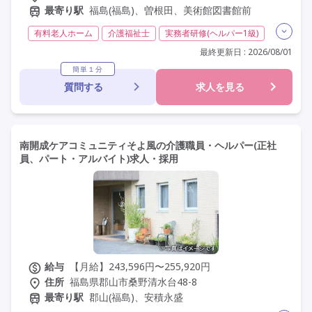
最寄り駅
福島(福島)、曽根田、美術館図書館前
有料老人ホーム
介護福祉士
実務者研修(ヘルパー1級)
初任者研修(ヘルパー2級)
夜勤専従
残業月20時間以内
最終更新日 : 2026/08/01
常勤
社会保険完備
交通費支給
年間休日110日以上
簡単１分
質問する
求人を見る
学歴不問
定年60歳以上
定年65歳以上
車通勤可
南開成ケアコミュニティそよ風の介護職員・ヘルパー(正社
員、パート・アルバイト)求人・採用
給与
【月給】243,596円〜255,920円
住所
福島県郡山市桑野清水台48-8
最寄り駅
郡山(福島)、安積永盛