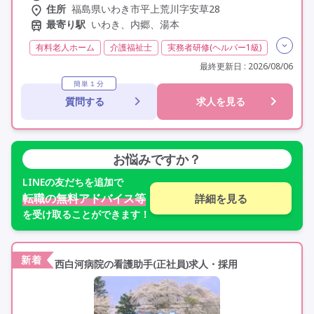
住所
福島県いわき市平上荒川字安草28
最寄り駅
いわき、内郷、湯本
有料老人ホーム
介護福祉士
実務者研修(ヘルパー1級)
初任者研修(ヘルパー2級)
夜勤専従
残業月20時間以内
最終更新日 : 2026/08/06
残業ほぼなし
常勤
社会保険完備
交通費支給
簡単１分
質問する
求人を見る
年間休日110日以上
学歴不問
未経験歓迎
定年60歳以上
定年65歳以上
車通勤可
お悩みですか？
LINE
の友だちを追加で
転職の無料アドバイス等
詳細を見る
を受け取ることができます！
新着
西白河病院の看護助手(正社員)求人・採用