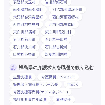
安達郡大玉村
岩瀬郡鏡石町
南会津郡南会津町
河沼郡会津坂下町
大沼郡会津美里町
西白河郡西郷村
西白河郡中島村
西白河郡矢吹町
東白川郡塙町
東白川郡鮫川村
石川郡石川町
石川郡平田村
石川郡浅川町
石川郡古殿町
田村郡小野町
双葉郡川内村
福島県の介護求人を職種で絞り込む
生活支援員
介護職員・ヘルパー
管理者・施設長・ホーム長
世話人
介護支援専門員(ケアマネジャー)
福祉用具専門相談員
看護助手