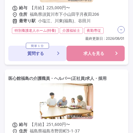
給与
【月給】225,000円〜
住所
福島県須賀川市下小山田字月夜田206
最寄り駅
小塩江、川東(福島)、谷田川
特別養護老人ホーム(特養)
介護福祉士
夜勤専従
残業月20時間以内
残業ほぼなし
常勤
社会保険完備
最終更新日 : 2026/08/01
交通費支給
学歴不問
定年60歳以上
定年65歳以上
簡単１分
質問する
求人を見る
車通勤可
医心館福島の介護職員・ヘルパー(正社員)求人・採用
給与
【月給】251,600円〜
住所
福島県福島市野田町5-1-37