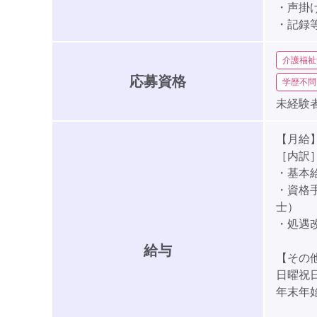
・声掛
・記録
介護福祉
応募資格
学歴不問
未経験者
【月給】1
［内訳
・基本給:
・資格手
士）
・処遇改
給与
【その
日曜祝日
年末年始