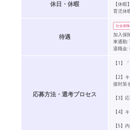
休日・休暇
【休暇
育児休
社会保険
加入保険
待遇
車通勤:
退職金:
【1】
【2】
接対策
応募方法・選考プロセス
【3】
【4】
【5】