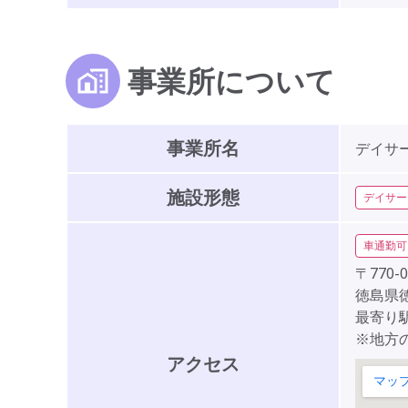
事業所について
事業所名
デイサ
施設形態
デイサー
車通勤可
〒770-0
徳島県徳
最寄り駅
※地方
アクセス