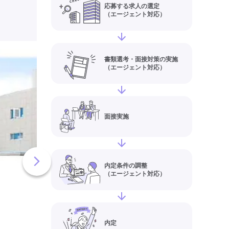
応募する求人の選定
（エージェント対応）
老人保健施設平成苑
書類選考・面接対策の実施
（エージェント対応）
徳島市)の介護職員
ー(正社員)求人情報
給与
【月給】185,00
260,000円
面接実施
住所
徳島県徳島市南末
70
最寄り駅
阿波富田、
軒屋
内定条件の調整
（エージェント対応）
介護老人保健施設(老健)
介護
実務者研修(ヘルパー1級)
初任者研修(ヘルパー2級)
夜
残業月20時間以内
残業ほぼ
内定