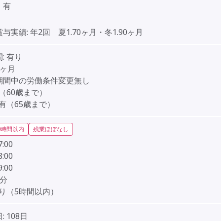
】有
賞与実績:
年2回 夏1.70ヶ月・冬1.90ヶ月
:
有り
3ヶ月
期間中の労働条件変更無し
（60歳まで）
有（65歳まで）
0時間以内
残業ほぼなし
7:00
8:00
9:00
0分
り（5時間以内）
:
108日