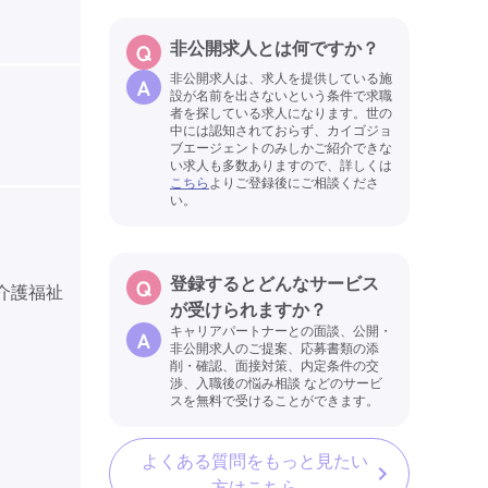
非公開求人とは何ですか？
非公開求人は、求人を提供している施
設が名前を出さないという条件で求職
者を探している求人になります。世の
中には認知されておらず、カイゴジョ
ブエージェントのみしかご紹介できな
い求人も多数ありますので、詳しくは
こちら
よりご登録後にご相談くださ
い。
登録するとどんなサービス
（介護福祉
が受けられますか？
キャリアパートナーとの面談、公開・
非公開求人のご提案、応募書類の添
削・確認、面接対策、内定条件の交
渉、入職後の悩み相談 などのサービ
スを無料で受けることができます。
よくある質問をもっと見たい
方はこちら