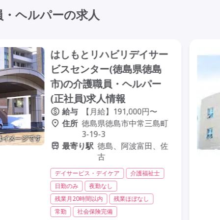
員・ヘルパーの求人
はしもとリハビリデイサー
ビスセンター(徳島県徳島
市)の介護職員・ヘルパー
(正社員)求人情報
給与
【月給】191,000円〜
住所
徳島県徳島市中常三島町
3-19-3
最寄り駅
徳島、阿波富田、佐
古
デイサービス・デイケア
介護福祉士
日勤のみ
夜勤なし
残業月20時間以内
残業ほぼなし
常勤
社会保険完備