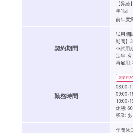
【昇給
年1回
前年度
試用期間
期間】
契約期間
※試用
定年:
有
再雇用:
残業月2
08:00-1
09:00-1
勤務時間
10:00-1
休憩:
6
残業:
あ
年間休日