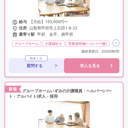
給与
【月給】193,000円〜
住所
山梨県甲府市上石田1-8-23
最寄り駅
甲府、金手、南甲府
グループホーム
介護福祉士
実務者研修(ヘルパー1級)
初任者研修(ヘルパー2級)
無資格
夜勤専従
最終更新日 : 2026/08/05
残業月20時間以内
残業ほぼなし
常勤
非常勤
簡単１分
質問する
求人を見る
社会保険完備
交通費支給
学歴不問
未経験歓迎
定年なし
車通勤可
新着
グループホームいずみの介護職員・ヘルパー(パー
ト・アルバイト)求人・採用