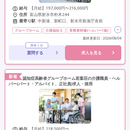
給与
【月給】197,000円〜216,000円
住所
富山県射水市朴木244
最寄り駅
中新湊、新町口、射水市新湊庁舎前
グループホーム
介護福祉士
実務者研修(ヘルパー1級)
初任者研修(ヘルパー2級)
無資格
夜勤専従
最終更新日 : 2026/08/04
残業月20時間以内
残業ほぼなし
常勤
非常勤
簡単１分
質問する
求人を見る
社会保険完備
交通費支給
学歴不問
未経験歓迎
Wワーク
定年60歳以上
車通勤可
新着
認知症高齢者グループホーム若葉荘の介護職員・ヘル
パー(パート・アルバイト、正社員)求人・採用
給与
【月給】218,500円〜