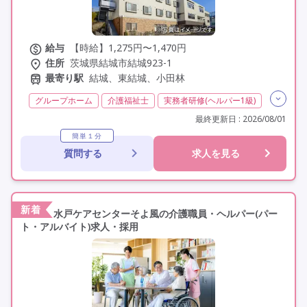
給与
【時給】1,275円〜1,470円
住所
茨城県結城市結城923-1
最寄り駅
結城、東結城、小田林
グループホーム
介護福祉士
実務者研修(ヘルパー1級)
初任者研修(ヘルパー2級)
非常勤
学歴不問
最終更新日 : 2026/08/01
未経験歓迎
定年60歳以上
定年65歳以上
車通勤可
簡単１分
質問する
求人を見る
新着
水戸ケアセンターそよ風の介護職員・ヘルパー(パー
ト・アルバイト)求人・採用