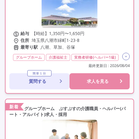
給与
【時給】1,350円〜1,650円
住所
埼玉県八潮市緑町1-23-8
最寄り駅
八潮、草加、谷塚
グループホーム
介護福祉士
実務者研修(ヘルパー1級)
初任者研修(ヘルパー2級)
無資格
その他
非常勤
最終更新日 : 2026/08/04
学歴不問
定年60歳以上
車通勤可
簡単１分
質問する
求人を見る
新着
グループホーム ぷすぷすの介護職員・ヘルパー(パ
ート・アルバイト)求人・採用