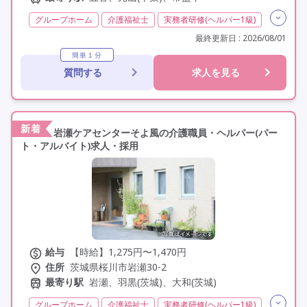
グループホーム
介護福祉士
実務者研修(ヘルパー1級)
初任者研修(ヘルパー2級)
夜勤専従
残業月20時間以内
最終更新日 : 2026/08/01
残業ほぼなし
常勤
非常勤
社会保険完備
簡単１分
質問する
求人を見る
交通費支給
学歴不問
定年60歳以上
定年65歳以上
車通勤可
駅近
資格取得支援
研修制度あり
新着
岩瀬ケアセンターそよ風の介護職員・ヘルパー(パー
ト・アルバイト)求人・採用
給与
【時給】1,275円〜1,470円
住所
茨城県桜川市岩瀬30-2
最寄り駅
岩瀬、羽黒(茨城)、大和(茨城)
グループホーム
介護福祉士
実務者研修(ヘルパー1級)