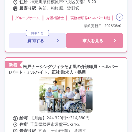
住所
神奈川県相模原市中央区矢部1-5-20
最寄り駅
矢部、相模原、淵野辺
グループホーム
介護福祉士
実務者研修(ヘルパー1級)
初任者研修(ヘルパー2級)
無資格
夜勤専従
最終更新日 : 2026/08/01
残業月20時間以内
残業ほぼなし
常勤
非常勤
簡単１分
質問する
求人を見る
社会保険完備
交通費支給
学歴不問
未経験歓迎
定年60歳以上
定年65歳以上
車通勤可
資格取得支援
研修制度あり
新着
松戸ナーシングヴィラそよ風の介護職員・ヘルパー
(パート・アルバイト、正社員)求人・採用
給与
【月給】244,320円〜314,880円
住所
千葉県松戸市常盤平5-24-2
最寄り駅
五香、元山(千葉)、常盤平