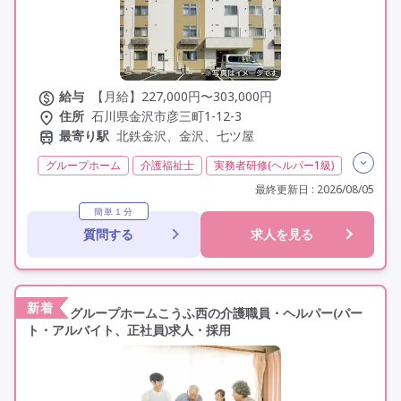
給与
【月給】227,000円〜303,000円
住所
石川県金沢市彦三町1-12-3
最寄り駅
北鉄金沢、金沢、七ツ屋
グループホーム
介護福祉士
実務者研修(ヘルパー1級)
初任者研修(ヘルパー2級)
認知症介護実践者研修
最終更新日 : 2026/08/05
夜勤専従
残業月20時間以内
残業ほぼなし
常勤
簡単１分
質問する
求人を見る
非常勤
社会保険完備
交通費支給
学歴不問
定年60歳以上
定年65歳以上
車通勤可
新着
グループホームこうふ西の介護職員・ヘルパー(パー
ト・アルバイト、正社員)求人・採用