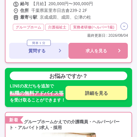
給与
【月給】200,000円〜300,000円
住所
千葉県富里市日吉倉239-2 2F
最寄り駅
京成成田、成田、公津の杜
グループホーム
介護福祉士
実務者研修(ヘルパー1級)
初任者研修(ヘルパー2級)
その他
夜勤専従
常勤
最終更新日 : 2026/08/04
非常勤
オープニングスタッフ
オープン3年以内
簡単１分
質問する
求人を見る
社会保険完備
交通費支給
年間休日110日以上
学歴不問
お悩みですか？
LINE
の友だちを追加で
転職の無料アドバイス等
詳細を見る
を受け取ることができます！
新着
グループホームかえでの介護職員・ヘルパー(パー
ト・アルバイト)求人・採用