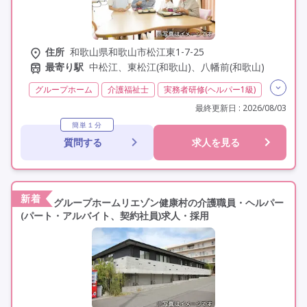
住所
和歌山県和歌山市松江東1-7-25
最寄り駅
中松江、東松江(和歌山)、八幡前(和歌山)
グループホーム
介護福祉士
実務者研修(ヘルパー1級)
初任者研修(ヘルパー2級)
非常勤
学歴不問
最終更新日 : 2026/08/03
定年60歳以上
車通勤可
駅近
簡単１分
質問する
求人を見る
新着
グループホームリエゾン健康村の介護職員・ヘルパー
(パート・アルバイト、契約社員)求人・採用