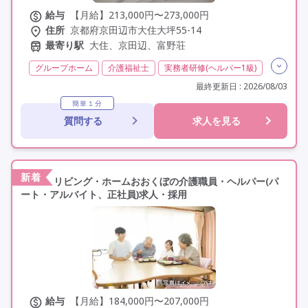
給与
【月給】213,000円〜273,000円
住所
京都府京田辺市大住大坪55-14
最寄り駅
大住、京田辺、富野荘
グループホーム
介護福祉士
実務者研修(ヘルパー1級)
初任者研修(ヘルパー2級)
残業月20時間以内
最終更新日 : 2026/08/03
残業ほぼなし
常勤
非常勤
社会保険完備
簡単１分
質問する
求人を見る
交通費支給
学歴不問
定年60歳以上
車通勤可
駅近
研修制度あり
新着
リビング・ホームおおくぼの介護職員・ヘルパー(パ
ート・アルバイト、正社員)求人・採用
給与
【月給】184,000円〜207,000円