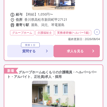
給与
【時給】1,050円〜
住所
香川県高松市新田町甲27121
最寄り駅
屋島、潟元、琴電屋島
グループホーム
介護福祉士
実務者研修(ヘルパー1級)
初任者研修(ヘルパー2級)
非常勤
学歴不問
最終更新日 : 2026/08/04
定年60歳以上
車通勤可
簡単１分
質問する
求人を見る
新着
グループホームぬくもりの介護職員・ヘルパー(パー
ト・アルバイト、正社員)求人・採用