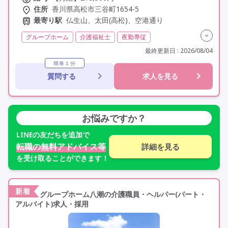
住所
香川県高松市三谷町1654-5
最寄り駅
仏生山、太田(高松)、空港通り
グループホーム
介護福祉士
夜勤専従
残業月20時間以内
残業ほぼなし
常勤
非常勤
最終更新日 : 2026/08/04
社会保険完備
交通費支給
年間休日110日以上
簡単１分
質問する
求人を見る
学歴不問
定年60歳以上
車通勤可
お悩みですか？
LINE
の友だちを追加で
転職の無料アドバイス等
詳細を見る
を受け取ることができます！
新着
グループホーム八潮の介護職員・ヘルパー(パート・
アルバイト)求人・採用