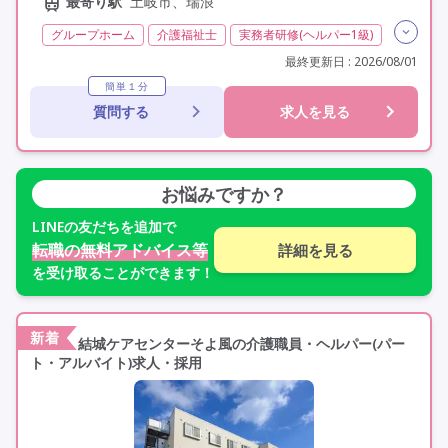
最寄り駅
土岐市、瑞浪
グループホーム
介護福祉士
実務者研修(ヘルパー1級)
初任者研修(ヘルパー2級)
無資格
非常勤
学歴不問
最終更新日 : 2026/08/01
定年60歳以上
定年65歳以上
車通勤可
簡単１分
質問する
求人を見る
お悩みですか？
LINE
の友だちを追加で
転職の無料アドバイス等
詳細を見る
を受け取ることができます！
新着
結城ケアセンターそよ風の介護職員・ヘルパー(パー
ト・アルバイト)求人・採用