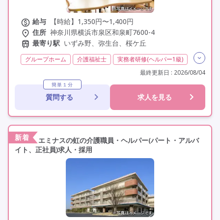
給与
【時給】1,350円〜1,400円
住所
神奈川県横浜市泉区和泉町7600-4
最寄り駅
いずみ野、弥生台、桜ケ丘
グループホーム
介護福祉士
実務者研修(ヘルパー1級)
初任者研修(ヘルパー2級)
非常勤
学歴不問
最終更新日 : 2026/08/04
定年60歳以上
簡単１分
質問する
求人を見る
新着
エミナスの虹の介護職員・ヘルパー(パート・アルバ
イト、正社員)求人・採用