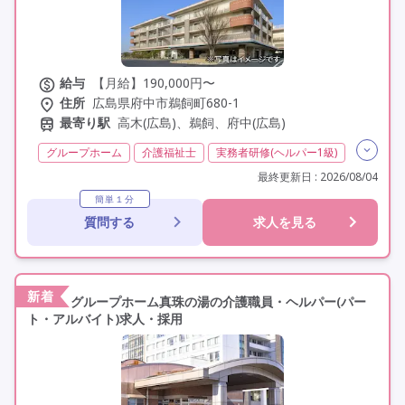
給与
【月給】190,000円〜
住所
広島県府中市鵜飼町680-1
最寄り駅
高木(広島)、鵜飼、府中(広島)
グループホーム
介護福祉士
実務者研修(ヘルパー1級)
初任者研修(ヘルパー2級)
無資格
残業月20時間以内
最終更新日 : 2026/08/04
残業ほぼなし
常勤
非常勤
社会保険完備
簡単１分
質問する
求人を見る
交通費支給
学歴不問
未経験歓迎
定年60歳以上
車通勤可
駅近
新着
グループホーム真珠の湯の介護職員・ヘルパー(パー
ト・アルバイト)求人・採用