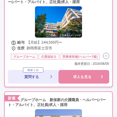
ー(パート・アルバイト、正社員)求人・採用
給与
【月給】244,500円〜
住所
静岡県富士宮市
グループホーム
介護福祉士
実務者研修(ヘルパー1級)
初任者研修(ヘルパー2級)
無資格
夜勤専従
最終更新日 : 2026/08/05
残業月20時間以内
常勤
非常勤
社会保険完備
簡単１分
質問する
求人を見る
交通費支給
年間休日110日以上
学歴不問
未経験歓迎
定年60歳以上
車通勤可
新着
グループホーム 新保家の介護職員・ヘルパー(パー
ト・アルバイト、正社員)求人・採用