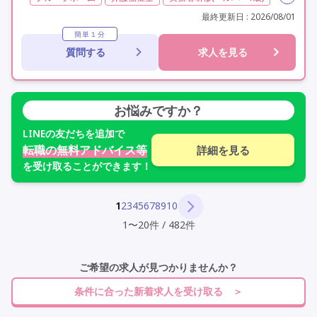
初任者研修(ヘルパー2級)
非常勤
学歴不問
最終更新日 : 2026/08/01
未経験歓迎
定年60歳以上
定年65歳以上
車通勤可
簡単１分
質問する
求人を見る
駅近
お悩みですか？
LINE
の友だちを追加で
転職の無料アドバイス等
詳細を見る
を受け取ることができます！
1
2
3
4
5
6
7
8
9
10
1
〜
20
件
/
482
件
ご希望の求人が見つかりませんか？
条件に合った新着求人を受け取る ＞