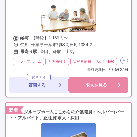
給与
【時給】1,160円〜
住所
千葉県千葉市緑区高田町1084-2
最寄り駅
誉田、鎌取、土気
グループホーム
介護福祉士
実務者研修(ヘルパー1級)
初任者研修(ヘルパー2級)
無資格
非常勤
学歴不問
最終更新日 : 2026/08/04
未経験歓迎
車通勤可
簡単１分
質問する
求人を見る
新着
グループホームここからの介護職員・ヘルパー(パー
ト・アルバイト、正社員)求人・採用