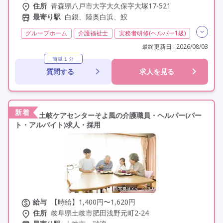
住所
青森県八戸市大字大久保字大塚17-521
最寄り駅
白銀、陸奥白浜、鮫
グループホーム
介護福祉士
実務者研修(ヘルパー1級)
初任者研修(ヘルパー2級)
夜勤専従
残業月20時間以内
最終更新日 : 2026/08/03
残業ほぼなし
常勤
非常勤
社会保険完備
簡単１分
質問する
求人を見る
交通費支給
学歴不問
未経験歓迎
定年60歳以上
定年65歳以上
車通勤可
新着
土岐ケアセンターそよ風の介護職員・ヘルパー(パー
ト・アルバイト)求人・採用
給与
【時給】1,400円〜1,620円
住所
岐阜県土岐市肥田浅野元町2-24