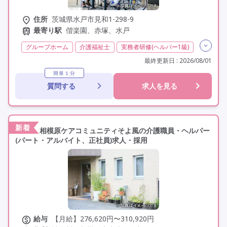
住所
茨城県水戸市見和1-298-9
最寄り駅
偕楽園、赤塚、水戸
グループホーム
介護福祉士
実務者研修(ヘルパー1級)
初任者研修(ヘルパー2級)
非常勤
学歴不問
最終更新日 : 2026/08/01
未経験歓迎
定年60歳以上
定年65歳以上
車通勤可
簡単１分
質問する
求人を見る
新着
相模原ケアコミュニティそよ風の介護職員・ヘルパー
(パート・アルバイト、正社員)求人・採用
給与
【月給】276,620円〜310,920円