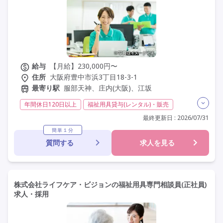
給与
【月給】230,000円〜
住所
大阪府豊中市浜3丁目18-3-1
最寄り駅
服部天神、庄内(大阪)、江坂
年間休日120日以上
福祉用具貸与(レンタル)・販売
その他
日勤のみ
夜勤なし
常勤
社会保険完備
最終更新日 : 2026/07/31
年間休日110日以上
学歴不問
簡単１分
質問する
求人を見る
株式会社ライフケア・ビジョンの福祉用具専門相談員(正社員)
求人・採用