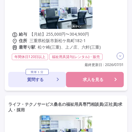
給与
【月給】255,000円〜304,900円
住所
三重県松阪市新松ケ島町182-1
最寄り駅
松ケ崎(三重)、上ノ庄、六軒(三重)
年間休日120日以上
福祉用具貸与(レンタル)・販売
介護福祉士
実務者研修(ヘルパー1級)
最終更新日 : 2026/07/31
初任者研修(ヘルパー2級)
日勤のみ
夜勤なし
簡単１分
質問する
求人を見る
残業月20時間以内
常勤
社会保険完備
交通費支給
託児所・保育支援あり
年間休日110日以上
学歴不問
定年60歳以上
車通勤可
駅近
ライフ・テクノサービス桑名の福祉用具専門相談員(正社員)求
人・採用