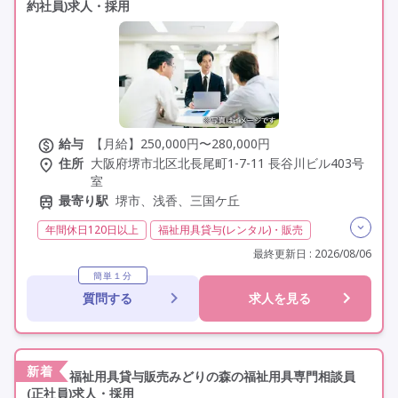
約社員)求人・採用
給与
【月給】250,000円〜280,000円
住所
大阪府堺市北区北長尾町1-7-11 長谷川ビル403号
室
最寄り駅
堺市、浅香、三国ケ丘
年間休日120日以上
福祉用具貸与(レンタル)・販売
介護福祉士
福祉用具専門相談員
日勤のみ
夜勤なし
最終更新日 : 2026/08/06
常勤
社会保険完備
交通費支給
年間休日110日以上
簡単１分
質問する
求人を見る
学歴不問
定年60歳以上
定年65歳以上
車通勤可
駅近
研修制度あり
新着
福祉用具貸与販売みどりの森の福祉用具専門相談員
(正社員)求人・採用