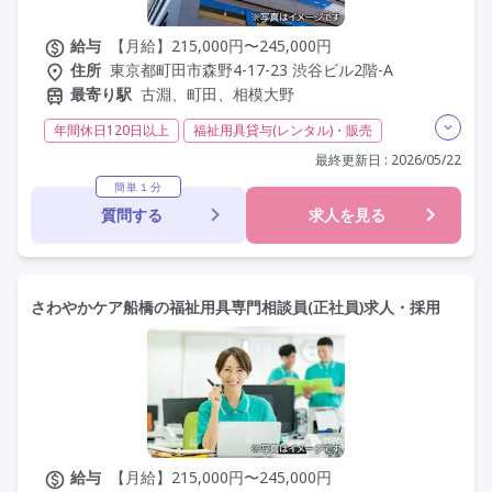
給与
【月給】215,000円〜245,000円
住所
東京都町田市森野4-17-23 渋谷ビル2階-A
最寄り駅
古淵、町田、相模大野
年間休日120日以上
福祉用具貸与(レンタル)・販売
介護福祉士
福祉用具専門相談員
日勤のみ
夜勤なし
最終更新日 : 2026/05/22
常勤
社会保険完備
交通費支給
年間休日110日以上
簡単１分
質問する
求人を見る
学歴不問
定年60歳以上
定年65歳以上
資格取得支援
研修制度あり
さわやかケア船橋の福祉用具専門相談員(正社員)求人・採用
給与
【月給】215,000円〜245,000円