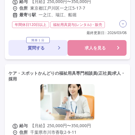
給与
【月給】250,000円〜350,000円
住所
東京都江戸川区一之江5-17-7
最寄り駅
一之江、瑞江、船堀
年間休日120日以上
福祉用具貸与(レンタル)・販売
介護福祉士
福祉用具専門相談員
日勤のみ
夜勤なし
最終更新日 : 2026/03/08
残業月20時間以内
常勤
社会保険完備
交通費支給
簡単１分
質問する
求人を見る
年間休日110日以上
学歴不問
定年60歳以上
定年65歳以上
車通勤可
ケア・スポットかんどりの福祉用具専門相談員(正社員)求人・
採用
給与
【月給】250,000円〜350,000円
住所
千葉県市川市香取2-9-11