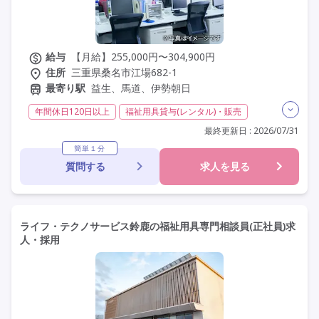
給与
【月給】255,000円〜304,900円
住所
三重県桑名市江場682-1
最寄り駅
益生、馬道、伊勢朝日
年間休日120日以上
福祉用具貸与(レンタル)・販売
介護福祉士
実務者研修(ヘルパー1級)
最終更新日 : 2026/07/31
初任者研修(ヘルパー2級)
日勤のみ
夜勤なし
簡単１分
質問する
求人を見る
残業月20時間以内
常勤
社会保険完備
交通費支給
託児所・保育支援あり
年間休日110日以上
学歴不問
定年60歳以上
車通勤可
ライフ・テクノサービス鈴鹿の福祉用具専門相談員(正社員)求
人・採用