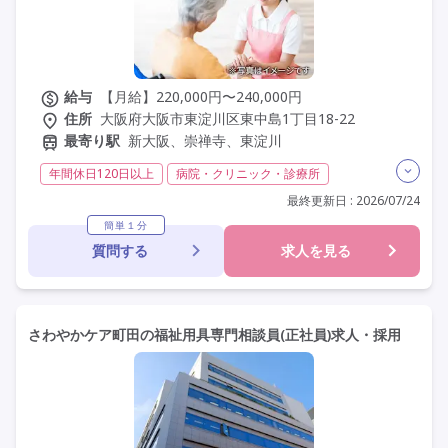
給与
【月給】220,000円〜240,000円
住所
大阪府大阪市東淀川区東中島1丁目18-22
最寄り駅
新大阪、崇禅寺、東淀川
年間休日120日以上
病院・クリニック・診療所
その他（介護）
福祉用具専門相談員
日勤のみ
最終更新日 : 2026/07/24
夜勤なし
常勤
社会保険完備
年間休日110日以上
簡単１分
質問する
求人を見る
学歴不問
未経験歓迎
定年60歳以上
定年65歳以上
車通勤可
駅近
さわやかケア町田の福祉用具専門相談員(正社員)求人・採用