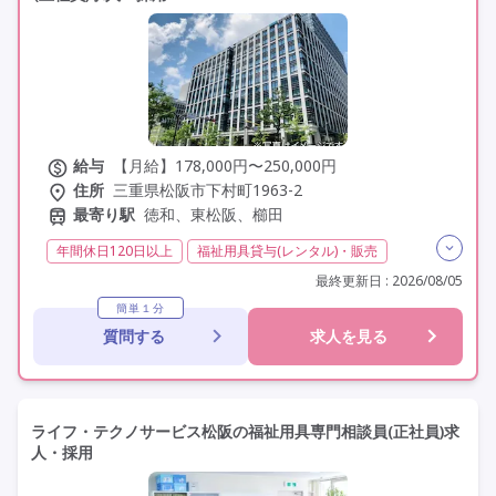
給与
【月給】178,000円〜250,000円
住所
三重県松阪市下村町1963-2
最寄り駅
徳和、東松阪、櫛田
年間休日120日以上
福祉用具貸与(レンタル)・販売
福祉用具専門相談員
日勤のみ
夜勤なし
最終更新日 : 2026/08/05
残業月20時間以内
残業ほぼなし
常勤
簡単１分
質問する
求人を見る
社会保険完備
交通費支給
託児所・保育支援あり
年間休日110日以上
学歴不問
定年60歳以上
車通勤可
ライフ・テクノサービス松阪の福祉用具専門相談員(正社員)求
人・採用