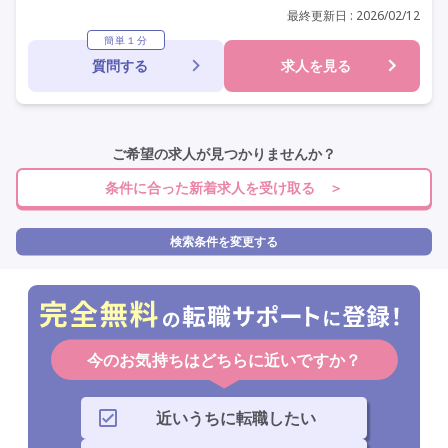
介護福祉士
日勤のみ
夜勤なし
残業月20時間以内
最終更新日 : 2026/02/12
常勤
社会保険完備
交通費支給
年間休日110日以上
簡単１分
質問する
求人を見る
学歴不問
定年60歳以上
定年65歳以上
車通勤可
駅近
ご希望の求人が見つかりませんか？
条件に合った新着求人を受け取る ＞
検索条件を変更する
今のお気持ちはどちらに近いですか？
近いうちに転職したい