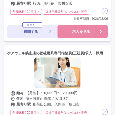
最寄り駅
行徳、南行徳、市川塩浜
年間休日120日以上
福祉用具貸与(レンタル)・販売
福祉用具専門相談員
日勤のみ
夜勤なし
最終更新日 : 2026/03/06
残業月20時間以内
常勤
社会保険完備
交通費支給
簡単１分
質問する
求人を見る
年間休日110日以上
学歴不問
定年60歳以上
定年65歳以上
車通勤可
駅近
ケアウェル狭山店の福祉用具専門相談員(正社員)求人・採用
給与
【月給】210,000円〜320,000円
住所
埼玉県狭山市鵜ノ木13-37
最寄り駅
稲荷山公園、入間市、狭山市
年間休日120日以上
福祉用具貸与(レンタル)・販売