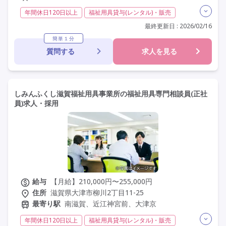
年間休日120日以上
福祉用具貸与(レンタル)・販売
介護福祉士
社会福祉士
福祉用具専門相談員
その他
最終更新日 : 2026/02/16
夜勤なし
残業月20時間以内
常勤
社会保険完備
簡単１分
質問する
求人を見る
交通費支給
年間休日110日以上
学歴不問
未経験歓迎
車通勤可
しみんふくし滋賀福祉用具事業所の福祉用具専門相談員(正社
員)求人・採用
給与
【月給】210,000円〜255,000円
住所
滋賀県大津市柳川2丁目11-25
最寄り駅
南滋賀、近江神宮前、大津京
年間休日120日以上
福祉用具貸与(レンタル)・販売