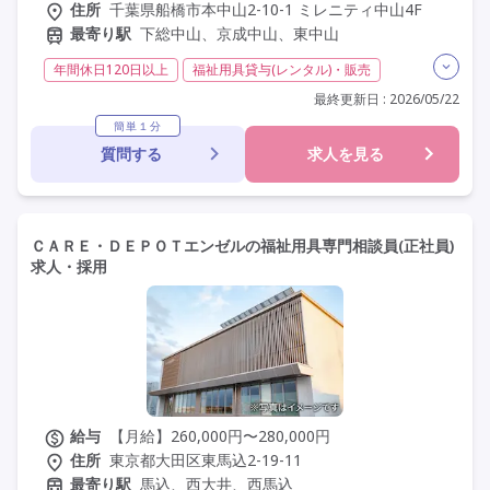
住所
千葉県船橋市本中山2-10-1 ミレニティ中山4F
最寄り駅
下総中山、京成中山、東中山
年間休日120日以上
福祉用具貸与(レンタル)・販売
介護福祉士
福祉用具専門相談員
日勤のみ
夜勤なし
最終更新日 : 2026/05/22
常勤
社会保険完備
交通費支給
年間休日110日以上
簡単１分
質問する
求人を見る
学歴不問
定年60歳以上
定年65歳以上
駅近
資格取得支援
研修制度あり
ＣＡＲＥ・ＤＥＰＯＴエンゼルの福祉用具専門相談員(正社員)
求人・採用
給与
【月給】260,000円〜280,000円
住所
東京都大田区東馬込2-19-11
最寄り駅
馬込、西大井、西馬込