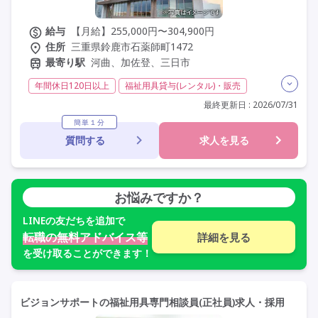
給与
【月給】255,000円〜304,900円
住所
三重県鈴鹿市石薬師町1472
最寄り駅
河曲、加佐登、三日市
年間休日120日以上
福祉用具貸与(レンタル)・販売
介護福祉士
実務者研修(ヘルパー1級)
最終更新日 : 2026/07/31
初任者研修(ヘルパー2級)
日勤のみ
夜勤なし
簡単１分
質問する
求人を見る
残業月20時間以内
常勤
社会保険完備
交通費支給
託児所・保育支援あり
年間休日110日以上
学歴不問
定年60歳以上
車通勤可
お悩みですか？
LINE
の友だちを追加で
転職の無料アドバイス等
詳細を見る
を受け取ることができます！
ビジョンサポートの福祉用具専門相談員(正社員)求人・採用