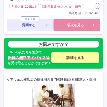
年間休日120日以上
福祉用具貸与(レンタル)・販売
福祉用具専門相談員
日勤のみ
夜勤なし
常勤
最終更新日 : 2026/04/16
社会保険完備
交通費支給
年間休日110日以上
簡単１分
質問する
求人を見る
学歴不問
未経験歓迎
定年60歳以上
定年65歳以上
駅近
お悩みですか？
LINE
の友だちを追加で
転職の無料アドバイス等
詳細を見る
を受け取ることができます！
ケアウェル横浜店の福祉用具専門相談員(正社員)求人・採用