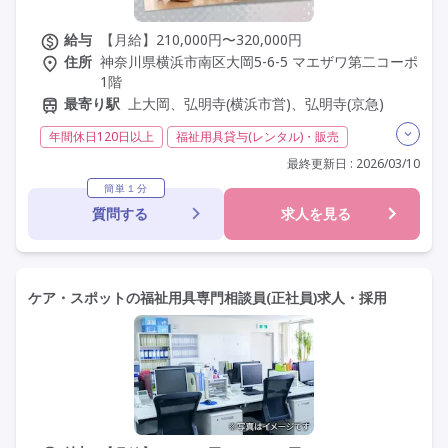
給与
【月給】210,000円〜320,000円
住所
神奈川県横浜市南区大岡5-6-5 マエザワ第二コーポ
1階
最寄り駅
上大岡、弘明寺(横浜市営)、弘明寺(京急)
年間休日120日以上
福祉用具貸与(レンタル)・販売
介護福祉士
社会福祉士
福祉用具専門相談員
その他
最終更新日 : 2026/03/10
夜勤なし
残業月20時間以内
常勤
社会保険完備
簡単１分
質問する
求人を見る
交通費支給
年間休日110日以上
学歴不問
未経験歓迎
車通勤可
駅近
ケア・スポットの福祉用具専門相談員(正社員)求人・採用