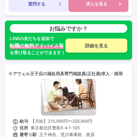
質問する
求人を見る
交通費支給
年間休日110日以上
学歴不問
未経験歓迎
車通勤可
お悩みですか？
LINE
の友だちを追加で
転職の無料アドバイス等
詳細を見る
を受け取ることができます！
ケアウェル王子店の福祉用具専門相談員(正社員)求人・採用
給与
【月給】210,000円〜320,000円
住所
東京都北区豊島5-4-1-105
最寄り駅
王子神谷、荒川車庫前、梶原