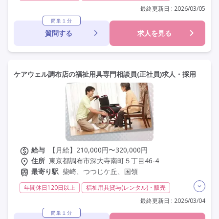
介護福祉士
社会福祉士
福祉用具専門相談員
その他
最終更新日 : 2026/03/05
夜勤なし
残業月20時間以内
常勤
社会保険完備
簡単１分
質問する
求人を見る
交通費支給
年間休日110日以上
学歴不問
未経験歓迎
車通勤可
駅近
ケアウェル調布店の福祉用具専門相談員(正社員)求人・採用
給与
【月給】210,000円〜320,000円
住所
東京都調布市深大寺南町５丁目46-4
最寄り駅
柴崎、つつじケ丘、国領
年間休日120日以上
福祉用具貸与(レンタル)・販売
介護福祉士
社会福祉士
福祉用具専門相談員
その他
最終更新日 : 2026/03/04
夜勤なし
残業月20時間以内
常勤
社会保険完備
簡単１分