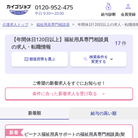
給与診断
0120-952-475
平日 9:30〜20:00
介護求人トップ
>
福祉用具専門相談員
>
年間休日120日以上の求人・転職情
【年間休日120日以上】福祉用具専門相談員
17
件
の求人・転職情報
検索条件を
都道府県を選ぶ
変更する
福祉用具専門相談員
ご希望の新着求人をすぐにお知らせ！
変更
条件に合った新着求人を受け取る ＞
施設形態を選ぶ
新着順
給与の高い順
年間休日120日以上
変更
新着
ビーナス福祉用具サポートの福祉用具専門相談員(契