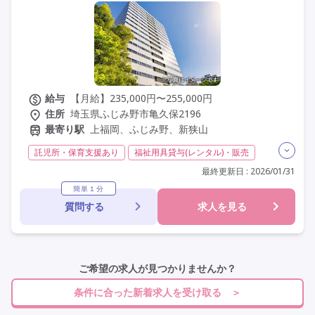
給与
【月給】235,000円〜255,000円
住所
埼玉県ふじみ野市亀久保2196
最寄り駅
上福岡、ふじみ野、新狭山
託児所・保育支援あり
福祉用具貸与(レンタル)・販売
介護福祉士
夜勤なし
残業月20時間以内
常勤
最終更新日 : 2026/01/31
社会保険完備
交通費支給
年間休日110日以上
簡単１分
質問する
求人を見る
学歴不問
未経験歓迎
定年60歳以上
車通勤可
ご希望の求人が見つかりませんか？
条件に合った新着求人を受け取る ＞