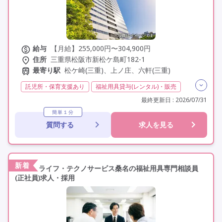
給与
【月給】255,000円〜304,900円
住所
三重県松阪市新松ケ島町182-1
最寄り駅
松ケ崎(三重)、上ノ庄、六軒(三重)
託児所・保育支援あり
福祉用具貸与(レンタル)・販売
介護福祉士
実務者研修(ヘルパー1級)
最終更新日 : 2026/07/31
初任者研修(ヘルパー2級)
日勤のみ
夜勤なし
簡単１分
質問する
求人を見る
残業月20時間以内
常勤
社会保険完備
交通費支給
年間休日120日以上
年間休日110日以上
学歴不問
定年60歳以上
車通勤可
駅近
新着
ライフ・テクノサービス桑名の福祉用具専門相談員
(正社員)求人・採用