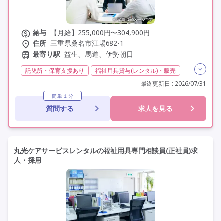
給与
【月給】255,000円〜304,900円
住所
三重県桑名市江場682-1
最寄り駅
益生、馬道、伊勢朝日
託児所・保育支援あり
福祉用具貸与(レンタル)・販売
介護福祉士
実務者研修(ヘルパー1級)
最終更新日 : 2026/07/31
初任者研修(ヘルパー2級)
日勤のみ
夜勤なし
簡単１分
質問する
求人を見る
残業月20時間以内
常勤
社会保険完備
交通費支給
年間休日120日以上
年間休日110日以上
学歴不問
定年60歳以上
車通勤可
丸光ケアサービスレンタルの福祉用具専門相談員(正社員)求
人・採用