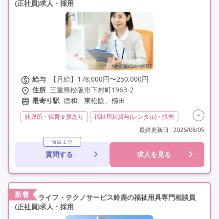
(正社員)求人・採用
給与
【月給】178,000円〜250,000円
住所
三重県松阪市下村町1963-2
最寄り駅
徳和、東松阪、櫛田
託児所・保育支援あり
福祉用具貸与(レンタル)・販売
福祉用具専門相談員
日勤のみ
夜勤なし
最終更新日 : 2026/08/05
残業月20時間以内
残業ほぼなし
常勤
簡単１分
質問する
求人を見る
社会保険完備
交通費支給
年間休日120日以上
年間休日110日以上
学歴不問
定年60歳以上
車通勤可
新着
ライフ・テクノサービス鈴鹿の福祉用具専門相談員
(正社員)求人・採用