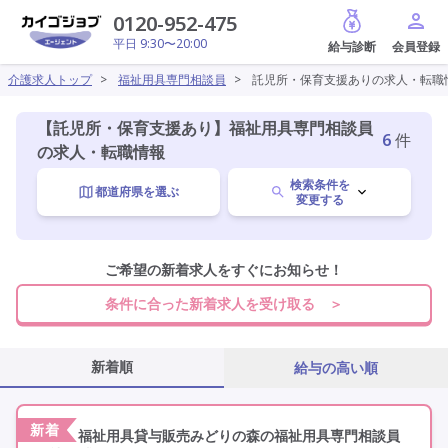
給与診断
0120-952-475
平日 9:30〜20:00
介護求人トップ
>
福祉用具専門相談員
>
託児所・保育支援ありの求人・転職
【託児所・保育支援あり】福祉用具専門相談員
6
件
の求人・転職情報
検索条件を
都道府県を選ぶ
変更する
福祉用具専門相談員
ご希望の新着求人をすぐにお知らせ！
変更
条件に合った新着求人を受け取る ＞
施設形態を選ぶ
新着順
給与の高い順
託児所・保育支援あり
変更
新着
福祉用具貸与販売みどりの森の福祉用具専門相談員