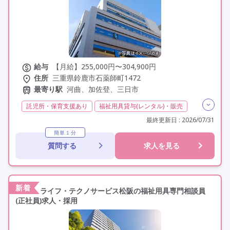
給与
【月給】255,000円〜304,900円
住所
三重県鈴鹿市石薬師町1472
最寄り駅
河曲、加佐登、三日市
託児所・保育支援あり
福祉用具貸与(レンタル)・販売
介護福祉士
実務者研修(ヘルパー1級)
最終更新日 : 2026/07/31
初任者研修(ヘルパー2級)
日勤のみ
夜勤なし
簡単１分
質問する
求人を見る
残業月20時間以内
常勤
社会保険完備
交通費支給
年間休日120日以上
年間休日110日以上
学歴不問
定年60歳以上
車通勤可
新着
ライフ・テクノサービス松阪の福祉用具専門相談員
(正社員)求人・採用