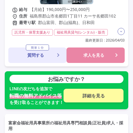
給与
【月給】190,000円〜250,000円
住所
福島県郡山市名郷田1丁目11 カーサ名郷田102
最寄り駅
郡山富田、郡山(福島)、日和田
託児所・保育支援あり
福祉用具貸与(レンタル)・販売
介護福祉士
福祉用具専門相談員
日勤のみ
夜勤なし
最終更新日 : 2026/04/03
残業月20時間以内
常勤
社会保険完備
交通費支給
簡単１分
質問する
求人を見る
学歴不問
未経験歓迎
定年60歳以上
車通勤可
駅近
お悩みですか？
LINE
の友だちを追加で
転職の無料アドバイス等
詳細を見る
を受け取ることができます！
富家会福祉用具事業所の福祉用具専門相談員(正社員)求人・採
用