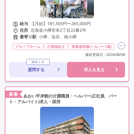
給与
【月給】181,500円〜265,000円
住所
北海道小樽市幸2丁目22番2号
最寄り駅
小樽、塩谷、南小樽
グループホーム
介護福祉士
実務者研修(ヘルパー1級)
初任者研修(ヘルパー2級)
無資格
夜勤専従
最終更新日 : 2026/08/08
残業月20時間以内
残業ほぼなし
常勤
簡単１分
質問する
求人を見る
社会保険完備
交通費支給
託児所・保育支援あり
年間休日110日以上
学歴不問
未経験歓迎
定年60歳以上
定年65歳以上
車通勤可
新着
あおい平岸館の介護職員・ヘルパー(正社員、パー
ト・アルバイト)求人・採用