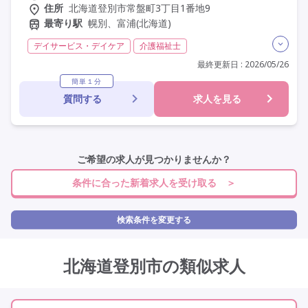
住所
北海道登別市常盤町3丁目1番地9
最寄り駅
幌別、富浦(北海道)
デイサービス・デイケア
介護福祉士
実務者研修(ヘルパー1級)
初任者研修(ヘルパー2級)
最終更新日 : 2026/05/26
日勤のみ
夜勤なし
残業月20時間以内
残業ほぼなし
簡単１分
質問する
求人を見る
常勤
社会保険完備
学歴不問
未経験歓迎
定年60歳以上
車通勤可
駅近
ご希望の求人が見つかりませんか？
条件に合った新着求人を受け取る ＞
検索条件を変更する
北海道登別市の類似求人