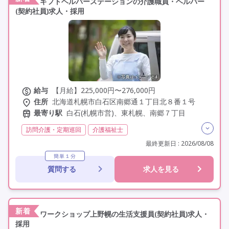
ギフトヘルパーステーションの介護職員・ヘルパー
(契約社員)求人・採用
給与
【月給】225,000円〜276,000円
住所
北海道札幌市白石区南郷通１丁目北８番１号
最寄り駅
白石(札幌市営)、東札幌、南郷７丁目
訪問介護・定期巡回
介護福祉士
実務者研修(ヘルパー1級)
初任者研修(ヘルパー2級)
最終更新日 : 2026/08/08
夜勤なし
残業月20時間以内
常勤
社会保険完備
簡単１分
質問する
求人を見る
交通費支給
学歴不問
未経験歓迎
定年なし
車通勤可
駅近
新着
ワークショップ上野幌の生活支援員(契約社員)求人・
採用