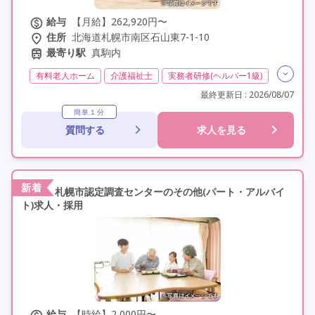
給与
【月給】262,920円〜
住所
北海道札幌市南区石山東7-1-10
最寄り駅
真駒内
有料老人ホーム
介護福祉士
実務者研修(ヘルパー1級)
初任者研修(ヘルパー2級)
夜勤専従
常勤
最終更新日 : 2026/08/07
オープン3年以内
社会保険完備
交通費支給
簡単１分
質問する
求人を見る
学歴不問
未経験歓迎
定年60歳以上
定年65歳以上
車通勤可
資格取得支援
新着
札幌市認定調査センターのその他(パート・アルバイ
ト)求人・採用
給与
【時給】2,000円〜