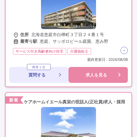
住所
北海道恵庭市白樺町３丁目２４番１号
最寄り駅
恵庭、サッポロビール庭園、恵み野
サービス付き高齢者向け住宅
介護福祉士
実務者研修(ヘルパー1級)
初任者研修(ヘルパー2級)
最終更新日 : 2026/08/08
非常勤
学歴不問
簡単１分
質問する
求人を見る
新着
ケアホームイエール真栄の世話人(正社員)求人・採用