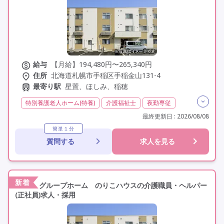
給与
【月給】194,480円〜265,340円
住所
北海道札幌市手稲区手稲金山131-4
最寄り駅
星置、ほしみ、稲穂
特別養護老人ホーム(特養)
介護福祉士
夜勤専従
残業月20時間以内
残業ほぼなし
常勤
非常勤
最終更新日 : 2026/08/08
社会保険完備
交通費支給
託児所・保育支援あり
簡単１分
質問する
求人を見る
年間休日110日以上
学歴不問
定年60歳以上
車通勤可
資格取得支援
新着
グループホーム のりこハウスの介護職員・ヘルパー
(正社員)求人・採用