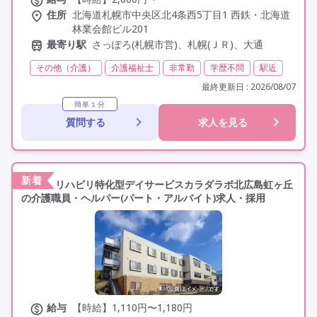
住所
北海道札幌市中央区北4条西5丁目1 西鉄・北海道
林業会館ビル201
最寄り駅
さっぽろ(札幌市営)、札幌(ＪＲ)、大通
その他（介護）
介護福祉士
非常勤
学歴不問
駅近
最終更新日 : 2026/08/07
簡単１分
質問する
求人を見る
新着
リハビリ特化型デイサービスカラダラボ北広島虹ヶ丘
の介護職員・ヘルパー(パート・アルバイト)求人・採用
給与
【時給】1,110円〜1,180円