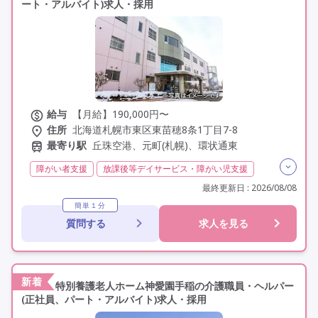
ート・アルバイト)求人・採用
給与
【月給】190,000円〜
住所
北海道札幌市東区東苗穂8条1丁目7-8
最寄り駅
丘珠空港、元町(札幌)、環状通東
障がい者支援
放課後等デイサービス・障がい児支援
障がい福祉
児童指導員任用
日勤のみ
夜勤なし
最終更新日 : 2026/08/08
残業月20時間以内
残業ほぼなし
常勤
非常勤
簡単１分
質問する
求人を見る
社会保険完備
交通費支給
年間休日110日以上
学歴不問
未経験歓迎
車通勤可
新着
特別養護老人ホーム神愛園手稲の介護職員・ヘルパー
(正社員、パート・アルバイト)求人・採用