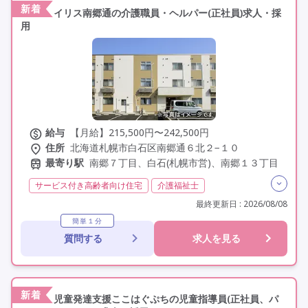
新着
イリス南郷通の介護職員・ヘルパー(正社員)求人・採
用
給与
【月給】215,500円〜242,500円
住所
北海道札幌市白石区南郷通６北２−１０
最寄り駅
南郷７丁目、白石(札幌市営)、南郷１３丁目
サービス付き高齢者向け住宅
介護福祉士
実務者研修(ヘルパー1級)
初任者研修(ヘルパー2級)
最終更新日 : 2026/08/08
残業月20時間以内
常勤
社会保険完備
交通費支給
簡単１分
質問する
求人を見る
年間休日110日以上
学歴不問
定年60歳以上
定年65歳以上
車通勤可
駅近
新着
児童発達支援ここはぐぷちの児童指導員(正社員、パ