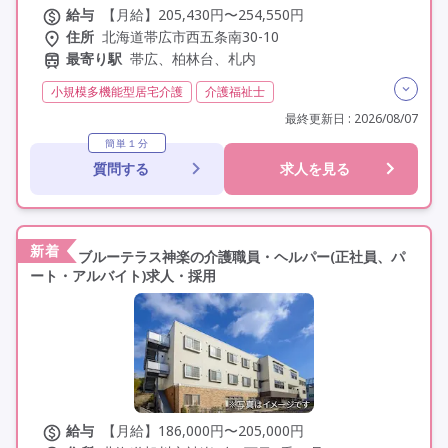
給与
【月給】205,430円〜254,550円
住所
北海道帯広市西五条南30-10
最寄り駅
帯広、柏林台、札内
小規模多機能型居宅介護
介護福祉士
実務者研修(ヘルパー1級)
初任者研修(ヘルパー2級)
最終更新日 : 2026/08/07
無資格
夜勤専従
残業月20時間以内
残業ほぼなし
簡単１分
質問する
求人を見る
常勤
社会保険完備
交通費支給
年間休日120日以上
年間休日110日以上
学歴不問
未経験歓迎
定年60歳以上
定年65歳以上
車通勤可
新着
ブルーテラス神楽の介護職員・ヘルパー(正社員、パ
ート・アルバイト)求人・採用
給与
【月給】186,000円〜205,000円