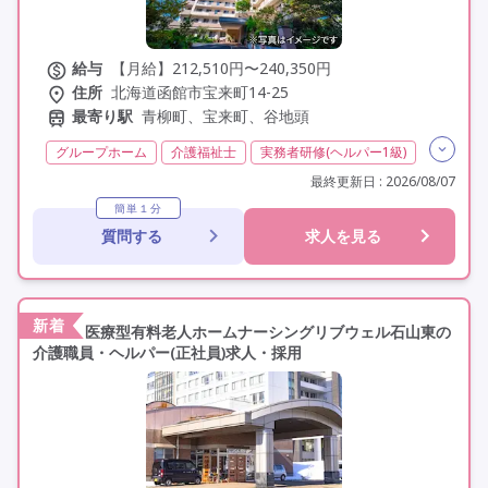
給与
【月給】212,510円〜240,350円
住所
北海道函館市宝来町14-25
最寄り駅
青柳町、宝来町、谷地頭
グループホーム
介護福祉士
実務者研修(ヘルパー1級)
初任者研修(ヘルパー2級)
夜勤専従
残業月20時間以内
最終更新日 : 2026/08/07
残業ほぼなし
常勤
社会保険完備
交通費支給
簡単１分
質問する
求人を見る
年間休日120日以上
年間休日110日以上
学歴不問
未経験歓迎
定年60歳以上
車通勤可
駅近
資格取得支援
新着
医療型有料老人ホームナーシングリブウェル石山東の
介護職員・ヘルパー(正社員)求人・採用