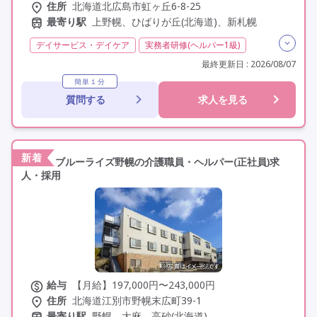
住所
北海道北広島市虹ヶ丘6-8-25
最寄り駅
上野幌、ひばりが丘(北海道)、新札幌
デイサービス・デイケア
実務者研修(ヘルパー1級)
初任者研修(ヘルパー2級)
無資格
非常勤
学歴不問
最終更新日 : 2026/08/07
未経験歓迎
定年60歳以上
車通勤可
駅近
簡単１分
質問する
求人を見る
新着
ブルーライズ野幌の介護職員・ヘルパー(正社員)求
人・採用
給与
【月給】197,000円〜243,000円
住所
北海道江別市野幌末広町39-1
最寄り駅
野幌、大麻、高砂(北海道)