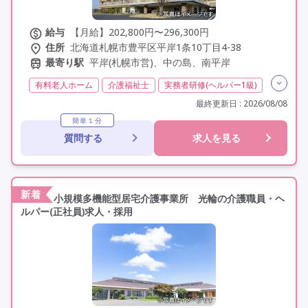
給与
【月給】202,800円〜296,300円
住所
北海道札幌市豊平区平岸1条10丁目4-38
最寄り駅
平岸(札幌市営)、中の島、南平岸
有料老人ホーム
介護福祉士
実務者研修(ヘルパー1級)
初任者研修(ヘルパー2級)
社会福祉士
夜勤専従
最終更新日 : 2026/08/08
残業月20時間以内
残業ほぼなし
常勤
非常勤
簡単１分
質問する
求人を見る
社会保険完備
交通費支給
学歴不問
定年60歳以上
車通勤可
駅近
新着
小規模多機能型居宅介護事業所 光輪の介護職員・ヘ
ルパー(正社員)求人・採用