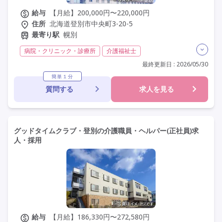
給与
【月給】200,000円〜220,000円
住所
北海道登別市中央町3-20-5
最寄り駅
幌別
病院・クリニック・診療所
介護福祉士
実務者研修(ヘルパー1級)
初任者研修(ヘルパー2級)
最終更新日 : 2026/05/30
夜勤専従
残業月20時間以内
常勤
社会保険完備
簡単１分
質問する
求人を見る
交通費支給
年間休日120日以上
年間休日110日以上
学歴不問
定年60歳以上
定年65歳以上
車通勤可
駅近
グッドタイムクラブ・登別の介護職員・ヘルパー(正社員)求
人・採用
給与
【月給】186,330円〜272,580円