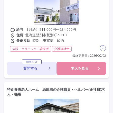
その他の条件を選ぶ
給与
【月給】211,000円〜234,000円
住所
北海道登別市鷲別町2-31-1
最寄り駅
鷲別、東室蘭、輪西
病院・クリニック・診療所
介護福祉士
実務者研修(ヘルパー1級)
初任者研修(ヘルパー2級)
最終更新日 : 2026/07/02
無資格
夜勤専従
残業月20時間以内
残業ほぼなし
簡単１分
質問する
求人を見る
常勤
社会保険完備
交通費支給
年間休日110日以上
学歴不問
未経験歓迎
定年60歳以上
定年65歳以上
車通勤可
駅近
特別養護老人ホーム 緑風園の介護職員・ヘルパー(正社員)求
人・採用