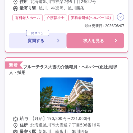
住所
北海道旭川市神楽2条9丁目2番27号
最寄り駅
旭川、神楽岡、旭川四条
有料老人ホーム
介護福祉士
実務者研修(ヘルパー1級)
初任者研修(ヘルパー2級)
無資格
夜勤専従
最終更新日 : 2026/08/07
残業月20時間以内
残業ほぼなし
常勤
非常勤
簡単１分
質問する
求人を見る
社会保険完備
交通費支給
学歴不問
未経験歓迎
定年60歳以上
定年65歳以上
定年70歳以上
車通勤可
駅近
資格取得支援
新着
ブルーテラス大雪の介護職員・ヘルパー(正社員)求
人・採用
給与
【月給】190,200円〜221,000円
住所
北海道旭川市大雪通７丁目506番16号
最寄り駅
新旭川、南永山、旭川四条