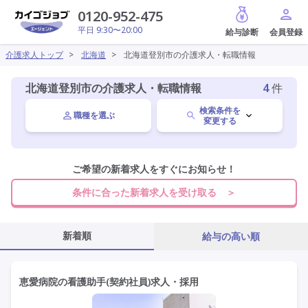
給与診断
0120-952-475
平日 9:30〜20:00
介護求人トップ
>
北海道
>
北海道登別市の介護求人・転職情報
北海道登別市の介護求人・転職情報
4
件
検索条件を
職種を選ぶ
変更する
北海道
ご希望の新着求人をすぐにお知らせ！
変更
条件に合った新着求人を受け取る ＞
登別市
変更
新着順
給与の高い順
施設形態を選ぶ
恵愛病院の看護助手(契約社員)求人・採用