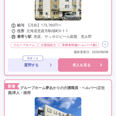
給与
【月給】173,760円〜
住所
北海道恵庭市駒場町6-1-1
最寄り駅
恵庭、サッポロビール庭園、恵み野
グループホーム
介護福祉士
実務者研修(ヘルパー1級)
初任者研修(ヘルパー2級)
無資格
夜勤専従
最終更新日 : 2026/08/08
残業月20時間以内
残業ほぼなし
常勤
簡単１分
質問する
求人を見る
社会保険完備
交通費支給
学歴不問
定年60歳以上
定年65歳以上
車通勤可
新着
グループホーム夢あかりの介護職員・ヘルパー(正社
員)求人・採用