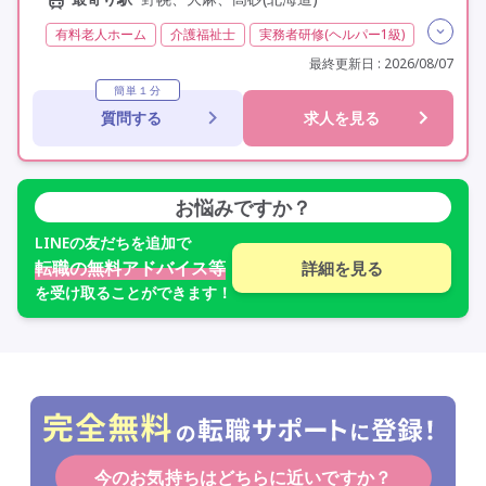
有料老人ホーム
介護福祉士
実務者研修(ヘルパー1級)
初任者研修(ヘルパー2級)
夜勤専従
残業月20時間以内
最終更新日 : 2026/08/07
残業ほぼなし
常勤
社会保険完備
交通費支給
簡単１分
質問する
求人を見る
学歴不問
未経験歓迎
定年60歳以上
定年65歳以上
定年70歳以上
車通勤可
研修制度あり
お悩みですか？
LINE
の友だちを追加で
転職の無料アドバイス等
詳細を見る
を受け取ることができます！
今のお気持ちはどちらに近いですか？