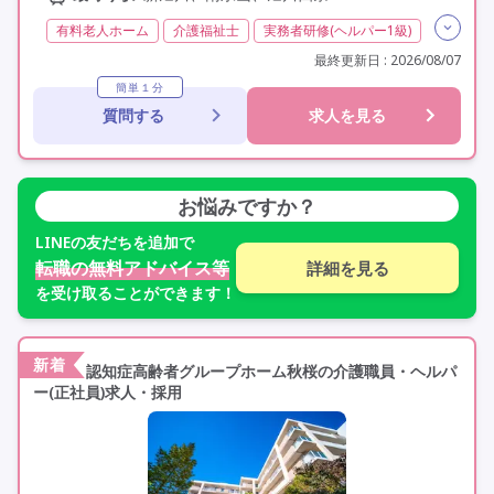
有料老人ホーム
介護福祉士
実務者研修(ヘルパー1級)
初任者研修(ヘルパー2級)
無資格
夜勤専従
最終更新日 : 2026/08/07
残業月20時間以内
残業ほぼなし
常勤
簡単１分
質問する
求人を見る
社会保険完備
交通費支給
学歴不問
未経験歓迎
定年60歳以上
定年65歳以上
定年70歳以上
車通勤可
駅近
お悩みですか？
LINE
の友だちを追加で
転職の無料アドバイス等
詳細を見る
を受け取ることができます！
新着
認知症高齢者グループホーム秋桜の介護職員・ヘルパ
ー(正社員)求人・採用