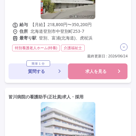
給与
【月給】218,800円〜350,200円
住所
北海道登別市中登別町253-7
最寄り駅
登別、富浦(北海道)、虎杖浜
特別養護老人ホーム(特養)
介護福祉士
実務者研修(ヘルパー1級)
初任者研修(ヘルパー2級)
最終更新日 : 2026/06/24
無資格
夜勤専従
残業月20時間以内
残業ほぼなし
簡単１分
質問する
求人を見る
常勤
社会保険完備
交通費支給
学歴不問
定年60歳以上
車通勤可
皆川病院の看護助手(正社員)求人・採用