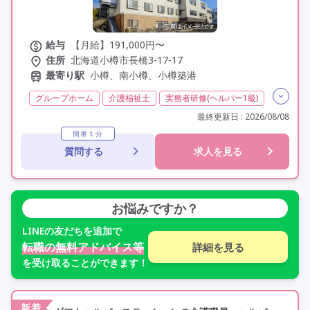
給与
【月給】191,000円〜
住所
北海道小樽市長橋3-17-17
最寄り駅
小樽、南小樽、小樽築港
グループホーム
介護福祉士
実務者研修(ヘルパー1級)
初任者研修(ヘルパー2級)
無資格
夜勤専従
最終更新日 : 2026/08/08
残業月20時間以内
残業ほぼなし
常勤
簡単１分
質問する
求人を見る
社会保険完備
交通費支給
学歴不問
未経験歓迎
定年60歳以上
定年65歳以上
車通勤可
資格取得支援
研修制度あり
お悩みですか？
LINE
の友だちを追加で
転職の無料アドバイス等
詳細を見る
を受け取ることができます！
新着