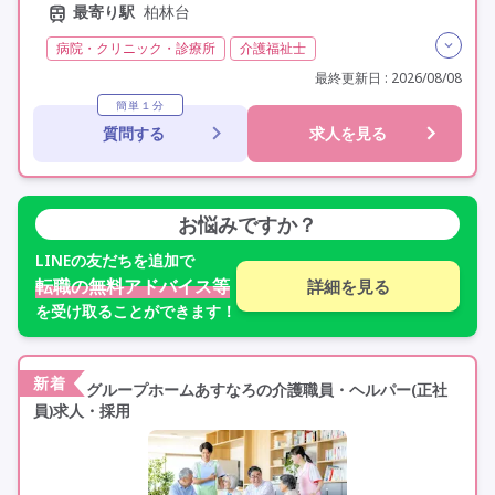
最寄り駅
柏林台
病院・クリニック・診療所
介護福祉士
残業月20時間以内
残業ほぼなし
常勤
最終更新日 : 2026/08/08
社会保険完備
交通費支給
年間休日110日以上
簡単１分
質問する
求人を見る
学歴不問
定年60歳以上
車通勤可
お悩みですか？
LINE
の友だちを追加で
転職の無料アドバイス等
詳細を見る
を受け取ることができます！
新着
グループホームあすなろの介護職員・ヘルパー(正社
員)求人・採用