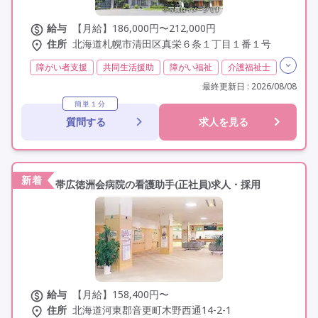
給与
【月給】186,000円〜212,000円
住所
北海道札幌市清田区真栄６条１丁目１番１号
障がい者支援
共同生活援助
障がい福祉
介護福祉士
実務者研修(ヘルパー1級)
初任者研修(ヘルパー2級)
最終更新日 : 2026/08/08
無資格
夜勤専従
残業月20時間以内
残業ほぼなし
簡単１分
質問する
求人を見る
常勤
社会保険完備
交通費支給
年間休日110日以上
学歴不問
未経験歓迎
定年60歳以上
車通勤可
駅近
新着
帯広徳洲会病院の看護助手(正社員)求人・採用
給与
【月給】158,400円〜
住所
北海道河東郡音更町木野西通14-2-1