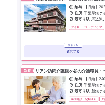
給与
【月給】202,
住所
千葉県鎌ケ谷
最寄り駅
馬込沢
デイサービス・デイケア
残業月20時間以内
常勤
定年60歳以上
簡単１分
質問する
リアン訪問介護鎌ヶ谷の介護職員・ヘ
新着
給与
【月給】240,
住所
千葉県鎌ケ谷
最寄り駅
新鎌ケ
訪問介護・定期巡回
介