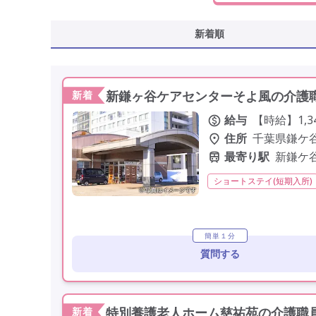
新着順
新鎌ヶ谷ケアセンターそよ風の介護職
新着
給与
【時給】1,3
住所
千葉県鎌ケ谷
最寄り駅
新鎌ケ
ショートステイ(短期入所)
学歴不問
定年60歳以上
簡単１分
質問する
特別養護老人ホーム慈祐苑の介護職員
新着