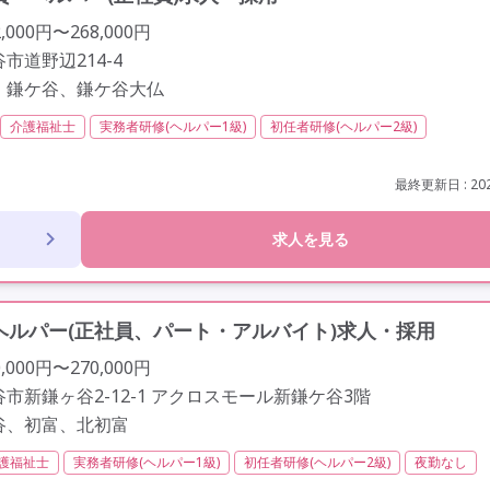
000円〜268,000円
市道野辺214-4
、鎌ケ谷、鎌ケ谷大仏
介護福祉士
実務者研修(ヘルパー1級)
初任者研修(ヘルパー2級)
社会保険完備
年間休日110日以上
学歴不問
未経験歓迎
最終更新日 : 202
求人を見る
ルパー(正社員、パート・アルバイト)求人・採用
000円〜270,000円
市新鎌ヶ谷2-12-1 アクロスモール新鎌ケ谷3階
谷、初富、北初富
護福祉士
実務者研修(ヘルパー1級)
初任者研修(ヘルパー2級)
夜勤なし