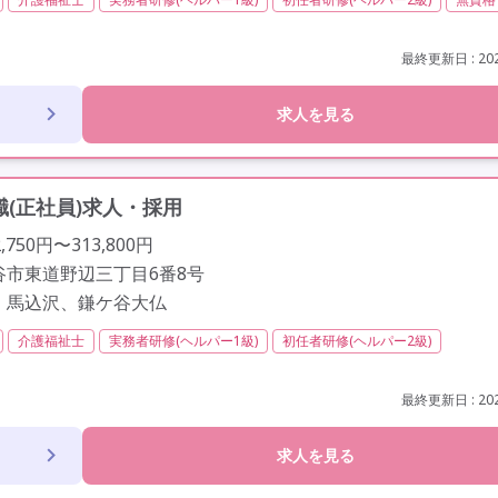
間以内
残業ほぼなし
常勤
非常勤
社会保険完備
交通費支給
定年60歳以上
定年65歳以上
車通勤可
駅近
資格取得支援
最終更新日 : 202
求人を見る
(正社員)求人・採用
750円〜313,800円
谷市東道野辺三丁目6番8号
、馬込沢、鎌ケ谷大仏
介護福祉士
実務者研修(ヘルパー1級)
初任者研修(ヘルパー2級)
門員(ケアマネジャー)
精神保健福祉士
社会福祉主事任用
夜勤専従
常
給
年間休日110日以上
学歴不問
定年60歳以上
最終更新日 : 202
求人を見る