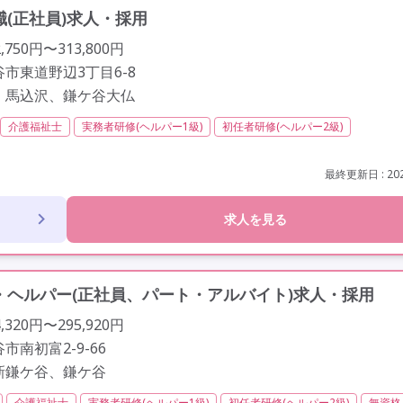
(正社員)求人・採用
750円〜313,800円
市東道野辺3丁目6-8
、馬込沢、鎌ケ谷大仏
介護福祉士
実務者研修(ヘルパー1級)
初任者研修(ヘルパー2級)
門員(ケアマネジャー)
精神保健福祉士
社会福祉主事任用
日勤のみ
保険完備
交通費支給
年間休日110日以上
学歴不問
定年60歳以上
最終更新日 : 202
求人を見る
ヘルパー(正社員、パート・アルバイト)求人・採用
320円〜295,920円
市南初富2-9-66
新鎌ケ谷、鎌ケ谷
介護福祉士
実務者研修(ヘルパー1級)
初任者研修(ヘルパー2級)
無資格