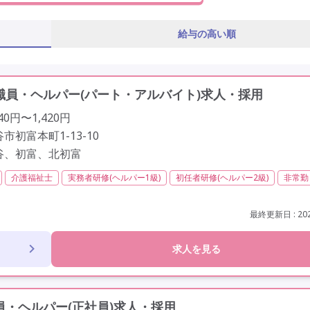
給与の高い順
員・ヘルパー(パート・アルバイト)求人・採用
40円〜1,420円
市初富本町1-13-10
谷、初富、北初富
介護福祉士
実務者研修(ヘルパー1級)
初任者研修(ヘルパー2級)
非常勤
定年65歳以上
車通勤可
駅近
最終更新日 : 202
求人を見る
・ヘルパー(正社員)求人・採用