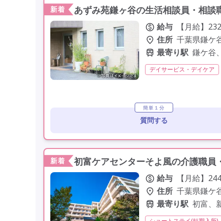
あずみ苑鎌ヶ谷の生活相談員・相談職
新着
給与
【月給】232,
住所
千葉県鎌ケ谷
最寄り駅
鎌ケ谷
デイサービス・デイケア
社会福祉士
介護支援専
夜勤なし
常勤
社会
簡単１分
質問する
初富ケアセンターそよ風の介護職員・
新着
給与
【月給】244,
住所
千葉県鎌ケ谷
最寄り駅
初富、
ショートステイ(短期入所)