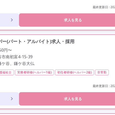
ほぼなし
常勤
非常勤
社会保険完備
年間休日120日以上
歴不問
未経験歓迎
定年60歳以上
定年65歳以上
車通勤可
駅近
最終更新日 : 202
求人を見る
ー(パート・アルバイト)求人・採用
50円〜
南初富4-15-39
鎌ケ谷、鎌ケ谷大仏
護福祉士
実務者研修(ヘルパー1級)
初任者研修(ヘルパー2級)
非常勤
駅近
最終更新日 : 202
求人を見る