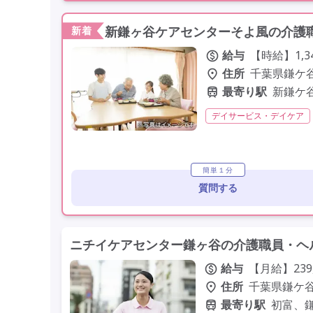
新鎌ヶ谷ケアセンターそよ風の介護職
新着
給与
【時給】1,3
住所
千葉県鎌ケ谷
最寄り駅
新鎌ケ
デイサービス・デイケア
学歴不問
未経験歓迎
簡単１分
質問する
ニチイケアセンター鎌ヶ谷の介護職員・ヘ
給与
【月給】239
住所
千葉県鎌ケ谷市
最寄り駅
初富、