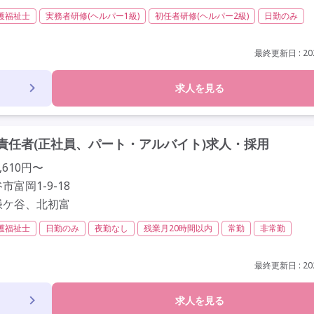
護福祉士
実務者研修(ヘルパー1級)
初任者研修(ヘルパー2級)
日勤のみ
以内
常勤
非常勤
社会保険完備
交通費支給
学歴不問
未経験歓
歳以上
駅近
最終更新日 : 202
求人を見る
責任者(正社員、パート・アルバイト)求人・採用
,610円〜
富岡1-9-18
鎌ケ谷、北初富
護福祉士
日勤のみ
夜勤なし
残業月20時間以内
常勤
非常勤
給
学歴不問
未経験歓迎
定年60歳以上
定年65歳以上
駅近
最終更新日 : 202
求人を見る