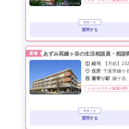
夜勤専従
残業月20時
学歴不問
未経験歓迎
研修制度あり
簡単１分
質問する
あずみ苑鎌ヶ谷の生活相談員・相談職
新着
給与
【月給】232,
住所
千葉県鎌ケ
最寄り駅
鎌ケ谷
ショートステイ(短期入所)
社会福祉士
介護支援専
社会保険完備
交通費支
簡単１分
質問する