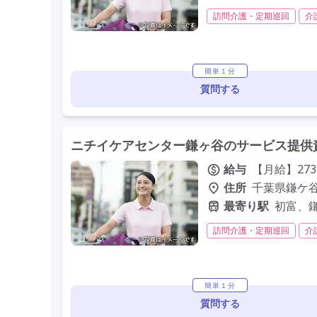
訪問介護・定期巡回
介
夜勤なし
残業月20時間
定年60歳以上
定年65
簡単１分
質問する
ニチイケアセンター鎌ヶ谷のサービス提供
給与
【月給】273
住所
千葉県鎌ケ谷市
最寄り駅
初富、
訪問介護・定期巡回
介
社会保険完備
交通費支
簡単１分
質問する