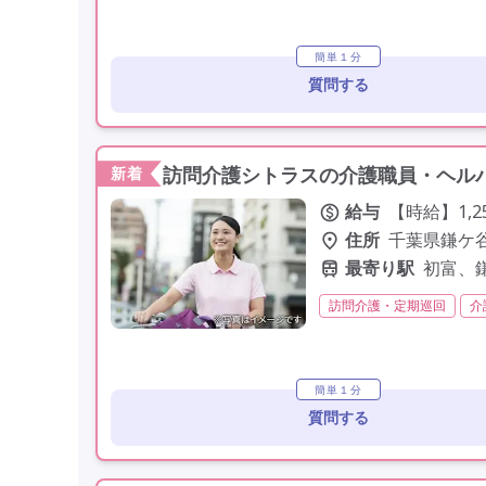
残業月20時間以内
残業
年間休日110日以上
学
簡単１分
質問する
訪問介護シトラスの介護職員・ヘルパ
新着
給与
【時給】1,2
住所
千葉県鎌ケ谷市
最寄り駅
初富、
訪問介護・定期巡回
介
学歴不問
未経験歓迎
簡単１分
質問する