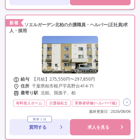
学歴不問
未経験歓迎
新着
ソエルガーデン北柏の介護職員・ヘルパー(正社員)求
人・採用
給与
【月給】275,550円〜297,850円
住所
千葉県柏市根戸字高野台414-71
最寄り駅
北柏、我孫子、柏
有料老人ホーム
介護福祉士
実務者研修(ヘルパー1級)
初任者研修(ヘルパー2級)
夜勤専従
常勤
最終更新日 : 2026/08/06
オープニングスタッフ
オープン3年以内
社会保険完備
簡単１分
質問する
求人を見る
交通費支給
年間休日120日以上
年間休日110日以上
学歴不問
定年60歳以上
定年65歳以上
車通勤可