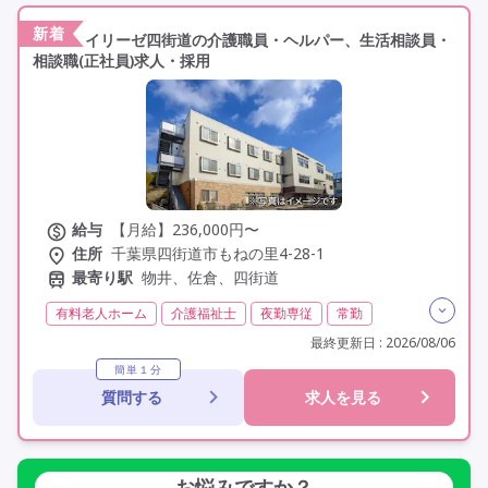
定年65歳以上
駅近
資格取得支援
研修制度あり
新着
イリーゼ四街道の介護職員・ヘルパー、生活相談員・
相談職(正社員)求人・採用
給与
【月給】236,000円〜
住所
千葉県四街道市もねの里4-28-1
最寄り駅
物井、佐倉、四街道
有料老人ホーム
介護福祉士
夜勤専従
常勤
社会保険完備
交通費支給
学歴不問
未経験歓迎
最終更新日 : 2026/08/06
定年60歳以上
定年65歳以上
車通勤可
簡単１分
質問する
求人を見る
資格取得支援
研修制度あり
お悩みですか？