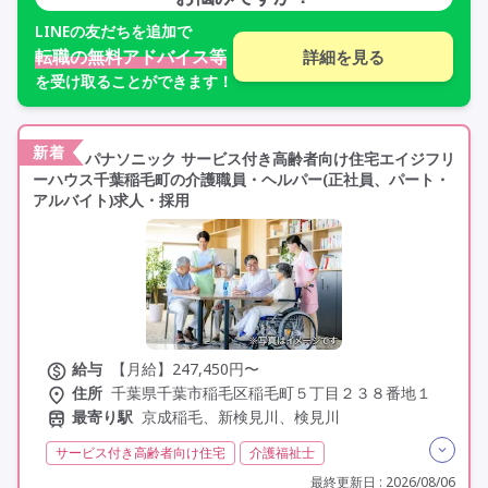
LINE
の友だちを追加で
転職の無料アドバイス等
詳細を見る
を受け取ることができます！
新着
パナソニック サービス付き高齢者向け住宅エイジフリ
ーハウス千葉稲毛町の介護職員・ヘルパー(正社員、パート・
アルバイト)求人・採用
給与
【月給】247,450円〜
住所
千葉県千葉市稲毛区稲毛町５丁目２３８番地１
最寄り駅
京成稲毛、新検見川、検見川
サービス付き高齢者向け住宅
介護福祉士
実務者研修(ヘルパー1級)
初任者研修(ヘルパー2級)
最終更新日 : 2026/08/06