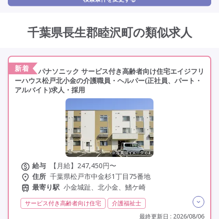
千葉県長生郡睦沢町の類似求人
新着
パナソニック サービス付き高齢者向け住宅エイジフリ
ーハウス松戸北小金の介護職員・ヘルパー(正社員、パート・
アルバイト)求人・採用
給与
【月給】247,450円〜
住所
千葉県松戸市中金杉1丁目75番地
最寄り駅
小金城趾、北小金、鰭ケ崎
サービス付き高齢者向け住宅
介護福祉士
実務者研修(ヘルパー1級)
初任者研修(ヘルパー2級)
最終更新日 : 2026/08/06