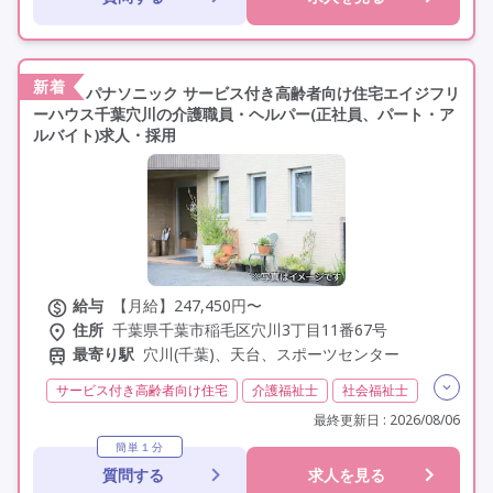
新着
パナソニック サービス付き高齢者向け住宅エイジフリ
ーハウス千葉穴川の介護職員・ヘルパー(正社員、パート・ア
ルバイト)求人・採用
給与
【月給】247,450円〜
住所
千葉県千葉市稲毛区穴川3丁目11番67号
最寄り駅
穴川(千葉)、天台、スポーツセンター
サービス付き高齢者向け住宅
介護福祉士
社会福祉士
夜勤専従
残業月20時間以内
常勤
非常勤
最終更新日 : 2026/08/06
社会保険完備
交通費支給
年間休日110日以上
簡単１分
質問する
求人を見る
学歴不問
定年60歳以上
定年65歳以上
車通勤可