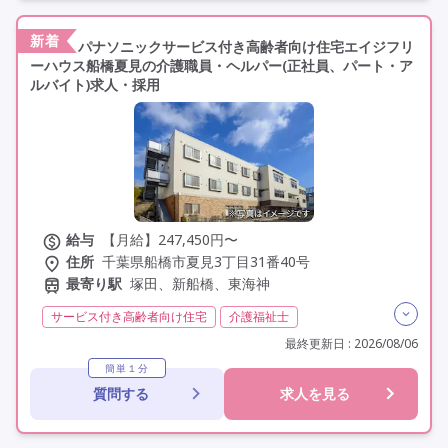
新着
パナソニックサービス付き高齢者向け住宅エイジフリ
ーハウス船橋夏見の介護職員・ヘルパー(正社員、パート・ア
ルバイト)求人・採用
給与
【月給】247,450円〜
住所
千葉県船橋市夏見3丁目31番40号
最寄り駅
塚田、新船橋、東海神
サービス付き高齢者向け住宅
介護福祉士
実務者研修(ヘルパー1級)
初任者研修(ヘルパー2級)
最終更新日 : 2026/08/06
社会福祉士
夜勤専従
残業月20時間以内
常勤
簡単１分
質問する
求人を見る
非常勤
社会保険完備
交通費支給
年間休日110日以上
学歴不問
定年60歳以上
定年65歳以上
駅近
資格取得支援
研修制度あり