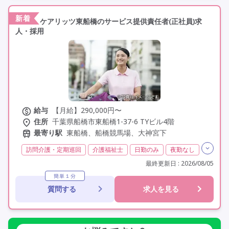
学歴不問
定年60歳以上
新着
ケアリッツ東船橋のサービス提供責任者(正社員)求
人・採用
給与
【月給】290,000円〜
住所
千葉県船橋市東船橋1-37-6 TYビル4階
最寄り駅
東船橋、船橋競馬場、大神宮下
訪問介護・定期巡回
介護福祉士
日勤のみ
夜勤なし
常勤
社会保険完備
交通費支給
学歴不問
最終更新日 : 2026/08/05
定年60歳以上
駅近
資格取得支援
簡単１分
質問する
求人を見る