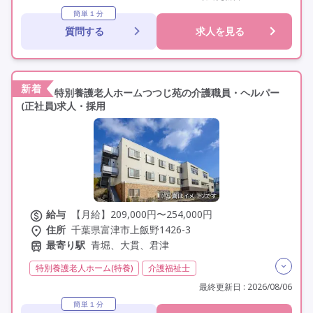
社会福祉士
夜勤専従
残業月20時間以内
常勤
簡単１分
質問する
求人を見る
非常勤
社会保険完備
交通費支給
年間休日110日以上
学歴不問
定年60歳以上
定年65歳以上
資格取得支援
研修制度あり
新着
特別養護老人ホームつつじ苑の介護職員・ヘルパー
(正社員)求人・採用
給与
【月給】209,000円〜254,000円
住所
千葉県富津市上飯野1426-3
最寄り駅
青堀、大貫、君津
特別養護老人ホーム(特養)
介護福祉士
実務者研修(ヘルパー1級)
初任者研修(ヘルパー2級)
最終更新日 : 2026/08/06
夜勤専従
残業月20時間以内
残業ほぼなし
常勤
簡単１分