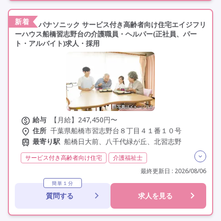
定年60歳以上
車通勤可
新着
パナソニック サービス付き高齢者向け住宅エイジフリ
ーハウス船橋習志野台の介護職員・ヘルパー(正社員、パー
ト・アルバイト)求人・採用
給与
【月給】247,450円〜
住所
千葉県船橋市習志野台８丁目４１番１０号
最寄り駅
船橋日大前、八千代緑が丘、北習志野
サービス付き高齢者向け住宅
介護福祉士
実務者研修(ヘルパー1級)
初任者研修(ヘルパー2級)
最終更新日 : 2026/08/06
社会福祉士
夜勤専従
残業月20時間以内
常勤
簡単１分
質問する
求人を見る
非常勤
社会保険完備
交通費支給
年間休日110日以上
学歴不問
定年60歳以上