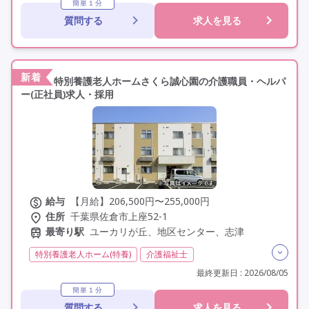
社会保険完備
交通費支給
学歴不問
未経験歓迎
簡単１分
質問する
求人を見る
定年60歳以上
駅近
資格取得支援
新着
特別養護老人ホームさくら誠心園の介護職員・ヘルパ
ー(正社員)求人・採用
給与
【月給】206,500円〜255,000円
住所
千葉県佐倉市上座52-1
最寄り駅
ユーカリが丘、地区センター、志津
特別養護老人ホーム(特養)
介護福祉士
実務者研修(ヘルパー1級)
初任者研修(ヘルパー2級)
最終更新日 : 2026/08/05
夜勤専従
常勤
オープニングスタッフ
簡単１分
質問する
求人を見る
オープン3年以内
社会保険完備
交通費支給