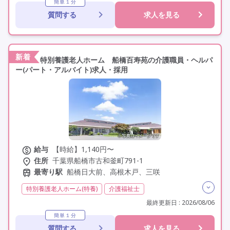
夜勤専従
残業月20時間以内
常勤
オープン3年以内
簡単１分
質問する
求人を見る
社会保険完備
交通費支給
年間休日120日以上
年間休日110日以上
学歴不問
定年60歳以上
定年65歳以上
駅近
新着
特別養護老人ホーム 船橋百寿苑の介護職員・ヘルパ
ー(パート・アルバイト)求人・採用
給与
【時給】1,140円〜
住所
千葉県船橋市古和釜町791-1
最寄り駅
船橋日大前、高根木戸、三咲
特別養護老人ホーム(特養)
介護福祉士
実務者研修(ヘルパー1級)
初任者研修(ヘルパー2級)
最終更新日 : 2026/08/06
非常勤
学歴不問
定年60歳以上
定年65歳以上
簡単１分
質問する
求人を見る
車通勤可