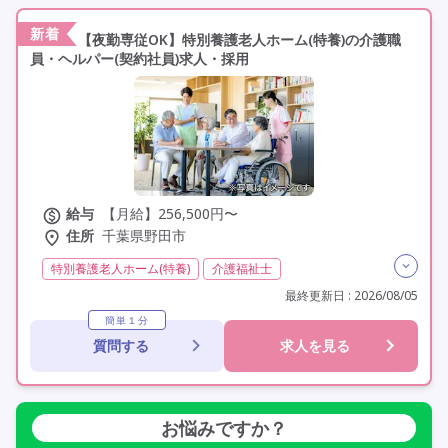
新着
【夜勤専従OK】特別養護老人ホーム(特養)の介護職
員・ヘルパー(契約社員)求人・採用
給与
【月給】256,500円〜
住所
千葉県野田市
特別養護老人ホーム(特養)
介護福祉士
実務者研修(ヘルパー1級)
夜勤専従
残業月20時間以内
最終更新日 : 2026/08/05
残業ほぼなし
常勤
社会保険完備
交通費支給
簡単１分
質問する
求人を見る
学歴不問
定年60歳以上
車通勤可
資格取得支援
研修制度あり
お悩みですか？