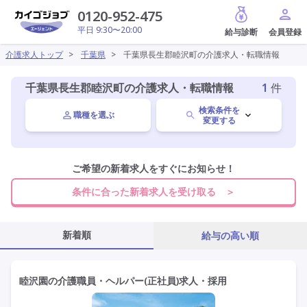
給与診断
0120-952-475
平日 9:30〜20:00
介護求人トップ
>
千葉県
>
千葉県長生郡睦沢町の介護求人・転職情報
千葉県長生郡睦沢町の介護求人・転職情報
1
件
検索条件を
職種を選ぶ
変更する
千葉県
ご希望の新着求人をすぐにお知らせ！
変更
条件に合った新着求人を受け取る ＞
長生郡睦沢町
変更
新着順
給与の高い順
施設形態を選ぶ
睦沢園の介護職員・ヘルパー(正社員)求人・採用