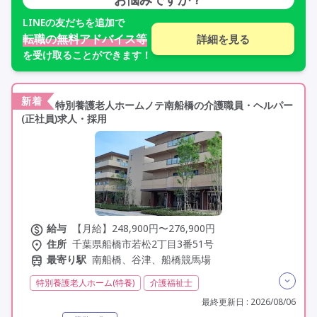
LINE
の友だちを追加で
転職の無料アドバイス等
詳細を見る
を受け取ることができます！
新着
特別養護老人ホームノテ南船橋の介護職員・ヘルパー
(正社員)求人・採用
給与
【月給】248,900円〜276,900円
住所
千葉県船橋市若松2丁目3番51号
最寄り駅
南船橋、谷津、船橋競馬場
特別養護老人ホーム(特養)
介護福祉士
実務者研修(ヘルパー1級)
初任者研修(ヘルパー2級)
最終更新日 : 2026/08/06