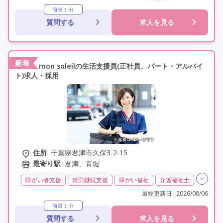
夜勤専従
残業月20時間以内
常勤
非常勤
簡単１分
質問する
求人を見る
社会保険完備
交通費支給
年間休日110日以上
学歴不問
定年60歳以上
定年65歳以上
車通勤可
資格取得支援
研修制度あり
新着
mon soleilの生活支援員(正社員、パート・アルバイ
ト)求人・採用
住所
千葉県君津市久保3-2-15
最寄り駅
君津、青堀
障がい者支援
就労継続支援
障がい福祉
介護福祉士
実務者研修(ヘルパー1級)
初任者研修(ヘルパー2級)
最終更新日 : 2026/08/06
無資格
日勤のみ
夜勤なし
残業月20時間以内
簡単１分
質問する
求人を見る
残業ほぼなし
常勤
非常勤
社会保険完備