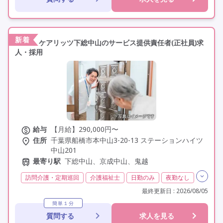
年間休日110日以上
学歴不問
定年60歳以上
定年65歳以上
車通勤可
駅近
新着
ケアリッツ下総中山のサービス提供責任者(正社員)求
人・採用
給与
【月給】290,000円〜
住所
千葉県船橋市本中山3-20-13 ステーションハイツ
中山201
最寄り駅
下総中山、京成中山、鬼越
訪問介護・定期巡回
介護福祉士
日勤のみ
夜勤なし
常勤
社会保険完備
交通費支給
学歴不問
最終更新日 : 2026/08/05
定年60歳以上
駅近
資格取得支援
簡単１分
質問する
求人を見る