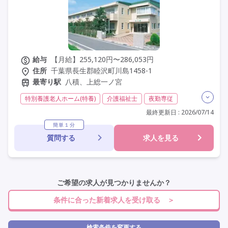
その他の条件を選ぶ
給与
【月給】255,120円〜286,053円
住所
千葉県長生郡睦沢町川島1458-1
最寄り駅
八積、上総一ノ宮
特別養護老人ホーム(特養)
介護福祉士
夜勤専従
残業月20時間以内
残業ほぼなし
常勤
社会保険完備
最終更新日 : 2026/07/14
交通費支給
年間休日120日以上
年間休日110日以上
簡単１分
質問する
求人を見る
学歴不問
定年60歳以上
定年65歳以上
車通勤可
ご希望の求人が見つかりませんか？
条件に合った新着求人を受け取る ＞
検索条件を変更する