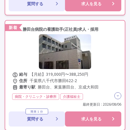
質問する
求人を見る
社会保険完備
交通費支給
年間休日110日以上
学歴不問
未経験歓迎
定年60歳以上
車通勤可
研修制度あり
新着
勝田台病院の看護助手(正社員)求人・採用
給与
【月給】319,000円〜388,250円
住所
千葉県八千代市勝田622-2
最寄り駅
勝田台、東葉勝田台、京成大和田
病院・クリニック・診療所
介護福祉士
実務者研修(ヘルパー1級)
初任者研修(ヘルパー2級)
最終更新日 : 2026/08/06
無資格
夜勤専従
残業月20時間以内
常勤
簡単１分
質問する
求人を見る
社会保険完備
交通費支給
託児所・保育支援あり
年間休日120日以上
年間休日110日以上
学歴不問