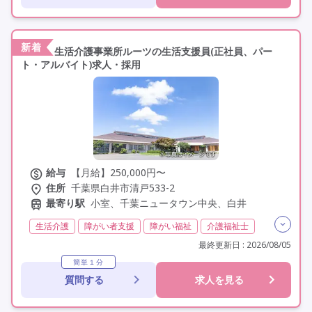
新着
生活介護事業所ルーツの生活支援員(正社員、パー
ト・アルバイト)求人・採用
給与
【月給】250,000円〜
住所
千葉県白井市清戸533-2
最寄り駅
小室、千葉ニュータウン中央、白井
生活介護
障がい者支援
障がい福祉
介護福祉士
実務者研修(ヘルパー1級)
初任者研修(ヘルパー2級)
最終更新日 : 2026/08/05
日勤のみ
夜勤なし
残業月20時間以内
常勤
簡単１分
質問する
求人を見る
非常勤
オープニングスタッフ
オープン3年以内
社会保険完備
交通費支給
年間休日110日以上