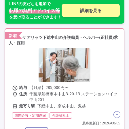
LINE
の友だちを追加で
転職の無料アドバイス等
詳細を見る
を受け取ることができます！
新着
ケアリッツ下総中山の介護職員・ヘルパー(正社員)求
人・採用
給与
【月給】285,000円〜
住所
千葉県船橋市本中山3-20-13 ステーションハイツ
中山201
最寄り駅
下総中山、京成中山、鬼越
訪問介護・定期巡回
介護福祉士
実務者研修(ヘルパー1級)
日勤のみ
夜勤なし
常勤
最終更新日 : 2026/08/05