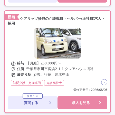
駅近
資格取得支援
研修制度あり
新着
ケアリッツ妙典の介護職員・ヘルパー(正社員)求人・
採用
給与
【月給】260,000円〜
住所
千葉県市川市富浜2-1-1 クレアハウス 3階
最寄り駅
妙典、行徳、原木中山
訪問介護・定期巡回
介護福祉士
実務者研修(ヘルパー1級)
初任者研修(ヘルパー2級)
最終更新日 : 2026/08/05
日勤のみ
夜勤なし
常勤
社会保険完備
簡単１分
質問する
求人を見る
交通費支給
学歴不問
未経験歓迎
定年60歳以上
駅近
資格取得支援