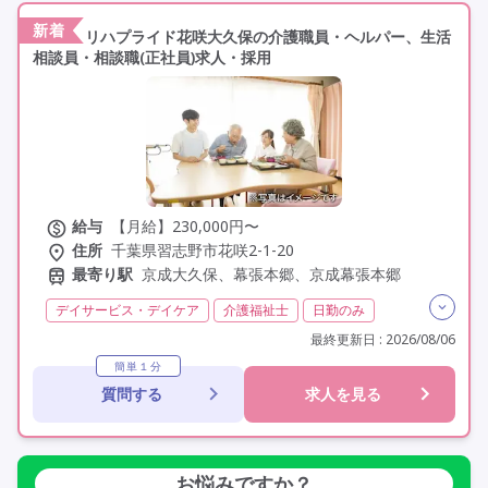
新着
リハプライド花咲大久保の介護職員・ヘルパー、生活
相談員・相談職(正社員)求人・採用
給与
【月給】230,000円〜
住所
千葉県習志野市花咲2-1-20
最寄り駅
京成大久保、幕張本郷、京成幕張本郷
デイサービス・デイケア
介護福祉士
日勤のみ
夜勤なし
常勤
社会保険完備
交通費支給
最終更新日 : 2026/08/06
学歴不問
定年60歳以上
定年65歳以上
車通勤可
簡単１分
質問する
求人を見る
駅近
資格取得支援
お悩みですか？