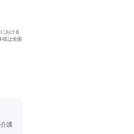
国における
年収は全国
の介護