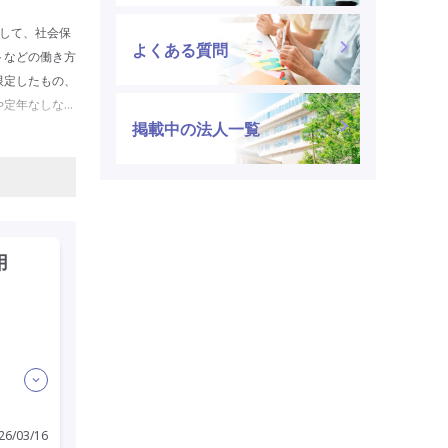
して、社会保
よくある質問
トなどの働き方
限定したもの、
や定年なしなど
掲載中の法人一覧
人は必見です。
用
6/03/16