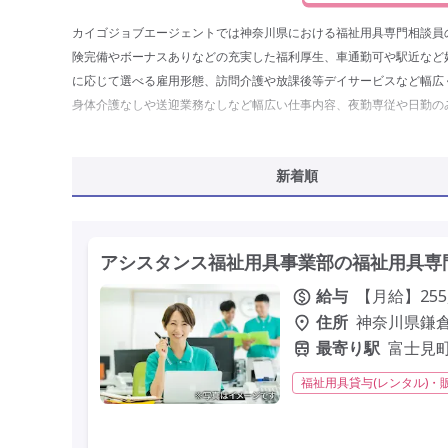
カイゴジョブエージェントでは神奈川県における福祉用具専門相談員
険完備やボーナスありなどの充実した福利厚生、車通勤可や駅近など
に応じて選べる雇用形態、訪問介護や放課後等デイサービスなど幅広
身体介護なしや送迎業務なしなど幅広い仕事内容、夜勤専従や日勤の
誰もが応募しやすい応募要件、条件や非常勤などの働き方に合わせた
新着順
アシスタンス福祉用具事業部の福祉用具専
給与
【月給】255,
住所
神奈川県鎌倉市
最寄り駅
富士見町
福祉用具貸与(レンタル)・
残業ほぼなし
常勤
定年65歳以上
車通勤可