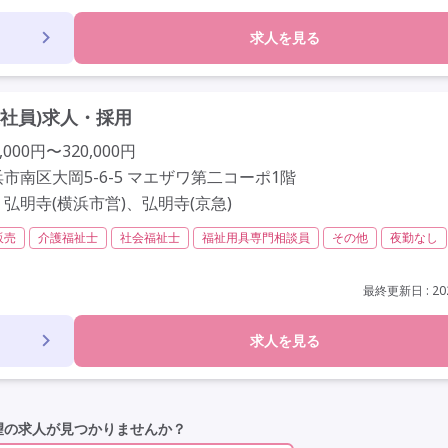
求人を見る
社員)求人・採用
000円〜320,000円
市南区大岡5-6-5 マエザワ第二コーポ1階
弘明寺(横浜市営)、弘明寺(京急)
販売
介護福祉士
社会福祉士
福祉用具専門相談員
その他
夜勤なし
社会保険完備
交通費支給
年間休日120日以上
年間休日110日以上
車通勤可
駅近
最終更新日 : 202
求人を見る
望の求人が見つかりませんか？