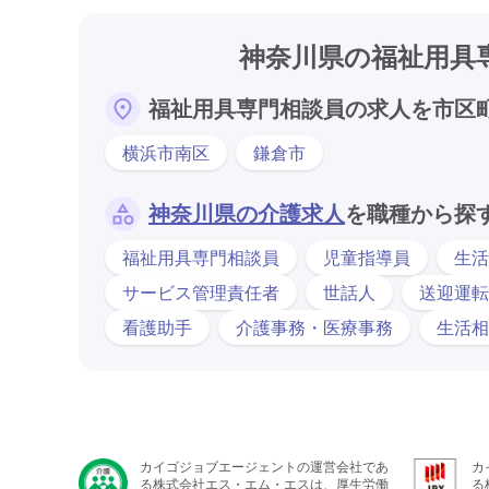
神奈川県の福祉用具
福祉用具専門相談員の求人を市区
横浜市南区
鎌倉市
神奈川県の介護求人
を職種から探
福祉用具専門相談員
児童指導員
生活
サービス管理責任者
世話人
送迎運転
看護助手
介護事務・医療事務
生活相
カイゴジョブエージェントの運営会社であ
カ
る株式会社エス・エム・エスは、厚生労働
る