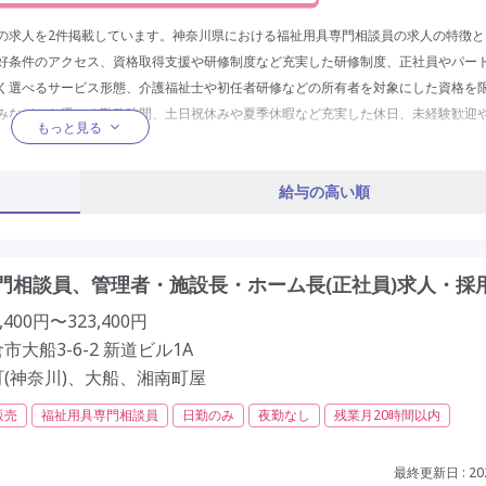
の求人を2件掲載しています。神奈川県における福祉用具専門相談員の求人の特徴と
好条件のアクセス、資格取得支援や研修制度など充実した研修制度、正社員やパー
く選べるサービス形態、介護福祉士や初任者研修などの所有者を対象にした資格を
みなどから選べる勤務時間、土日祝休みや夏季休暇など充実した休日、未経験歓迎
もっと見る
就業形態が挙げられるので、神奈川県で福祉用具専門相談員への転職を考えている
給与の高い順
門相談員、管理者・施設長・ホーム長(正社員)求人・採
400円〜323,400円
大船3-6-2 新道ビル1A
(神奈川)、大船、湘南町屋
販売
福祉用具専門相談員
日勤のみ
夜勤なし
残業月20時間以内
社会保険完備
交通費支給
年間休日110日以上
学歴不問
定年60歳以上
駅近
最終更新日 : 202