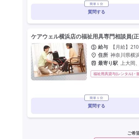
簡単１分
質問する
ケアウェル横浜店の福祉用具専門相談員(正
給与
【月給】210,
住所
神奈川県横浜
最寄り駅
上大岡、
福祉用具貸与(レンタル)・
残業月20時間以内
常勤
学歴不問
未経験歓迎
簡単１分
質問する
ご希