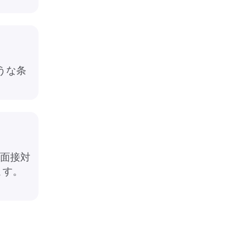
うな条
面接対
ます。