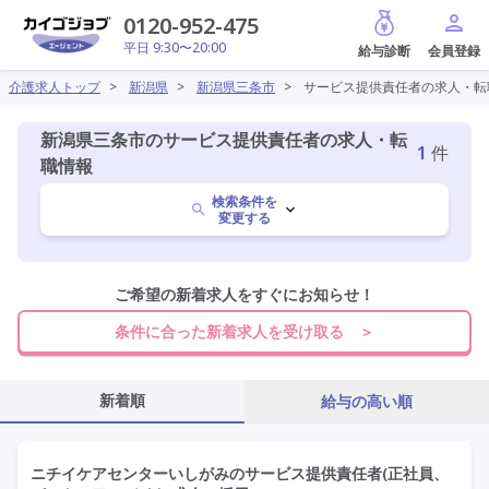
給与診断
0120-952-475
平日 9:30〜20:00
介護求人トップ
>
新潟県
>
新潟県三条市
>
サービス提供責任者の求人・転
新潟県三条市のサービス提供責任者の求人・転
1
件
職情報
検索条件を
変更する
新潟県
ご希望の新着求人をすぐにお知らせ！
変更
条件に合った新着求人を受け取る ＞
三条市
変更
新着順
給与の高い順
サービス提供責任者
変更
ニチイケアセンターいしがみのサービス提供責任者(正社員、