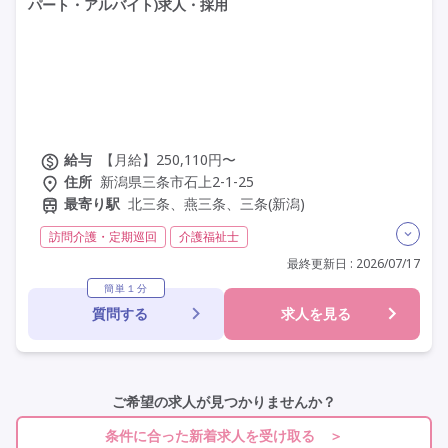
パート・アルバイト)求人・採用
施設形態を選ぶ
その他の条件を選ぶ
給与
【月給】250,110円〜
住所
新潟県三条市石上2-1-25
最寄り駅
北三条、燕三条、三条(新潟)
訪問介護・定期巡回
介護福祉士
実務者研修(ヘルパー1級)
夜勤なし
残業月20時間以内
最終更新日 : 2026/07/17
常勤
非常勤
社会保険完備
交通費支給
学歴不問
簡単１分
質問する
求人を見る
未経験歓迎
定年60歳以上
定年65歳以上
車通勤可
資格取得支援
研修制度あり
ご希望の求人が見つかりませんか？
条件に合った新着求人を受け取る ＞