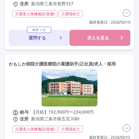
住所
新潟県三条市長野337
介護老人保健施設(老健)
介護福祉士
実務者研修(ヘルパー1級)
初任者研修(ヘルパー2級)
最終更新日 : 2026/03/16
無資格
夜勤専従
残業月20時間以内
残業ほぼなし
簡単１分
質問する
求人を見る
常勤
非常勤
社会保険完備
交通費支給
託児所・保育支援あり
年間休日120日以上
年間休日110日以上
学歴不問
未経験歓迎
定年60歳以上
車通勤可
駅近
資格取得支援
かもしか病院介護医療院の看護助手(正社員)求人・採用
研修制度あり
給与
【月給】192,900円〜234,000円
住所
新潟県三条市南五百川80
介護老人保健施設(老健)
介護福祉士
実務者研修(ヘルパー1級)
初任者研修(ヘルパー2級)
最終更新日 : 2026/03/15