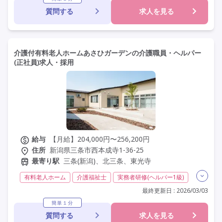
質問する
求人を見る
交通費支給
学歴不問
未経験歓迎
定年60歳以上
車通勤可
介護付有料老人ホームあさひガーデンの介護職員・ヘルパー
(正社員)求人・採用
給与
【月給】204,000円〜256,200円
住所
新潟県三条市西本成寺1-36-25
最寄り駅
三条(新潟)、北三条、東光寺
有料老人ホーム
介護福祉士
実務者研修(ヘルパー1級)
初任者研修(ヘルパー2級)
夜勤専従
残業月20時間以内
最終更新日 : 2026/03/03
残業ほぼなし
常勤
社会保険完備
交通費支給
簡単１分
質問する
求人を見る
学歴不問
定年60歳以上
定年65歳以上
車通勤可