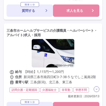
無資格
夜勤専従
残業月20時間以内
残業ほぼなし
簡単１分
質問する
求人を見る
常勤
社会保険完備
交通費支給
託児所・保育支援あり
年間休日110日以上
学歴不問
未経験歓迎
定年60歳以上
車通勤可
駅近
三条市ホームヘルプサービスの介護職員・ヘルパー(パート・
アルバイト)求人・採用
給与
【時給】1,115円〜1,200円
住所
新潟県三条市南四日町3-7-38-5 なでしこ嵐南2階
最寄り駅
三条(新潟)、北三条、東三条
訪問介護・定期巡回
介護福祉士
非常勤
学歴不問
未経験歓迎
定年なし
車通勤可
駅近
最終更新日 : 2026/03/13
簡単１分