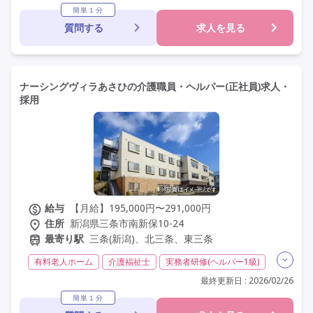
夜勤専従
残業月20時間以内
残業ほぼなし
常勤
簡単１分
質問する
求人を見る
社会保険完備
交通費支給
学歴不問
定年60歳以上
定年65歳以上
定年70歳以上
車通勤可
資格取得支援
研修制度あり
ナーシングヴィラあさひの介護職員・ヘルパー(正社員)求人・
採用
給与
【月給】195,000円〜291,000円
住所
新潟県三条市南新保10-24
最寄り駅
三条(新潟)、北三条、東三条
有料老人ホーム
介護福祉士
実務者研修(ヘルパー1級)
初任者研修(ヘルパー2級)
夜勤専従
残業月20時間以内
最終更新日 : 2026/02/26
残業ほぼなし
常勤
社会保険完備
交通費支給
簡単１分