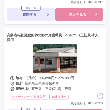
初任者研修(ヘルパー2級)
夜勤専従
常勤
最終更新日 : 2026/03/12
社会保険完備
交通費支給
学歴不問
未経験歓迎
簡単１分
質問する
求人を見る
定年60歳以上
定年65歳以上
車通勤可
高齢者福祉施設薬師の郷の介護職員・ヘルパー(正社員)求人・
採用
給与
【月給】200,850円〜275,440円
住所
新潟県三条市長嶺419
最寄り駅
東光寺、三条(新潟)、帯織
ショートステイ(短期入所)
介護福祉士
実務者研修(ヘルパー1級)
初任者研修(ヘルパー2級)
最終更新日 : 2026/03/03
夜勤専従
残業月20時間以内
常勤
社会保険完備
簡単１分