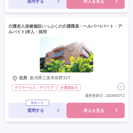
質問する
求人を見る
学歴不問
定年60歳以上
定年65歳以上
車通勤可
駅近
資格取得支援
介護老人保健施設いっぷくの介護職員・ヘルパー(パート・ア
ルバイト)求人・採用
住所
新潟県三条市長野337
デイサービス・デイケア
介護福祉士
実務者研修(ヘルパー1級)
初任者研修(ヘルパー2級)
最終更新日 : 2026/02/12
無資格
非常勤
学歴不問
未経験歓迎
車通勤可
簡単１分
質問する
求人を見る
駅近