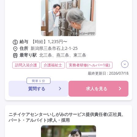
その他の条件を選ぶ
給与
【時給】1,235円〜
住所
新潟県三条市石上2-1-25
最寄り駅
北三条、燕三条、東三条
訪問入浴介護
介護福祉士
実務者研修(ヘルパー1級)
初任者研修(ヘルパー2級)
非常勤
学歴不問
最終更新日 : 2026/07/18
未経験歓迎
定年60歳以上
定年65歳以上
車通勤可
簡単１分
質問する
求人を見る
ニチイケアセンターいしがみのサービス提供責任者(正社員、
パート・アルバイト)求人・採用