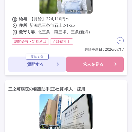
給与
【月給】224,110円〜
住所
新潟県三条市石上2-1-25
最寄り駅
北三条、燕三条、三条(新潟)
訪問介護・定期巡回
介護福祉士
実務者研修(ヘルパー1級)
初任者研修(ヘルパー2級)
最終更新日 : 2026/07/17
夜勤なし
残業月20時間以内
常勤
非常勤
簡単１分
質問する
求人を見る
社会保険完備
交通費支給
学歴不問
未経験歓迎
定年60歳以上
定年65歳以上
車通勤可
資格取得支援
研修制度あり
三之町病院の看護助手(正社員)求人・採用