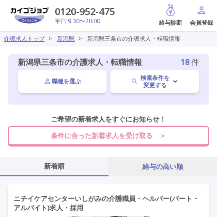
給与診断
0120-952-475
平日 9:30〜20:00
介護求人トップ
>
新潟県
>
新潟県三条市の介護求人・転職情報
新潟県三条市の介護求人・転職情報
18
件
検索条件を
職種を選ぶ
変更する
新潟県
ご希望の新着求人をすぐにお知らせ！
変更
条件に合った新着求人を受け取る ＞
三条市
変更
新着順
給与の高い順
施設形態を選ぶ
ニチイケアセンターいしがみの介護職員・ヘルパー(パート・
アルバイト)求人・採用