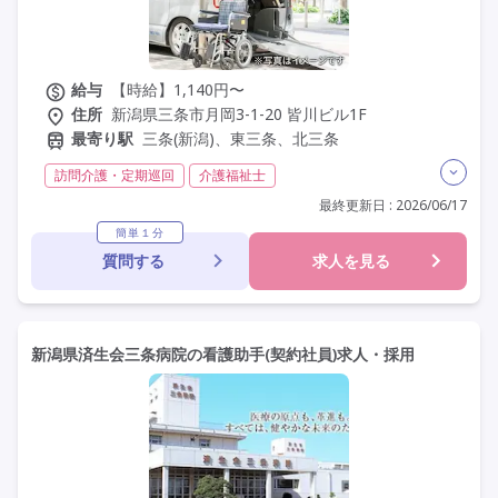
給与
【時給】1,140円〜
住所
新潟県三条市月岡3-1-20 皆川ビル1F
最寄り駅
三条(新潟)、東三条、北三条
訪問介護・定期巡回
介護福祉士
実務者研修(ヘルパー1級)
初任者研修(ヘルパー2級)
最終更新日 : 2026/06/17
非常勤
学歴不問
未経験歓迎
定年60歳以上
簡単１分
質問する
求人を見る
定年65歳以上
車通勤可
新潟県済生会三条病院の看護助手(契約社員)求人・採用