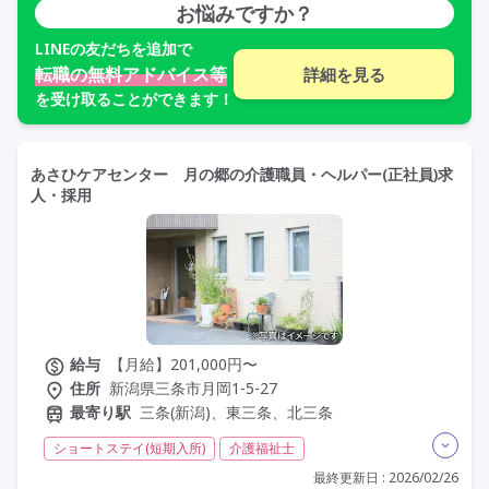
お悩みですか？
LINE
の友だちを追加で
転職の無料アドバイス等
詳細を見る
を受け取ることができます！
あさひケアセンター 月の郷の介護職員・ヘルパー(正社員)求
人・採用
給与
【月給】201,000円〜
住所
新潟県三条市月岡1-5-27
最寄り駅
三条(新潟)、東三条、北三条
ショートステイ(短期入所)
介護福祉士
実務者研修(ヘルパー1級)
初任者研修(ヘルパー2級)
最終更新日 : 2026/02/26