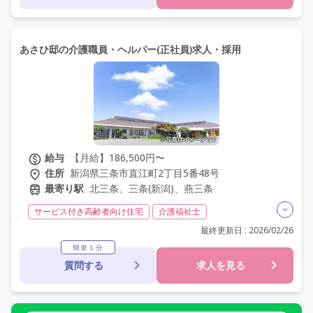
あさひ邸の介護職員・ヘルパー(正社員)求人・採用
給与
【月給】186,500円〜
住所
新潟県三条市直江町2丁目5番48号
最寄り駅
北三条、三条(新潟)、燕三条
サービス付き高齢者向け住宅
介護福祉士
実務者研修(ヘルパー1級)
初任者研修(ヘルパー2級)
最終更新日 : 2026/02/26
夜勤専従
残業月20時間以内
残業ほぼなし
常勤
簡単１分
質問する
求人を見る
社会保険完備
交通費支給
学歴不問
定年60歳以上
定年65歳以上
車通勤可