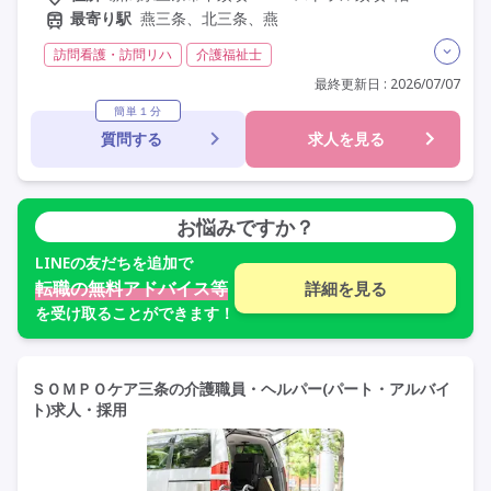
最寄り駅
燕三条、北三条、燕
訪問看護・訪問リハ
介護福祉士
実務者研修(ヘルパー1級)
初任者研修(ヘルパー2級)
最終更新日 : 2026/07/07
社会福祉士
その他
日勤のみ
夜勤なし
簡単１分
質問する
求人を見る
残業月20時間以内
常勤
オープン3年以内
社会保険完備
年間休日110日以上
学歴不問
駅近
お悩みですか？
LINE
の友だちを追加で
転職の無料アドバイス等
詳細を見る
を受け取ることができます！
ＳＯＭＰＯケア三条の介護職員・ヘルパー(パート・アルバイ
ト)求人・採用