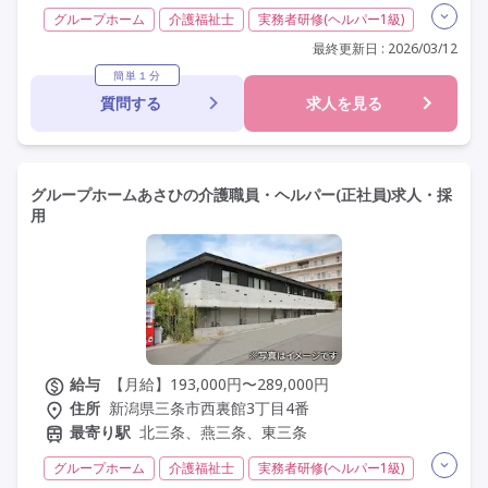
グループホーム
介護福祉士
実務者研修(ヘルパー1級)
初任者研修(ヘルパー2級)
夜勤専従
残業月20時間以内
最終更新日 : 2026/03/12
残業ほぼなし
常勤
社会保険完備
交通費支給
簡単１分
質問する
求人を見る
年間休日120日以上
年間休日110日以上
学歴不問
定年60歳以上
車通勤可
駅近
グループホームあさひの介護職員・ヘルパー(正社員)求人・採
用
給与
【月給】193,000円〜289,000円
住所
新潟県三条市西裏館3丁目4番
最寄り駅
北三条、燕三条、東三条
グループホーム
介護福祉士
実務者研修(ヘルパー1級)