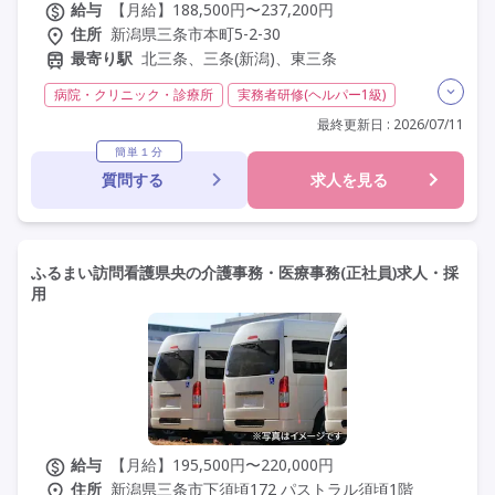
給与
【月給】188,500円〜237,200円
住所
新潟県三条市本町5-2-30
最寄り駅
北三条、三条(新潟)、東三条
病院・クリニック・診療所
実務者研修(ヘルパー1級)
初任者研修(ヘルパー2級)
無資格
夜勤専従
最終更新日 : 2026/07/11
残業月20時間以内
残業ほぼなし
常勤
社会保険完備
簡単１分
質問する
求人を見る
交通費支給
託児所・保育支援あり
年間休日120日以上
年間休日110日以上
学歴不問
未経験歓迎
定年60歳以上
定年65歳以上
車通勤可
駅近
ふるまい訪問看護県央の介護事務・医療事務(正社員)求人・採
用
給与
【月給】195,500円〜220,000円
住所
新潟県三条市下須頃172 パストラル須頃1階