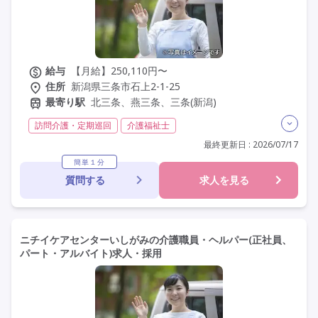
給与
【月給】250,110円〜
住所
新潟県三条市石上2-1-25
最寄り駅
北三条、燕三条、三条(新潟)
訪問介護・定期巡回
介護福祉士
実務者研修(ヘルパー1級)
夜勤なし
残業月20時間以内
最終更新日 : 2026/07/17
常勤
非常勤
社会保険完備
交通費支給
学歴不問
簡単１分
質問する
求人を見る
未経験歓迎
定年60歳以上
定年65歳以上
車通勤可
資格取得支援
研修制度あり
ニチイケアセンターいしがみの介護職員・ヘルパー(正社員、
パート・アルバイト)求人・採用