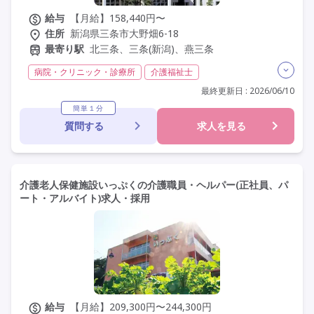
給与
【月給】158,440円〜
住所
新潟県三条市大野畑6-18
最寄り駅
北三条、三条(新潟)、燕三条
病院・クリニック・診療所
介護福祉士
実務者研修(ヘルパー1級)
初任者研修(ヘルパー2級)
最終更新日 : 2026/06/10
夜勤専従
残業月20時間以内
残業ほぼなし
常勤
簡単１分
質問する
求人を見る
社会保険完備
交通費支給
託児所・保育支援あり
年間休日120日以上
年間休日110日以上
学歴不問
定年なし
車通勤可
介護老人保健施設いっぷくの介護職員・ヘルパー(正社員、パ
ート・アルバイト)求人・採用
給与
【月給】209,300円〜244,300円