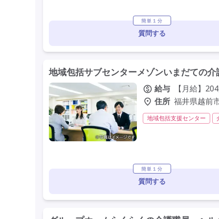
研修制度あり
簡単１分
質問する
地域包括サブセンターメゾンいまだての介護
給与
【月給】204,
住所
福井県越前市
地域包括支援センター
社会保険完備
交通費支
車通勤可
駅近
簡単１分
質問する