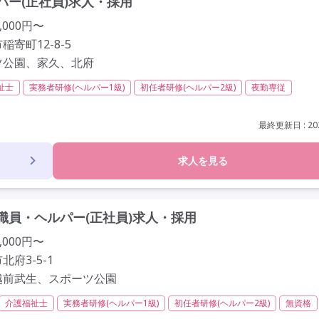
ー(正社員)求人・採用
,000円〜
寄町12-8-5
ツ公園、家久、北府
祉士
実務者研修(ヘルパー1級)
初任者研修(ヘルパー2級)
夜勤専従
ほぼなし
常勤
社会保険完備
交通費支給
学歴不問
車通勤可
最終更新日 : 202
求人を見る
員・ヘルパー(正社員)求人・採用
,000円〜
府3-5-1
越前武生、スポーツ公園
介護福祉士
実務者研修(ヘルパー1級)
初任者研修(ヘルパー2級)
無資格