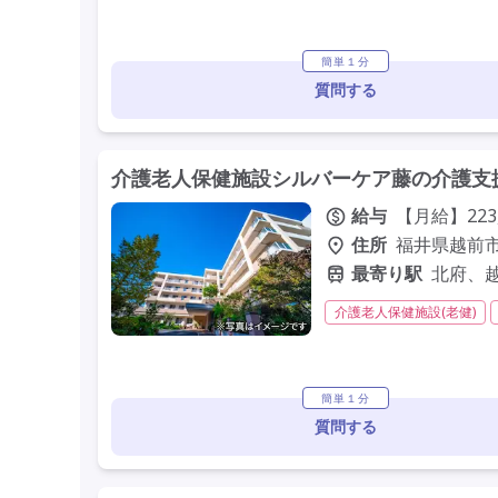
日勤のみ
夜勤なし
学歴不問
未経験歓迎
簡単１分
質問する
介護老人保健施設シルバーケア藤の介護支援
給与
【月給】223,
住所
福井県越前市北
最寄り駅
北府、
介護老人保健施設(老健)
残業ほぼなし
常勤
簡単１分
質問する