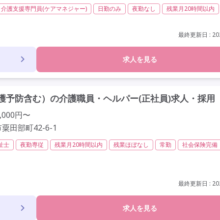
介護支援専門員(ケアマネジャー)
日勤のみ
夜勤なし
残業月20時間以内
社会保険完備
交通費支給
年間休日120日以上
年間休日110日以上
定年65歳以上
車通勤可
最終更新日 : 202
求人を見る
護予防含む）の介護職員・ヘルパー(正社員)求人・採用
,000円〜
田部町42-6-1
祉士
夜勤専従
残業月20時間以内
残業ほぼなし
常勤
社会保険完備
定年60歳以上
車通勤可
駅近
最終更新日 : 202
求人を見る