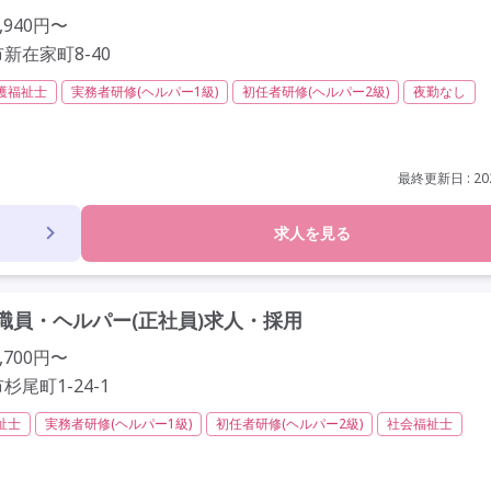
,940円〜
新在家町8-40
護福祉士
実務者研修(ヘルパー1級)
初任者研修(ヘルパー2級)
夜勤なし
社会保険完備
交通費支給
学歴不問
未経験歓迎
定年60歳以上
駅近
資格取得支援
研修制度あり
最終更新日 : 202
求人を見る
員・ヘルパー(正社員)求人・採用
,700円〜
尾町1-24-1
祉士
実務者研修(ヘルパー1級)
初任者研修(ヘルパー2級)
社会福祉士
業月20時間以内
残業ほぼなし
常勤
社会保険完備
交通費支給
間休日110日以上
学歴不問
未経験歓迎
定年60歳以上
車通勤可
駅