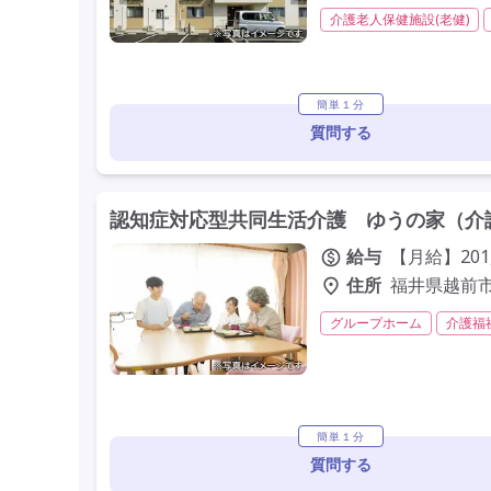
介護老人保健施設(老健)
残業ほぼなし
常勤
学歴不問
定年60歳以上
簡単１分
質問する
認知症対応型共同生活介護 ゆうの家（介
給与
【月給】201
住所
福井県越前市粟
グループホーム
介護福
交通費支給
学歴不問
簡単１分
質問する