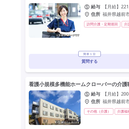
給与
【月給】221
住所
福井県越前市
訪問介護・定期巡回
介
残業月20時間以内
常勤
定年65歳以上
車通勤可
簡単１分
質問する
看護小規模多機能ホームクローバーの介護職
給与
【月給】200
住所
福井県越前市杉
その他（介護）
介護福
その他
夜勤専従
残
年間休日120日以上
年