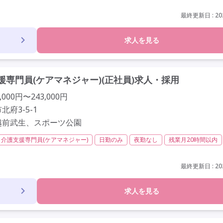
残業月20時間以内
残業ほぼなし
常勤
社会保険完備
交通費支給
定年60歳以上
車通勤可
駅近
最終更新日 : 202
求人を見る
専門員(ケアマネジャー)(正社員)求人・採用
000円〜243,000円
府3-5-1
越前武生、スポーツ公園
介護支援専門員(ケアマネジャー)
日勤のみ
夜勤なし
残業月20時間以内
社会保険完備
交通費支給
学歴不問
定年60歳以上
車通勤可
駅近
最終更新日 : 202
求人を見る