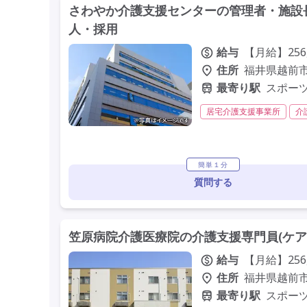
さわやか介護支援センターの管理者・施設長
人・採用
給与
【月給】256,
住所
福井県越前市
最寄り駅
スポー
居宅介護支援事業所
介
残業ほぼなし
常勤
学歴不問
定年60歳以上
簡単１分
質問する
笠原病院介護医療院の介護支援専門員(ケア
給与
【月給】256,
住所
福井県越前市
最寄り駅
スポー