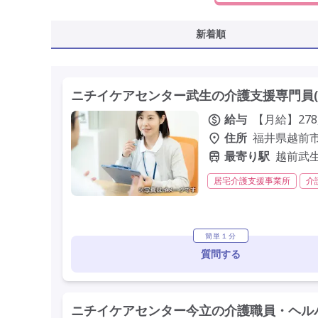
新着順
ニチイケアセンター武生の介護支援専門員(
給与
【月給】278
住所
福井県越前市国
最寄り駅
越前武
居宅介護支援事業所
介
残業月20時間以内
常勤
定年60歳以上
定年65
簡単１分
質問する
ニチイケアセンター今立の介護職員・ヘルパ