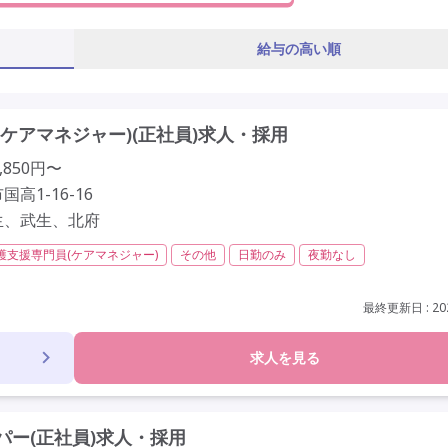
給与の高い順
ケアマネジャー)(正社員)求人・採用
,850円〜
高1-16-16
生、武生、北府
護支援専門員(ケアマネジャー)
その他
日勤のみ
夜勤なし
社会保険完備
交通費支給
年間休日110日以上
学歴不問
未経験歓
歳以上
車通勤可
最終更新日 : 202
求人を見る
ー(正社員)求人・採用