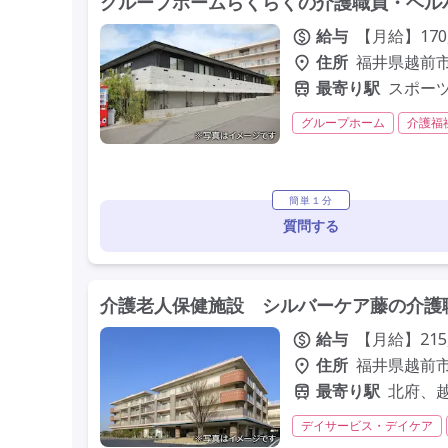
グループホームらくらくの介護職員・ヘルパ
給与
【月給】170
住所
福井県越前市稲
最寄り駅
スポー
グループホーム
介護福
残業月20時間以内
残業
簡単１分
質問する
介護老人保健施設 シルバーケア藤の介護職
給与
【月給】215
住所
福井県越前市北
最寄り駅
北府、
デイサービス・デイケア