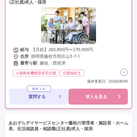
(正社員)求人・採用
施設形態を選ぶ
その他の条件を選ぶ
給与
【月給】260,800円〜270,900円
住所
静岡県藤枝市岡出山3-7-1
最寄り駅
藤枝、西焼津
小規模多機能型居宅介護
介護福祉士
実務者研修(ヘルパー1級)
初任者研修(ヘルパー2級)
最終更新日 : 2026/08/06
その他
夜勤専従
残業月20時間以内
常勤
簡単１分
質問する
求人を見る
社会保険完備
交通費支給
学歴不問
定年60歳以上
定年65歳以上
定年70歳以上
車通勤可
あおぞらデイサービスセンター藤枝の管理者・施設長・ホーム
長、生活相談員・相談職(正社員)求人・採用