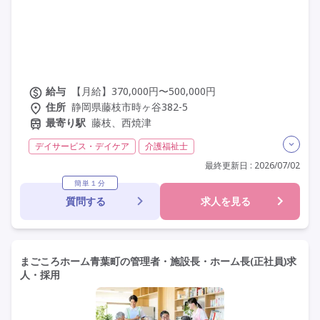
給与
【月給】370,000円〜500,000円
住所
静岡県藤枝市時ヶ谷382-5
最寄り駅
藤枝、西焼津
デイサービス・デイケア
介護福祉士
実務者研修(ヘルパー1級)
初任者研修(ヘルパー2級)
最終更新日 : 2026/07/02
日勤のみ
夜勤なし
常勤
社会保険完備
簡単１分
質問する
求人を見る
交通費支給
学歴不問
定年60歳以上
定年65歳以上
定年70歳以上
車通勤可
まごころホーム青葉町の管理者・施設長・ホーム長(正社員)求
人・採用