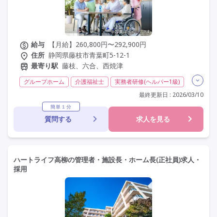
給与
【月給】260,800円〜292,900円
住所
静岡県藤枝市青葉町5-12-1
最寄り駅
藤枝、六合、西焼津
グループホーム
介護福祉士
実務者研修(ヘルパー1級)
初任者研修(ヘルパー2級)
夜勤専従
残業月20時間以内
最終更新日 : 2026/03/10
常勤
社会保険完備
交通費支給
学歴不問
簡単１分
質問する
求人を見る
定年60歳以上
定年65歳以上
定年70歳以上
車通勤可
ハートライフ高柳の管理者・施設長・ホーム長(正社員)求人・
採用