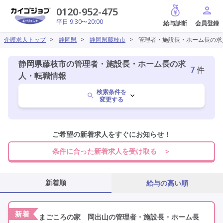
給与診断
0120-952-475
平日 9:30〜20:00
介護求人トップ
>
静岡県
>
静岡県藤枝市
>
管理者・施設長・ホーム長の求
静岡県藤枝市の管理者・施設長・ホーム長の求
7
件
人・転職情報
検索条件を
変更する
静岡県
ご希望の新着求人をすぐにお知らせ！
変更
条件に合った新着求人を受け取る ＞
藤枝市
変更
新着順
給与の高い順
管理者・施設長・ホーム長
変更
新着
まごころの家 岡出山の管理者・施設長・ホーム長