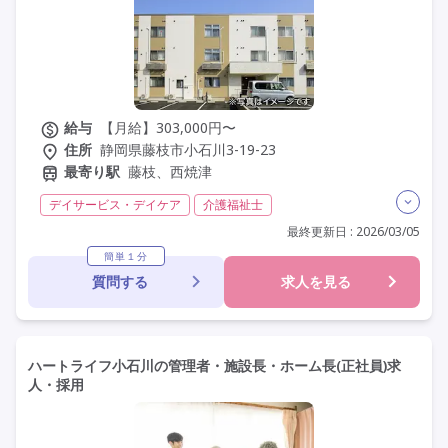
給与
【月給】303,000円〜
住所
静岡県藤枝市小石川3-19-23
最寄り駅
藤枝、西焼津
デイサービス・デイケア
介護福祉士
実務者研修(ヘルパー1級)
初任者研修(ヘルパー2級)
最終更新日 : 2026/03/05
夜勤なし
残業月20時間以内
常勤
社会保険完備
簡単１分
質問する
求人を見る
交通費支給
年間休日110日以上
学歴不問
未経験歓迎
定年60歳以上
定年65歳以上
車通勤可
資格取得支援
研修制度あり
ハートライフ小石川の管理者・施設長・ホーム長(正社員)求
人・採用