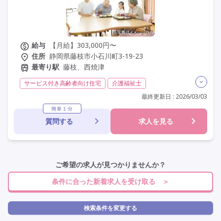
給与
【月給】303,000円〜
住所
静岡県藤枝市小石川町3-19-23
最寄り駅
藤枝、西焼津
サービス付き高齢者向け住宅
介護福祉士
実務者研修(ヘルパー1級)
初任者研修(ヘルパー2級)
最終更新日 : 2026/03/03
夜勤専従
残業月20時間以内
常勤
社会保険完備
簡単１分
質問する
求人を見る
交通費支給
年間休日110日以上
学歴不問
未経験歓迎
定年60歳以上
定年65歳以上
車通勤可
資格取得支援
研修制度あり
ご希望の求人が見つかりませんか？
条件に合った新着求人を受け取る ＞
検索条件を変更する