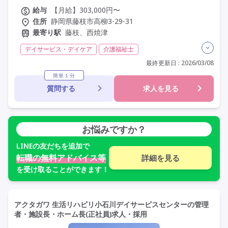
給与
【月給】303,000円〜
住所
静岡県藤枝市高柳3-29-31
最寄り駅
藤枝、西焼津
デイサービス・デイケア
介護福祉士
実務者研修(ヘルパー1級)
初任者研修(ヘルパー2級)
最終更新日 : 2026/03/08
夜勤なし
残業月20時間以内
常勤
社会保険完備
簡単１分
質問する
求人を見る
交通費支給
年間休日110日以上
学歴不問
未経験歓迎
定年60歳以上
定年65歳以上
車通勤可
資格取得支援
研修制度あり
お悩みですか？
LINE
の友だちを追加で
転職の無料アドバイス等
詳細を見る
を受け取ることができます！
アクタガワ 生活リハビリ小石川デイサービスセンターの管理
者・施設長・ホーム長(正社員)求人・採用