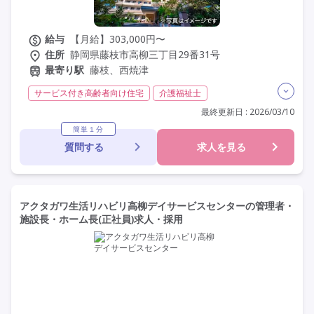
給与
【月給】303,000円〜
住所
静岡県藤枝市高柳三丁目29番31号
最寄り駅
藤枝、西焼津
サービス付き高齢者向け住宅
介護福祉士
実務者研修(ヘルパー1級)
初任者研修(ヘルパー2級)
最終更新日 : 2026/03/10
夜勤専従
残業月20時間以内
常勤
社会保険完備
簡単１分
質問する
求人を見る
交通費支給
年間休日110日以上
学歴不問
未経験歓迎
定年60歳以上
定年65歳以上
車通勤可
資格取得支援
研修制度あり
アクタガワ生活リハビリ高柳デイサービスセンターの管理者・
施設長・ホーム長(正社員)求人・採用