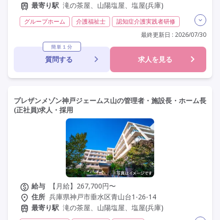
最寄り駅
滝の茶屋、山陽塩屋、塩屋(兵庫)
グループホーム
介護福祉士
認知症介護実践者研修
その他
夜勤専従
常勤
オープン3年以内
最終更新日 : 2026/07/30
社会保険完備
交通費支給
年間休日110日以上
簡単１分
質問する
求人を見る
学歴不問
定年なし
車通勤可
研修制度あり
プレザンメゾン神戸ジェームス山の管理者・施設長・ホーム長
(正社員)求人・採用
給与
【月給】267,700円〜
住所
兵庫県神戸市垂水区青山台1-26-14
最寄り駅
滝の茶屋、山陽塩屋、塩屋(兵庫)