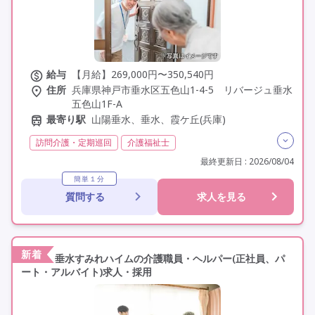
給与
【月給】269,000円〜350,540円
住所
兵庫県神戸市垂水区五色山1-4-5 リバージュ垂水
五色山1F-A
最寄り駅
山陽垂水、垂水、霞ケ丘(兵庫)
訪問介護・定期巡回
介護福祉士
実務者研修(ヘルパー1級)
初任者研修(ヘルパー2級)
最終更新日 : 2026/08/04
日勤のみ
夜勤なし
残業月20時間以内
常勤
簡単１分
質問する
求人を見る
非常勤
社会保険完備
交通費支給
年間休日110日以上
学歴不問
未経験歓迎
定年60歳以上
車通勤可
駅近
新着
垂水すみれハイムの介護職員・ヘルパー(正社員、パ
ート・アルバイト)求人・採用