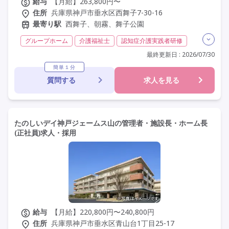
給与
【月給】263,800円〜
住所
兵庫県神戸市垂水区西舞子7-30-16
最寄り駅
西舞子、朝霧、舞子公園
グループホーム
介護福祉士
認知症介護実践者研修
その他
夜勤専従
常勤
社会保険完備
交通費支給
最終更新日 : 2026/07/30
年間休日110日以上
学歴不問
定年なし
車通勤可
簡単１分
質問する
求人を見る
研修制度あり
たのしいデイ神戸ジェームス山の管理者・施設長・ホーム長
(正社員)求人・採用
給与
【月給】220,800円〜240,800円
住所
兵庫県神戸市垂水区青山台1丁目25-17