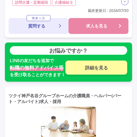
訪問介護・定期巡回
介護福祉士
実務者研修(ヘルパー1級)
初任者研修(ヘルパー2級)
最終更新日 : 2026/07/30
非常勤
学歴不問
未経験歓迎
定年60歳以上
簡単１分
質問する
求人を見る
定年65歳以上
車通勤可
お悩みですか？
LINE
の友だちを追加で
転職の無料アドバイス等
詳細を見る
を受け取ることができます！
ツクイ神戸名谷グループホームの介護職員・ヘルパー(パー
ト・アルバイト)求人・採用