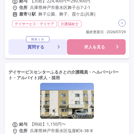
給与
【月給】224,400円〜290,900円
住所
兵庫県神戸市垂水区舞子台7-2-1
最寄り駅
舞子公園、舞子、霞ケ丘(兵庫)
デイサービス・デイケア
介護福祉士
実務者研修(ヘルパー1級)
初任者研修(ヘルパー2級)
最終更新日 : 2026/07/29
無資格
日勤のみ
夜勤なし
残業月20時間以内
簡単１分
質問する
求人を見る
常勤
非常勤
社会保険完備
年間休日110日以上
学歴不問
定年60歳以上
車通勤可
デイサービスセンターふるさとの介護職員・ヘルパー(パー
ト・アルバイト)求人・採用
給与
【時給】1,150円〜
住所
兵庫県神戸市垂水区塩屋町6-38-8