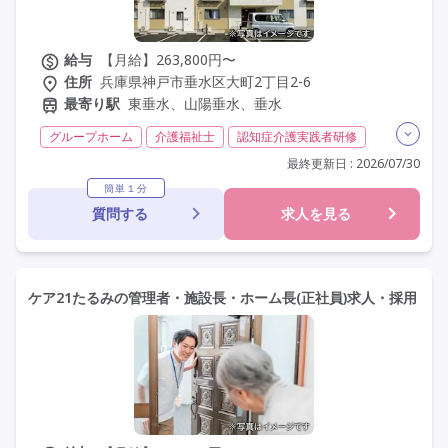
給与
【月給】263,800円〜
住所
兵庫県神戸市垂水区大町2丁目2-6
最寄り駅
東垂水、山陽垂水、垂水
グループホーム
介護福祉士
認知症介護実践者研修
その他
夜勤専従
常勤
社会保険完備
交通費支給
最終更新日 : 2026/07/30
年間休日110日以上
学歴不問
定年なし
車通勤可
簡単１分
質問する
求人を見る
研修制度あり
ケア21たるみの管理者・施設長・ホーム長(正社員)求人・採用