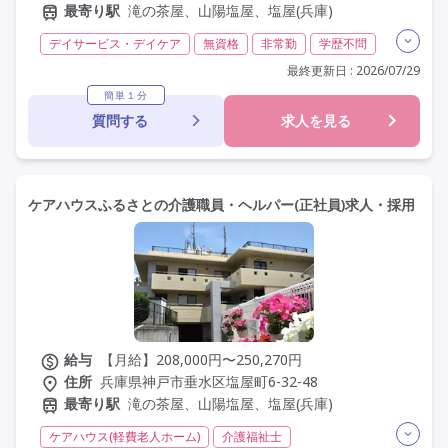
最寄り駅
滝の茶屋、山陽塩屋、塩屋(兵庫)
デイサービス・デイケア
無資格
非常勤
学歴不問
定年60歳以上
定年65歳以上
車通勤可
駅近
最終更新日 : 2026/07/29
簡単１分
質問する
求人を見る
ケアハウスふるさとの介護職員・ヘルパー(正社員)求人・採用
給与
【月給】208,000円〜250,270円
住所
兵庫県神戸市垂水区塩屋町6-32-48
最寄り駅
滝の茶屋、山陽塩屋、塩屋(兵庫)
ケアハウス(軽費老人ホーム)
介護福祉士