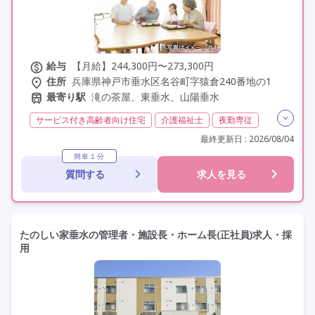
給与
【月給】244,300円〜273,300円
住所
兵庫県神戸市垂水区名谷町字猿倉240番地の1
最寄り駅
滝の茶屋、東垂水、山陽垂水
サービス付き高齢者向け住宅
介護福祉士
夜勤専従
残業月20時間以内
常勤
非常勤
オープン3年以内
最終更新日 : 2026/08/04
社会保険完備
交通費支給
託児所・保育支援あり
簡単１分
質問する
求人を見る
年間休日120日以上
年間休日110日以上
学歴不問
定年60歳以上
車通勤可
資格取得支援
たのしい家垂水の管理者・施設長・ホーム長(正社員)求人・採
用