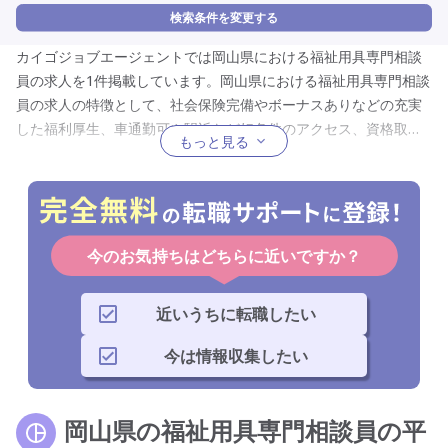
検索条件を変更する
カイゴジョブエージェントでは岡山県における福祉用具専門相談
員の求人を1件掲載しています。岡山県における福祉用具専門相談
員の求人の特徴として、社会保険完備やボーナスありなどの充実
した福利厚生、車通勤可や駅近など好条件のアクセス、資格取得
もっと見る
支援や研修制度など充実した研修制度、正社員やパートなどの働
き方に応じて選べる雇用形態、訪問介護や放課後等デイサービス
など幅広く選べるサービス形態、介護福祉士や初任者研修などの
所有者を対象にした資格を限定したもの、身体介護なしや送迎業
務なしなど幅広い仕事内容、夜勤専従や日勤のみなどから選べる
今のお気持ちはどちらに近いですか？
勤務時間、土日祝休みや夏季休暇など充実した休日、未経験歓迎
や定年なしなど誰もが応募しやすい応募要件、条件や非常勤など
近いうちに転職したい
の働き方に合わせた就業形態が挙げられるので、岡山県で福祉用
具専門相談員への転職を考えている人は必見です。
今は情報収集したい
岡山県の福祉用具専門相談員の平