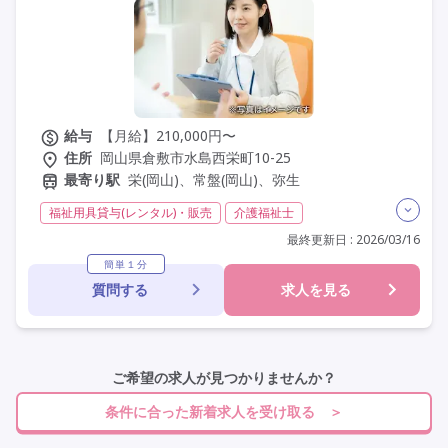
その他の条件を選ぶ
給与
【月給】210,000円〜
住所
岡山県倉敷市水島西栄町10-25
最寄り駅
栄(岡山)、常盤(岡山)、弥生
福祉用具貸与(レンタル)・販売
介護福祉士
福祉用具専門相談員
日勤のみ
夜勤なし
最終更新日 : 2026/03/16
残業月20時間以内
残業ほぼなし
常勤
社会保険完備
簡単１分
質問する
求人を見る
交通費支給
年間休日110日以上
学歴不問
定年60歳以上
定年65歳以上
車通勤可
駅近
ご希望の求人が見つかりませんか？
条件に合った新着求人を受け取る ＞