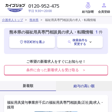
給与診断
0120-952-475
平日 9:30〜20:00
介護求人トップ
>
熊本県
>
福祉用具専門相談員の求人・転職情報
熊本県の福祉用具専門相談員の求人・転職情報
1
件
検索条件を
市区町村を選ぶ
変更する
熊本県
ご希望の新着求人をすぐにお知らせ！
変更
条件に合った新着求人を受け取る ＞
福祉用具専門相談員
変更
新着順
給与の高い順
施設形態を選ぶ
福祉用具貸与事業所千広の福祉用具専門相談員(正社員)求人・
採用