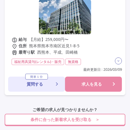
その他の条件を選ぶ
給与
【月給】259,000円〜
住所
熊本県熊本市南区近見1-8-5
最寄り駅
西熊本、平成、田崎橋
福祉用具貸与(レンタル)・販売
無資格
福祉用具専門相談員
日勤のみ
夜勤なし
最終更新日 : 2026/03/09
残業月20時間以内
残業ほぼなし
常勤
社会保険完備
簡単１分
質問する
求人を見る
交通費支給
学歴不問
未経験歓迎
定年60歳以上
車通勤可
ご希望の求人が見つかりませんか？
条件に合った新着求人を受け取る ＞