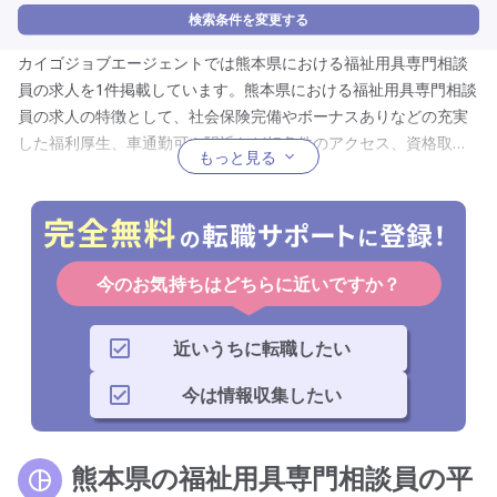
検索条件を変更する
カイゴジョブエージェントでは熊本県における福祉用具専門相談
員の求人を1件掲載しています。熊本県における福祉用具専門相談
員の求人の特徴として、社会保険完備やボーナスありなどの充実
した福利厚生、車通勤可や駅近など好条件のアクセス、資格取得
もっと見る
支援や研修制度など充実した研修制度、正社員やパートなどの働
き方に応じて選べる雇用形態、訪問介護や放課後等デイサービス
など幅広く選べるサービス形態、介護福祉士や初任者研修などの
所有者を対象にした資格を限定したもの、身体介護なしや送迎業
務なしなど幅広い仕事内容、夜勤専従や日勤のみなどから選べる
今のお気持ちはどちらに近いですか？
勤務時間、土日祝休みや夏季休暇など充実した休日、未経験歓迎
や定年なしなど誰もが応募しやすい応募要件、条件や非常勤など
近いうちに転職したい
の働き方に合わせた就業形態が挙げられるので、熊本県で福祉用
具専門相談員への転職を考えている人は必見です。
今は情報収集したい
熊本県の福祉用具専門相談員の平