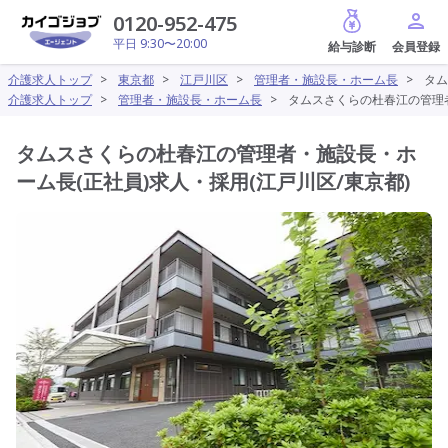
給与診断
0120-952-475
平日 9:30〜20:00
介護求人トップ
>
東京都
>
江戸川区
>
管理者・施設長・ホーム長
>
タム
介護求人トップ
>
管理者・施設長・ホーム長
>
タムスさくらの杜春江の管理者
タムスさくらの杜春江の管理者・施設長・ホ
ーム長(正社員)求人・採用(江戸川区/東京都)