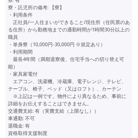
寮:
有
寮・託児所の備考:
【寮】
・利用条件
正社員/一人住まいができること/現住所（住民票のあ
る住所）から勤務地までの通勤時間が1時間30分以上の
職員
・単身寮（10,000円-30,000円 ※規定あり）
・利用期間
最長4年間（満期退寮後、住宅手当への切り替え可
能）
・家具家電付
エアコン、洗濯機、冷蔵庫、電子レンジ、テレビ、
テーブル、椅子、ベッド（又はロフト）、カーテン
※上記は一例です。物件により異なるため、事前に
詳細をお伝えすることはできません。
交通費支給:
有（実費支給（上限なし））
車通勤:
不可
退職金:
有
資格取得支援制度