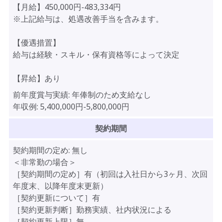
【月給】450,000円-483,334円
※上記給与は、処遇改善手当を含みます。
【優遇措置】
給与は経験・スキル・保有資格等によって決定
【昇給】あり
前年度賞与実績:
年俸制のため支給なし
年収例:
5,400,000円-5,800,000円
契約期間
契約期間の定め:
無し
＜非常勤の場合＞
［契約期間の定め］有（初回は入社日から3ヶ月、次回
年度末、以降年度末更新）
［契約更新について］有
［契約更新判断］勤務実績、社内状況による
［契約更新上限］無