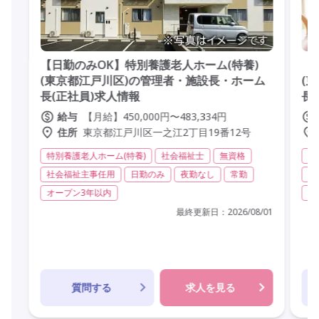
【日勤のみOK】特別養護老人ホーム(特養)
【
(東京都江戸川区)の管理者・施設長・ホーム
(
長(正社員)求人情報
長
【月給】450,000円〜483,334円
給与
東京都江戸川区一之江2丁目19番12号
住所
特別養護老人ホーム(特養)
社会福祉士
無資格
特
社会福祉主事任用
日勤のみ
夜勤なし
常勤
社
オープン3年以内
社
最終更新日：
2026/08/01
質問する
求人を見る