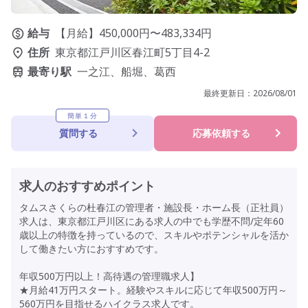
給与
【月給】450,000円〜483,334円
住所
東京都江戸川区春江町5丁目4-2
最寄り駅
一之江、船堀、葛西
最終更新日：
2026/08/01
簡単１分
質問する
応募依頼する
求人のおすすめポイント
タムスさくらの杜春江の管理者・施設長・ホーム長（正社員）
求人は、東京都江戸川区にある求人の中でも学歴不問/定年60
歳以上の特徴を持っているので、スキルやポテンシャルを活か
して働きたい方におすすめです。
年収500万円以上！高待遇の管理職求人】
★月給41万円スタート。経験やスキルに応じて年収500万円～
560万円を目指せるハイクラス求人です。