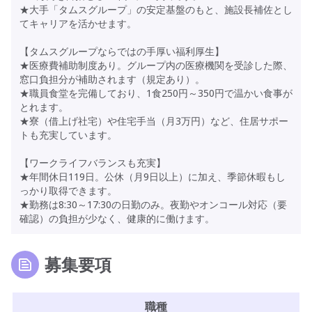
★大手「タムスグループ」の安定基盤のもと、施設長補佐とし
てキャリアを活かせます。
【タムスグループならではの手厚い福利厚生】
★医療費補助制度あり。グループ内の医療機関を受診した際、
窓口負担分が補助されます（規定あり）。
★職員食堂を完備しており、1食250円～350円で温かい食事が
とれます。
★寮（借上げ社宅）や住宅手当（月3万円）など、住居サポー
トも充実しています。
【ワークライフバランスも充実】
★年間休日119日。公休（月9日以上）に加え、季節休暇もし
っかり取得できます。
★勤務は8:30～17:30の日勤のみ。夜勤やオンコール対応（要
確認）の負担が少なく、健康的に働けます。
募集要項
職種