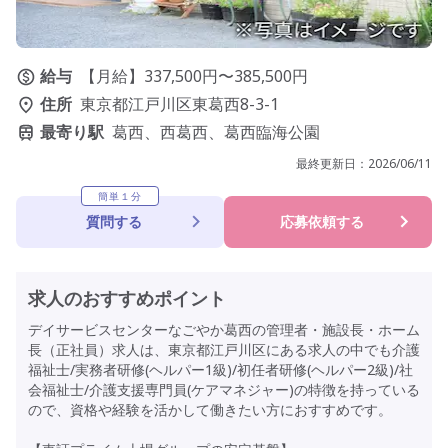
給与
【月給】337,500円〜385,500円
住所
東京都江戸川区東葛西8-3-1
最寄り駅
葛西、西葛西、葛西臨海公園
最終更新日：
2026/06/11
簡単１分
質問する
応募依頼する
求人のおすすめポイント
デイサービスセンターなごやか葛西の管理者・施設長・ホーム
長（正社員）求人は、東京都江戸川区にある求人の中でも介護
福祉士/実務者研修(ヘルパー1級)/初任者研修(ヘルパー2級)/社
会福祉士/介護支援専門員(ケアマネジャー)の特徴を持っている
ので、資格や経験を活かして働きたい方におすすめです。