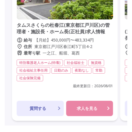
タムスさくらの杜春江(東京都江戸川区)の管
【
理者・施設長・ホーム長(正社員)求人情報
(
長
【月給】450,000円〜483,334円
給与
東京都江戸川区春江町5丁目4-2
住所
一之江、船堀、葛西
最寄り駅
特別養護老人ホーム(特養)
社会福祉士
無資格
特
社会福祉主事任用
日勤のみ
夜勤なし
常勤
社
社会保険完備
オ
最終更新日：
2026/08/01
質問する
求人を見る