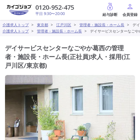
給与診断
0120-952-475
平日 9:30〜20:00
介護求人トップ
>
東京都
>
江戸川区
>
管理者・施設長・ホーム長
>
デイ
介護求人トップ
>
管理者・施設長・ホーム長
>
デイサービスセンターなごやか
デイサービスセンターなごやか葛西の管理
者・施設長・ホーム長(正社員)求人・採用(江
戸川区/東京都)