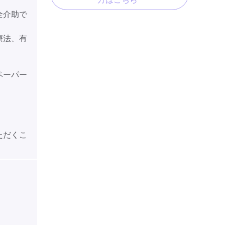
全介助で
療法、有
ペーパー
ただくこ