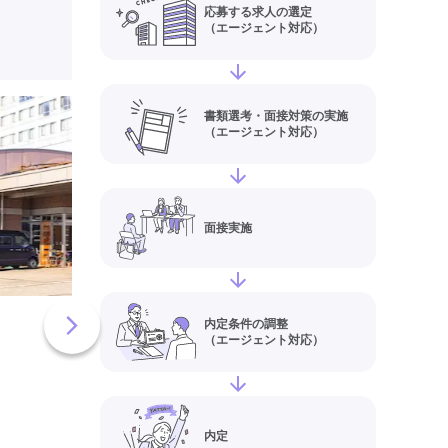
応募する求人の選定
（エージェント対応）
介護老人保健施設葵
書類選考・面接対策の実施
（エージェント対応）
ヨコハマ(神奈川県
区)の介護職員・ヘ
(正社員)求人情報
給与
【月給】204,90
面接実施
住所
神奈川県横浜市
町１１８２
最寄り駅
中山(神奈川
場(神奈川)
内定条件の調整
（エージェント対応）
デイサービス・デイケア
実務者研修(ヘルパー1級)
初任者研修(ヘルパー2級)
残業月20時間以内
残業ほぼ
内定