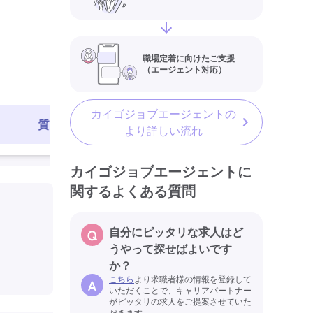
常勤
社会保険完備
交通
最終更新日
職場定着に向けたご支援
（エージェント対応）
カイゴジョブエージェントの
質問する
求人を見る
より詳しい流れ
カイゴジョブエージェントに
関するよくある質問
自分にピッタリな求人はど
うやって探せばよいです
か？
こちら
より求職者様の情報を登録して
いただくことで、キャリアパートナー
がピッタリの求人をご提案させていた
だきます。