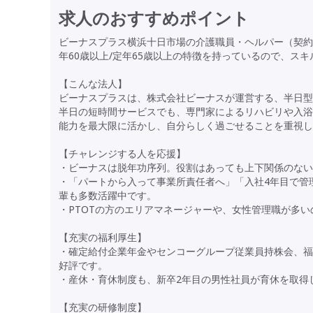
求人のおすすめポイント
ビーナスプラス横浜十日市場の介護職員・ヘルパー（契約
年60歳以上/定年65歳以上の特徴を持っているので、ス
【こんな法人】
ビーナスプラスは、株式会社ビーナスが運営する、半日型
半日の短時間サービスでも、専門家によるリハビリや入浴
能力を最大限に活かし、自分らしく過ごせることを重視
【チャレンジする人を応援】
・ビーナスは脱年功序列。役割はあっても上下関係のない
・「パートから入って事業所責任者へ」「入社4年目で管
輩も多数活躍中です。
・PTOTの方のエリアマネージャーや、女性管理職が多い
【充実の福利厚生】
・確定給付企業年金やセンコーグループ従業員持株会、福
好評です。
・産休・育休制度も、新卒2年目の男性社員が育休を取得
【充実の研修制度】