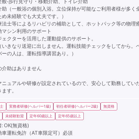
全般‐歩行見守り・移動介助、トイレ介助
介助（一般浴の個別入浴。立位保持が可能なご利用者様が多く
ため未経験でも大丈夫です。）
療法士等によるリハビリの補助として、ホットパック等の物理
動マシン利用のサポート
ジェクターを活用した運動提供のサポート。
（いきなり送迎に出しません。運転技能チェックをしてから。
バーの人は、運転指導講習あり。）
の介助はありません
マニュアルや研修が設定されているので、安心して勤務してい
きます。
士
実務者研修(ヘルパー1級)
初任者研修(ヘルパー2級)
無資格
未経験歓迎
定年60歳以上
定年65歳以上
:
OK(無資格)
動車運転免許（AT車限定可）必須