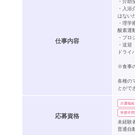
・介助
・入浴
はない
・理学
酸素運
・プロ
仕事内容
・送迎
ドライ
※食事
各種の
とがで
介護福祉
学歴不問
応募資格
未経験者
普通自