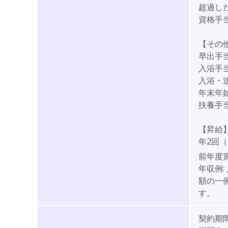
超過し
資格手当:
【その
早出手
入浴手当:
入浴・送
年末年始
扶養手
【昇給
年2回（
前年度
年収例:
額の一
す。
契約期