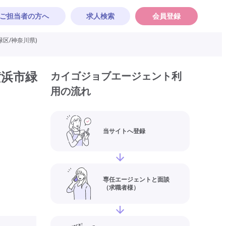
ご担当者の方へ
求人検索
会員登録
区/神奈川県)
横浜市緑
カイゴジョブエージェント利
用の流れ
当サイトへ登録
専任エージェントと面談
（求職者様）