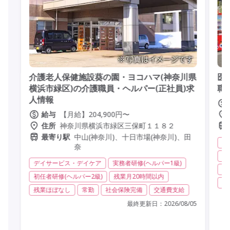
介護老人保健施設葵の園・ヨコハマ(神奈川県
医
横浜市緑区)の介護職員・ヘルパー(正社員)求
職
人情報
【月給】204,900円〜
給与
神奈川県横浜市緑区三保町１１８２
住所
中山(神奈川)、十日市場(神奈川)、田
最寄り駅
有
奈
実
デイサービス・デイケア
実務者研修(ヘルパー1級)
夜
初任者研修(ヘルパー2級)
残業月20時間以内
社
残業ほぼなし
常勤
社会保険完備
交通費支給
最終更新日：
2026/08/05