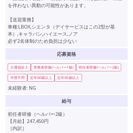
を伴わない異動の可能性があります。
【送迎業務】
車種:LBOX,シエンタ（デイサービスはこの2型が基
本）,キャラバン,ハイエース,ノア
必ず2名体制のため負担は少ない
応募資格
介護福祉士
実務者研修(ヘルパー1級)
初任者研修(ヘルパー2級)
学歴不問
定年60歳以上
定年65歳以上
未経験者:
NG
給与
初任者研修（ヘルパー2級）
【月給】247,450円
［内訳］