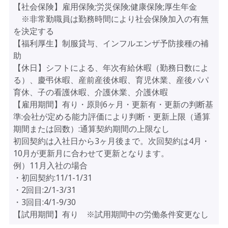
【社会保険】雇用保険;労災保険;健康保険;厚生年金
※非常勤職員は勤務時間により社会保険加入の有無
を決定する
【福利厚生】制服貸与、インフルエンザ予防接種の補
助
【休日】シフトによる、年次有給休暇（勤務日数によ
る）、慶弔休暇、産前産後休暇、育児休業、産後パパ
育休、子の看護休暇、介護休業、介護休暇
【雇用期間】有り・原則6ヶ月・更新有・更新の判断基
準:会社が定める能力評価により判断・更新上限（通算
期間または回数）:通算契約期間の上限なし
初回契約は入社日から3ヶ月後まで。次回契約は4月・
10月が更新月に合わせて更新となります。
例）11月入社の場合
・初回契約:11/1-1/31
・2回目:2/1-3/31
・3回目:4/1-9/30
【試用期間】有り ※試用期間中の労働条件変更なし