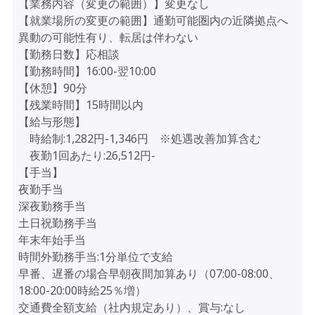
【業務内容（変更の範囲）】変更なし
【就業場所の変更の範囲】通勤可能圏内の近隣拠点へ
異動の可能性有り、転居は伴わない
【勤務日数】応相談
【勤務時間】16:00-翌10:00
【休憩】90分
【残業時間】15時間以内
【給与形態】
時給制:1,282円-1,346円 ※処遇改善加算含む
夜勤1回あたり:26,512円-
【手当】
夜勤手当
深夜勤務手当
土日祝勤務手当
年末年始手当
時間外勤務手当:1分単位で支給
早番、遅番の場合早朝夜間加算あり（07:00-08:00、
18:00-20:00時給25％増）
交通費全額支給（社内規定あり）、賞与:なし