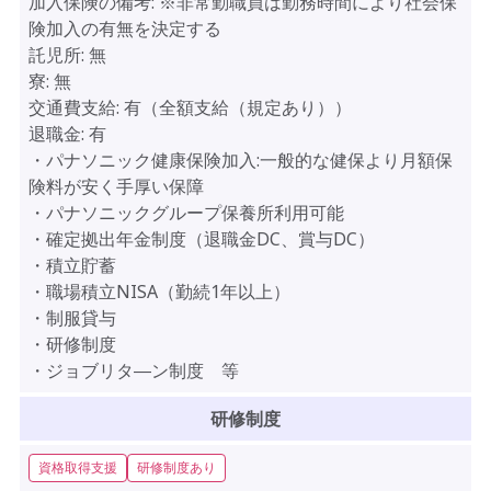
加入保険の備考:
※非常勤職員は勤務時間により社会保
険加入の有無を決定する
託児所:
無
寮:
無
交通費支給:
有（全額支給（規定あり））
退職金:
有
・パナソニック健康保険加入:一般的な健保より月額保
険料が安く手厚い保障
・パナソニックグループ保養所利用可能
・確定拠出年金制度（退職金DC、賞与DC）
・積立貯蓄
・職場積立NISA（勤続1年以上）
・制服貸与
・研修制度
・ジョブリタ―ン制度 等
研修制度
資格取得支援
研修制度あり