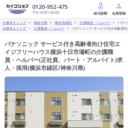
給与診断
0120-952-475
平日 9:30〜20:00
介護求人トップ
>
神奈川県
>
横浜市緑区
>
介護職員・ヘルパー
>
パナソ
介護求人トップ
>
介護職員・ヘルパー
>
パナソニック サービス付き高齢者向
パナソニック サービス付き高齢者向け住宅エ
イジフリーハウス横浜十日市場町の介護職
員・ヘルパー(正社員、パート・アルバイト)求
人・採用(横浜市緑区/神奈川県)