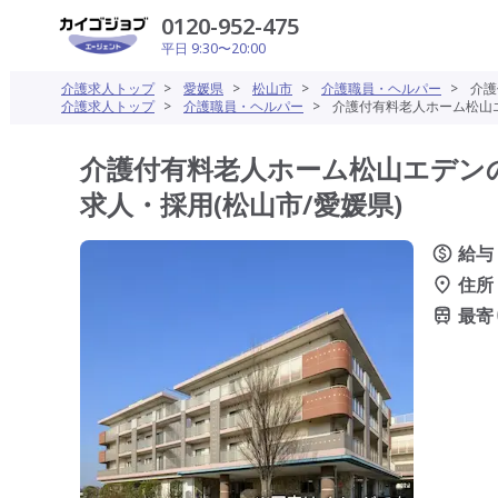
0120-952-475
平日 9:30〜20:00
介護求人トップ
>
愛媛県
>
松山市
>
介護職員・ヘルパー
>
介護
介護求人トップ
>
介護職員・ヘルパー
>
介護付有料老人ホーム松山エ
介護付有料老人ホーム松山エデン
求人・採用(松山市/愛媛県)
給与
住所
最寄