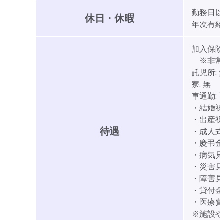
勤務日
休日・休暇
年次有
加入保険
※非常
託児所:
寮:
無
車通勤:
・結婚祝金
・出産祝金
待遇
・成人式
・慶弔金(
・病気見舞
・災害見舞
・障害見舞
・貸付金制
・医療
※施設