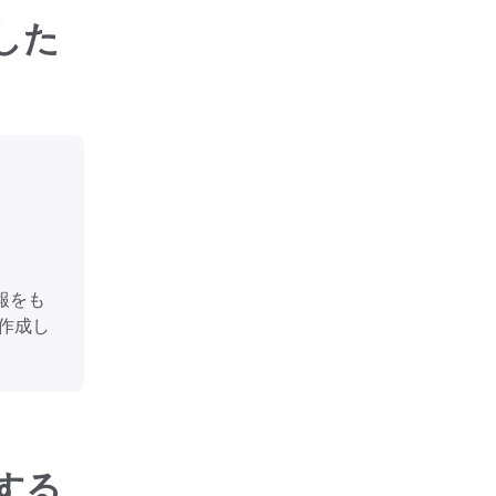
した
報をも
作成し
する