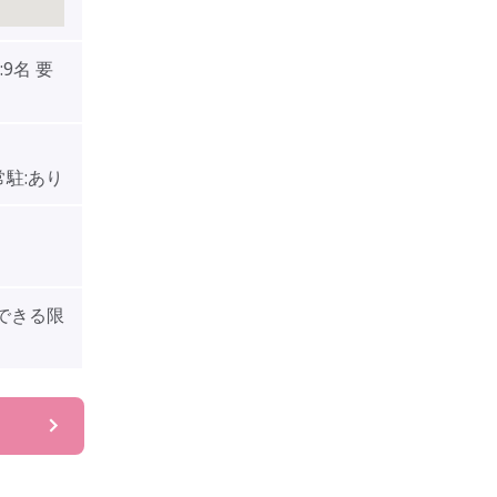
9名 要
常駐:あり
できる限