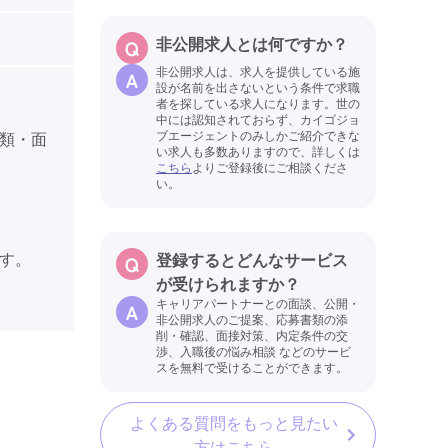
非公開求人とは何ですか？
非公開求人は、求人を提供している施
設が名前を出さないという条件で求職
者を探している求人になります。世の
中には認知されておらず、カイゴジョ
ブエージェントのみしかご紹介できな
類・面
い求人も多数ありますので、詳しくは
こちら
よりご登録後にご相談くださ
い。
す。
登録するとどんなサービス
が受けられますか？
キャリアパートナーとの面談、公開・
非公開求人のご提案、応募書類の添
削・確認、面接対策、内定条件の交
渉、入職後の悩み相談 などのサービ
スを無料で受けることができます。
よくある質問をもっと見たい
方はこちら