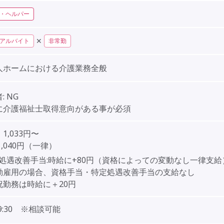
・ヘルパー
✕
アルバイト
非常勤
人ホームにおける介護業務全般
:
NG
に介護福祉士取得意向がある事が必須
】
1,033
円〜
1,040円（一律）
処遇改善手当:時給に+80円（資格によっての変動なし一律支給
勤雇用の場合、資格手当・特定処遇改善手当の支給なし
祝勤務は時給に＋20円
‐19:30 ※相談可能