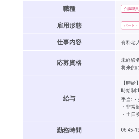
職種
介護職員
雇用形態
パート・
仕事内容
有料老
未経験者
応募資格
将来的
【時給
時給制:
給与
手当:
・
・非常
・土日
勤務時間
06:45