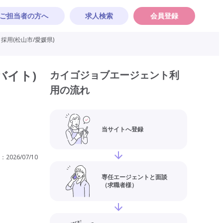
ご担当者の方へ
求人検索
会員登録
用(松山市/愛媛県)
バイト)
カイゴジョブエージェント利
用の流れ
当サイトへ登録
：
2026/07/10
専任エージェントと面談
（求職者様）