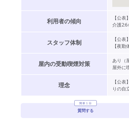
【公表】
利用者の傾向
介護2:6
【公表】
スタッフ体制
【夜勤体
あり（
屋内の受動喫煙対策
屋外に
【公表
理念
りの自
簡単１分
質問する