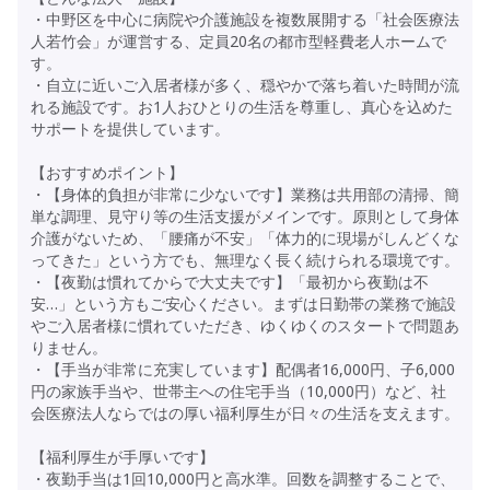
・中野区を中心に病院や介護施設を複数展開する「社会医療法
人若竹会」が運営する、定員20名の都市型軽費老人ホームで
す。
・自立に近いご入居者様が多く、穏やかで落ち着いた時間が流
れる施設です。お1人おひとりの生活を尊重し、真心を込めた
サポートを提供しています。
【おすすめポイント】
・【身体的負担が非常に少ないです】業務は共用部の清掃、簡
単な調理、見守り等の生活支援がメインです。原則として身体
介護がないため、「腰痛が不安」「体力的に現場がしんどくな
ってきた」という方でも、無理なく長く続けられる環境です。
・【夜勤は慣れてからで大丈夫です】「最初から夜勤は不
安…」という方もご安心ください。まずは日勤帯の業務で施設
やご入居者様に慣れていただき、ゆくゆくのスタートで問題あ
りません。
・【手当が非常に充実しています】配偶者16,000円、子6,000
円の家族手当や、世帯主への住宅手当（10,000円）など、社
会医療法人ならではの厚い福利厚生が日々の生活を支えます。
【福利厚生が手厚いです】
・夜勤手当は1回10,000円と高水準。回数を調整することで、