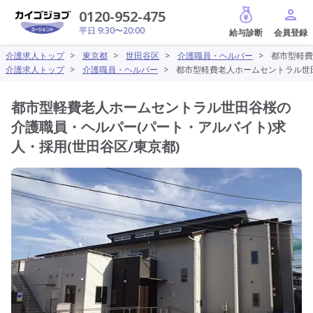
給与診断
0120-952-475
平日 9:30〜20:00
介護求人トップ
>
東京都
>
世田谷区
>
介護職員・ヘルパー
>
都市型軽費
介護求人トップ
>
介護職員・ヘルパー
>
都市型軽費老人ホームセントラル世田
都市型軽費老人ホームセントラル世田谷桜の
介護職員・ヘルパー(パート・アルバイト)求
人・採用(世田谷区/東京都)