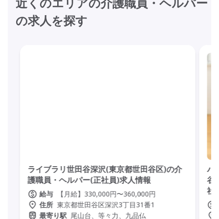
近くのエリアの介護職員・ヘルパー
の求人を探す
ライブラリ世田谷深沢(東京都世田谷区)の介
パ
護職員・ヘルパー(正社員)求人情報
谷
社
【月給】330,000円〜360,000円
給与
東京都世田谷区深沢3丁目31番1
住所
尾山台、等々力、九品仏
最寄り駅