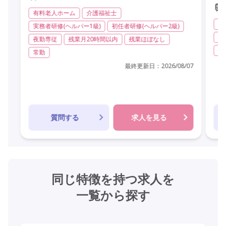
有料老人ホーム
介護福祉士
訪
実務者研修(ヘルパー1級)
初任者研修(ヘルパー2級)
実
夜勤専従
残業月20時間以内
残業ほぼなし
日
常勤
最終更新日：
2026/08/07
質問する
求人を見る
同じ特徴を持つ求人を
一覧から探す