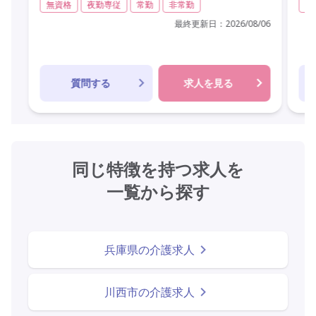
無資格
夜勤専従
常勤
非常勤
無
最終更新日：
2026/08/06
質問する
求人を見る
同じ特徴を持つ求人を
一覧から探す
兵庫県の介護求人
川西市の介護求人