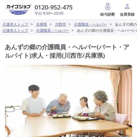
給与診断
0120-952-475
平日 9:30〜20:00
介護求人トップ
>
兵庫県
>
川西市
>
介護職員・ヘルパー
>
あんずの郷の
介護求人トップ
>
介護職員・ヘルパー
>
あんずの郷の介護職員・ヘルパー(パ
あんずの郷の介護職員・ヘルパー(パート・ア
ルバイト)求人・採用(川西市/兵庫県)