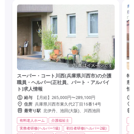
スーパー・コート川西(兵庫県川西市)の介護
特
職員・ヘルパー(正社員、パート・アルバイ
県
ト)求人情報
情
【月給】265,000円〜289,100円
給与
兵庫県川西市東久代2丁目16番14号
住所
北伊丹、池田(大阪)、川西池田
最寄り駅
有料老人ホーム
介護福祉士
特
実務者研修(ヘルパー1級)
初任者研修(ヘルパー2級)
実