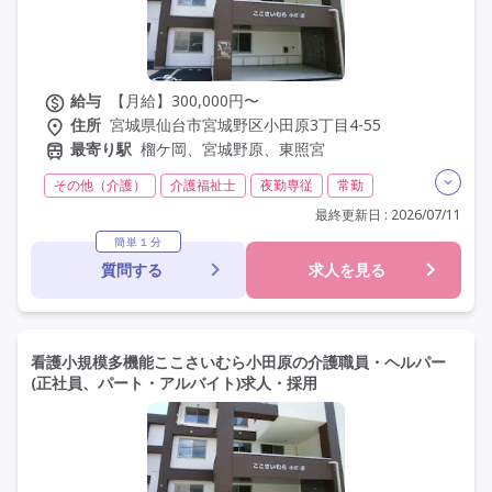
給与
【月給】300,000円〜
住所
宮城県仙台市宮城野区小田原3丁目4-55
最寄り駅
榴ケ岡、宮城野原、東照宮
その他（介護）
介護福祉士
夜勤専従
常勤
社会保険完備
交通費支給
託児所・保育支援あり
最終更新日 : 2026/07/11
学歴不問
未経験歓迎
定年60歳以上
車通勤可
簡単１分
質問する
求人を見る
資格取得支援
看護小規模多機能ここさいむら小田原の介護職員・ヘルパー
(正社員、パート・アルバイト)求人・採用