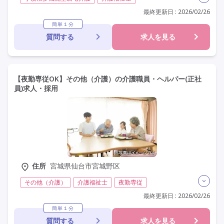
実務者研修(ヘルパー1級)
初任者研修(ヘルパー2級)
最終更新日 : 2026/02/26
夜勤専従
残業月20時間以内
常勤
社会保険完備
簡単１分
質問する
求人を見る
交通費支給
年間休日110日以上
学歴不問
定年60歳以上
定年65歳以上
車通勤可
駅近
【夜勤専従OK】その他（介護）の介護職員・ヘルパー(正社
員)求人・採用
住所
宮城県仙台市宮城野区
その他（介護）
介護福祉士
夜勤専従
残業月20時間以内
常勤
オープニングスタッフ
最終更新日 : 2026/02/26
オープン3年以内
社会保険完備
交通費支給
簡単１分
質問する
求人を見る
年間休日110日以上
学歴不問
定年60歳以上