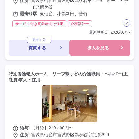
住所
宮城県仙台市宮城野区鶴ケ谷東1-1-5 ピーコムラ
イフ鶴ケ谷
最寄り駅
東仙台、小鶴新田、苦竹
サービス付き高齢者向け住宅
介護福祉士
実務者研修(ヘルパー1級)
初任者研修(ヘルパー2級)
最終更新日 : 2026/03/17
夜勤専従
残業月20時間以内
残業ほぼなし
常勤
簡単１分
質問する
求人を見る
社会保険完備
交通費支給
学歴不問
定年60歳以上
定年65歳以上
車通勤可
特別養護老人ホーム リーフ鶴ヶ谷の介護職員・ヘルパー(正
社員)求人・採用
給与
【月給】219,400円〜
住所
宮城県仙台市宮城野区鶴ヶ谷字京原79-1