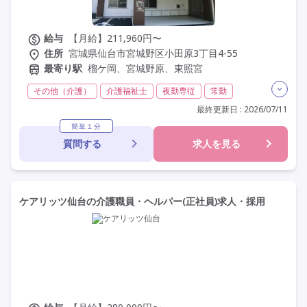
給与
【月給】211,960円〜
住所
宮城県仙台市宮城野区小田原3丁目4-55
最寄り駅
榴ケ岡、宮城野原、東照宮
その他（介護）
介護福祉士
夜勤専従
常勤
非常勤
社会保険完備
交通費支給
最終更新日 : 2026/07/11
託児所・保育支援あり
学歴不問
定年60歳以上
簡単１分
質問する
求人を見る
車通勤可
資格取得支援
ケアリッツ仙台の介護職員・ヘルパー(正社員)求人・採用