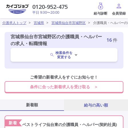
給与診断
0120-952-475
平日 9:30〜20:00
介護求人トップ
>
宮城県
>
宮城県仙台市宮城野区
>
介護職員・ヘルパーの
宮城県仙台市宮城野区の介護職員・ヘルパー
16
件
の求人・転職情報
検索条件を
変更する
宮城県
ご希望の新着求人をすぐにお知らせ！
変更
条件に合った新着求人を受け取る ＞
仙台市宮城野区
変更
新着順
給与の高い順
介護職員・ヘルパー
変更
新着
ベストライフ仙台東の介護職員・ヘルパー(契約社員)