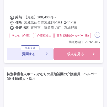
給与
【月給】208,400円〜
住所
宮城県仙台市宮城野区幸町2-11-16
最寄り駅
東照宮、陸前原ノ町、宮城野原
その他（介護）
介護福祉士
実務者研修(ヘルパー1級)
初任者研修(ヘルパー2級)
夜勤専従
残業月20時間以内
最終更新日 : 2026/03/17
残業ほぼなし
常勤
非常勤
社会保険完備
簡単１分
質問する
求人を見る
交通費支給
学歴不問
定年60歳以上
車通勤可
特別養護老人ホームかむりの里翔裕園の介護職員・ヘルパー
(正社員)求人・採用