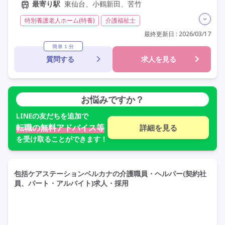
最寄り駅
東仙台、小鶴新田、苦竹
特別養護老人ホーム(特養)
介護福祉士
実務者研修(ヘルパー1級)
初任者研修(ヘルパー2級)
最終更新日 : 2026/03/17
夜勤専従
残業月20時間以内
残業ほぼなし
常勤
簡単１分
質問する
求人を見る
社会保険完備
交通費支給
年間休日120日以上
年間休日110日以上
学歴不問
定年60歳以上
定年65歳以上
車通勤可
お悩みですか？
LINE
の友だちを追加で
転職の無料アドバイス等
詳細を見る
を受け取ることができます！
包括ケアステーションベルカナの介護職員・ヘルパー(契約社
員、パート・アルバイト)求人・採用