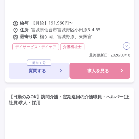
給与
【月給】191,960円〜
住所
宮城県仙台市宮城野区小田原3-4-55
最寄り駅
榴ケ岡、宮城野原、東照宮
デイサービス・デイケア
介護福祉士
実務者研修(ヘルパー1級)
初任者研修(ヘルパー2級)
最終更新日 : 2026/03/18
常勤
社会保険完備
交通費支給
簡単１分
質問する
求人を見る
託児所・保育支援あり
学歴不問
定年60歳以上
【日勤のみOK】訪問介護・定期巡回の介護職員・ヘルパー(正
社員)求人・採用