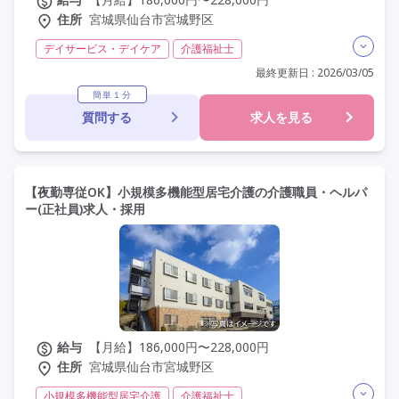
住所
宮城県仙台市宮城野区
デイサービス・デイケア
介護福祉士
実務者研修(ヘルパー1級)
初任者研修(ヘルパー2級)
最終更新日 : 2026/03/05
残業月20時間以内
常勤
社会保険完備
交通費支給
簡単１分
質問する
求人を見る
年間休日110日以上
学歴不問
定年60歳以上
定年65歳以上
車通勤可
【夜勤専従OK】小規模多機能型居宅介護の介護職員・ヘルパ
ー(正社員)求人・採用
給与
【月給】186,000円〜228,000円
住所
宮城県仙台市宮城野区
小規模多機能型居宅介護
介護福祉士