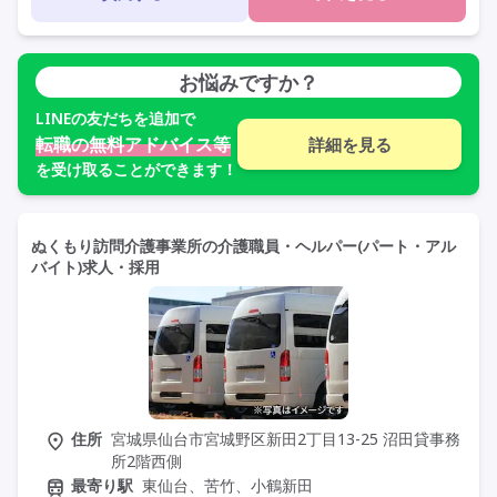
定年65歳以上
車通勤可
資格取得支援
研修制度あり
お悩みですか？
LINE
の友だちを追加で
転職の無料アドバイス等
詳細を見る
を受け取ることができます！
ぬくもり訪問介護事業所の介護職員・ヘルパー(パート・アル
バイト)求人・採用
住所
宮城県仙台市宮城野区新田2丁目13-25 沼田貸事務
所2階西側
最寄り駅
東仙台、苦竹、小鶴新田