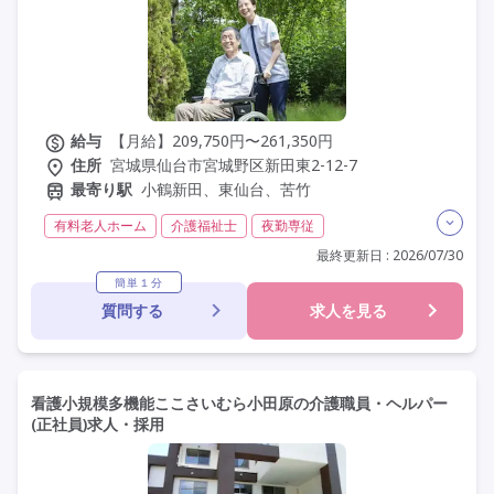
給与
【月給】209,750円〜261,350円
住所
宮城県仙台市宮城野区新田東2-12-7
最寄り駅
小鶴新田、東仙台、苦竹
有料老人ホーム
介護福祉士
夜勤専従
残業月20時間以内
常勤
社会保険完備
交通費支給
最終更新日 : 2026/07/30
年間休日110日以上
学歴不問
定年60歳以上
簡単１分
質問する
求人を見る
定年65歳以上
車通勤可
駅近
資格取得支援
研修制度あり
看護小規模多機能ここさいむら小田原の介護職員・ヘルパー
(正社員)求人・採用