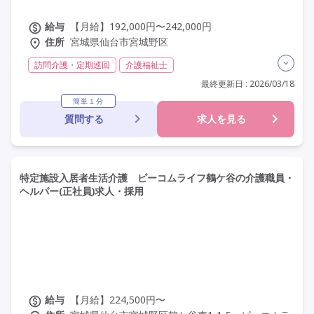
給与
【月給】192,000円〜242,000円
住所
宮城県仙台市宮城野区
訪問介護・定期巡回
介護福祉士
実務者研修(ヘルパー1級)
初任者研修(ヘルパー2級)
最終更新日 : 2026/03/18
日勤のみ
夜勤なし
残業月20時間以内
常勤
簡単１分
質問する
求人を見る
社会保険完備
交通費支給
年間休日110日以上
学歴不問
定年60歳以上
定年65歳以上
車通勤可
特定施設入居者生活介護 ピーコムライフ鶴ケ谷の介護職員・
ヘルパー(正社員)求人・採用
給与
【月給】224,500円〜