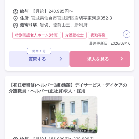
給与
【月給】240,985円〜
住所
宮城県仙台市宮城野区岩切字東河原352-3
最寄り駅
岩切、陸前山王、新利府
特別養護老人ホーム(特養)
介護福祉士
夜勤専従
残業月20時間以内
残業ほぼなし
常勤
社会保険完備
最終更新日 : 2026/03/16
交通費支給
年間休日110日以上
学歴不問
簡単１分
質問する
求人を見る
定年60歳以上
車通勤可
駅近
資格取得支援
研修制度あり
【初任者研修(ヘルパー2級)活躍】デイサービス・デイケアの
介護職員・ヘルパー(正社員)求人・採用
給与
【月給】186,000円〜228,000円