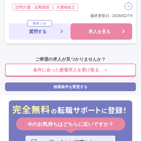
訪問介護・定期巡回
介護福祉士
実務者研修(ヘルパー1級)
初任者研修(ヘルパー2級)
最終更新日 : 2026/02/19
非常勤
学歴不問
未経験歓迎
定年なし
駅近
簡単１分
質問する
求人を見る
ご希望の求人が見つかりませんか？
条件に合った新着求人を受け取る ＞
検索条件を変更する
今のお気持ちはどちらに近いですか？