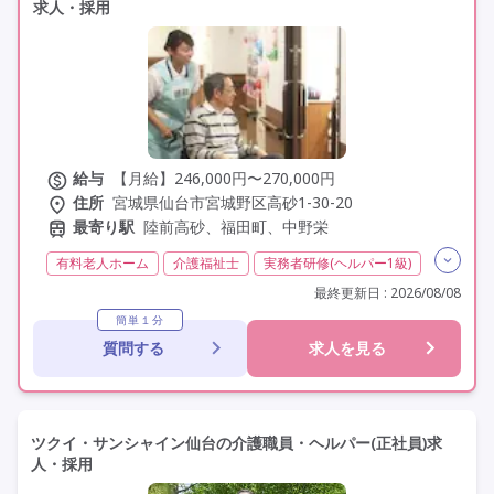
求人・採用
施設形態を選ぶ
その他の条件を選ぶ
給与
【月給】246,000円〜270,000円
住所
宮城県仙台市宮城野区高砂1-30-20
最寄り駅
陸前高砂、福田町、中野栄
有料老人ホーム
介護福祉士
実務者研修(ヘルパー1級)
初任者研修(ヘルパー2級)
無資格
夜勤専従
最終更新日 : 2026/08/08
残業月20時間以内
常勤
社会保険完備
交通費支給
簡単１分
質問する
求人を見る
年間休日110日以上
学歴不問
未経験歓迎
定年60歳以上
定年65歳以上
車通勤可
駅近
資格取得支援
研修制度あり
ツクイ・サンシャイン仙台の介護職員・ヘルパー(正社員)求
人・採用