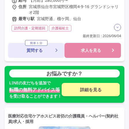
給与
【月給】280,000円〜
住所
宮城県仙台市宮城野区榴岡4-9-16 グランドシャリ
オ2階
最寄り駅
宮城野通、榴ケ岡、仙台
訪問介護・定期巡回
介護福祉士
実務者研修(ヘルパー1級)
初任者研修(ヘルパー2級)
最終更新日 : 2026/06/04
日勤のみ
夜勤なし
常勤
社会保険完備
簡単１分
質問する
求人を見る
交通費支給
学歴不問
定年60歳以上
車通勤可
駅近
資格取得支援
お悩みですか？
LINE
の友だちを追加で
転職の無料アドバイス等
詳細を見る
を受け取ることができます！
医療対応住宅ケアホスピス岩切の介護職員・ヘルパー(契約社
員)求人・採用