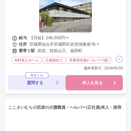
給与
【月給】240,500円〜
住所
宮城県仙台市宮城野区岩切鴻巣南78-1
最寄り駅
岩切、陸前山王、福田町
有料老人ホーム
介護福祉士
実務者研修(ヘルパー1級)
初任者研修(ヘルパー2級)
夜勤なし
残業月20時間以内
最終更新日 : 2026/05/30
常勤
オープニングスタッフ
オープン3年以内
簡単１分
質問する
求人を見る
社会保険完備
交通費支給
託児所・保育支援あり
年間休日120日以上
年間休日110日以上
学歴不問
定年60歳以上
駅近
ここさいむら小田原の介護職員・ヘルパー(正社員)求人・採用