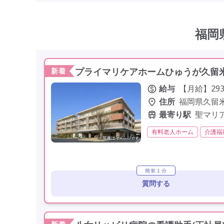
福岡
プライマリケアホームひゅうが久留米
新着
給与
【月給】293,
住所
福岡県久留米
最寄り駅
聖マリ
有料老人ホーム
介護福
残業月20時間以内
常勤
学歴不問
定年60歳以上
簡単１分
質問する