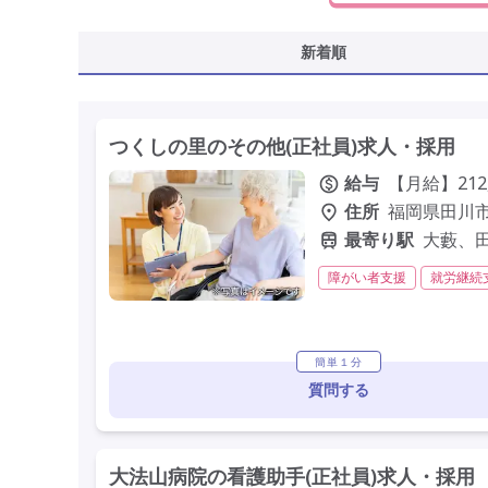
新着順
つくしの里のその他(正社員)求人・採用
給与
【月給】212,
住所
福岡県田川市
最寄り駅
大藪、
障がい者支援
就労継続
夜勤なし
常勤
年間
簡単１分
質問する
大法山病院の看護助手(正社員)求人・採用