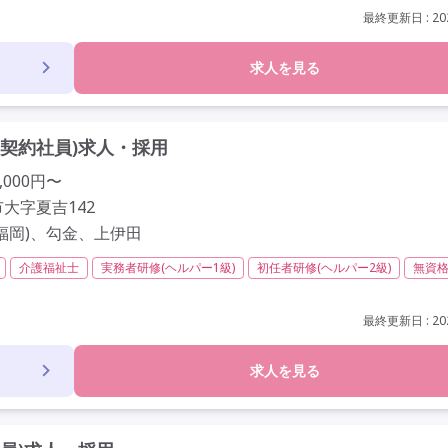
最終更新日 : 202
求人を見る
契約社員)求人・採用
,000円〜
大字夏吉142
福岡)、勾金、上伊田
介護福祉士
実務者研修(ヘルパー1級)
初任者研修(ヘルパー2級)
無資
以内
残業ほぼなし
常勤
社会保険完備
交通費支給
歴不問
未経験歓迎
定年60歳以上
車通勤可
駅近
研修制度あり
最終更新日 : 202
求人を見る