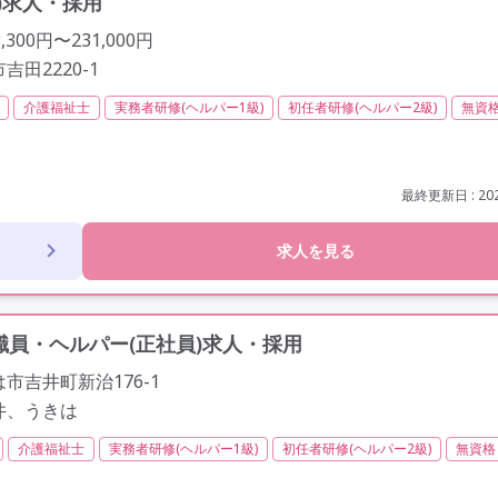
)求人・採用
300円〜231,000円
田2220-1
介護福祉士
実務者研修(ヘルパー1級)
初任者研修(ヘルパー2級)
無資
間以内
残業ほぼなし
常勤
社会保険完備
交通費支給
学歴不問
未経験歓迎
定年60歳以上
車通勤可
駅近
最終更新日 : 202
求人を見る
員・ヘルパー(正社員)求人・採用
市吉井町新治176-1
井、うきは
介護福祉士
実務者研修(ヘルパー1級)
初任者研修(ヘルパー2級)
無資格
間以内
残業ほぼなし
常勤
社会保険完備
交通費支給
学歴不問