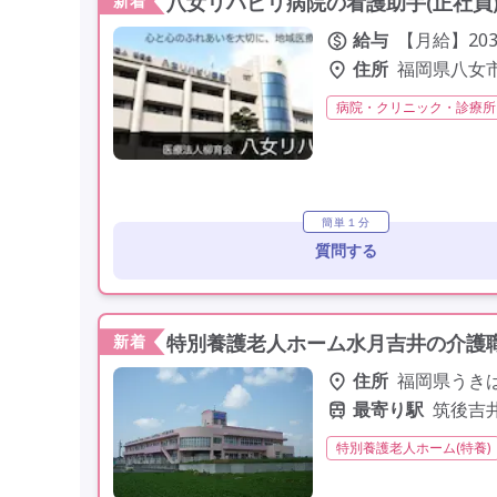
八女リハビリ病院の看護助手(正社員
新着
給与
【月給】203,
住所
福岡県八女市吉
病院・クリニック・診療所
夜勤専従
残業月20時
託児所・保育支援あり
簡単１分
質問する
特別養護老人ホーム水月吉井の介護職
新着
住所
福岡県うきは
最寄り駅
筑後吉
特別養護老人ホーム(特養)
夜勤専従
残業月20時