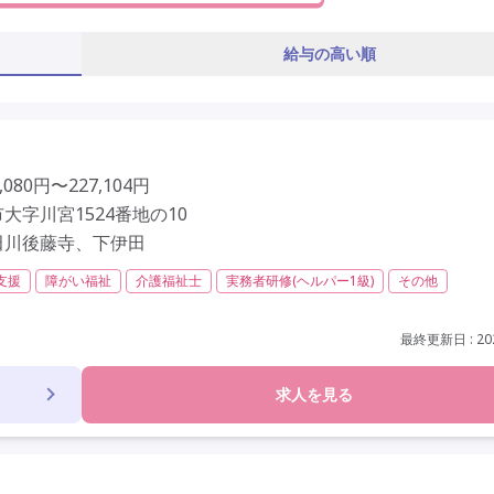
給与の高い順
080円〜227,104円
大字川宮1524番地の10
田川後藤寺、下伊田
支援
障がい福祉
介護福祉士
実務者研修(ヘルパー1級)
その他
休日120日以上
年間休日110日以上
学歴不問
最終更新日 : 202
求人を見る