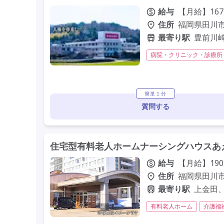
給与
【月給】167
住所
福岡県田川市
最寄り駅
豊前川
病院・クリニック・診療所
夜勤専従
残業月20時間
年間休日120日以上
年
研修制度あり
簡単１分
質問する
住宅型有料老人ホームナーシングハウスあ
給与
【月給】190,
住所
福岡県田川市
最寄り駅
上金田
有料老人ホーム
介護福
残業月20時間以内
残業