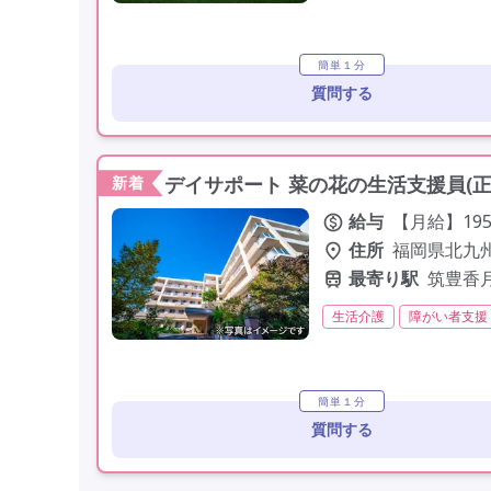
未経験歓迎
定年60歳
簡単１分
質問する
デイサポート 菜の花の生活支援員(
新着
給与
【月給】195,
住所
福岡県北九
最寄り駅
筑豊香
生活介護
障がい者支援
初任者研修(ヘルパー2級)
託児所・保育支援あり
簡単１分
質問する