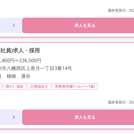
以上
定年65歳以上
車通勤可
最終更新日 : 202
求人を見る
正社員)求人・採用
400円〜236,500円
州市八幡西区上香月一丁目3番14号
月、楠橋、通谷
障がい福祉
介護福祉士
実務者研修(ヘルパー1級)
日勤のみ
夜勤なし
常勤
社会保険完備
交通費支給
学歴不問
定年60歳以上
定年65歳以上
最終更新日 : 202
求人を見る