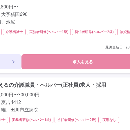
,800円〜
大字猪国690
崎、池尻
介護福祉士
実務者研修(ヘルパー1級)
初任者研修(ヘルパー2級)
無資
以内
残業ほぼなし
常勤
社会保険完備
交通費支給
間休日110日以上
学歴不問
未経験歓迎
定年60歳以上
車通勤可
最終更新日 : 202
求人を見る
えるの介護職員・ヘルパー(正社員)求人・採用
000円〜300,000円
夏吉4412
、糒、田川市立病院
祉士
実務者研修(ヘルパー1級)
初任者研修(ヘルパー2級)
夜勤なし
ほぼなし
常勤
オープン3年以内
社会保険完備
交通費支給
学歴不