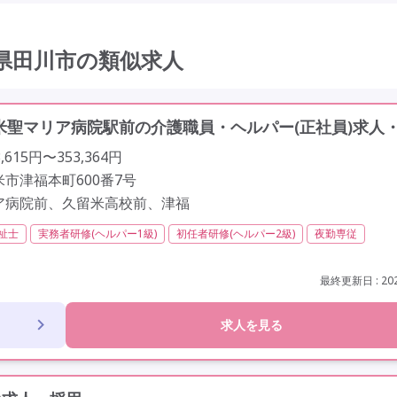
県田川市の類似求人
聖マリア病院駅前の介護職員・ヘルパー(正社員)求人
615円〜353,364円
市津福本町600番7号
ア病院前、久留米高校前、津福
祉士
実務者研修(ヘルパー1級)
初任者研修(ヘルパー2級)
夜勤専従
オープン3年以内
社会保険完備
交通費支給
年間休日110日以上
車通勤可
駅近
最終更新日 : 202
求人を見る