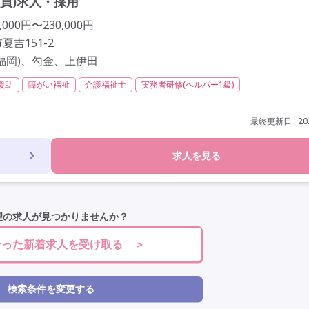
員)求人・採用
000円〜230,000円
吉151-2
福岡)、勾金、上伊田
援助
障がい福祉
介護福祉士
実務者研修(ヘルパー1級)
無資格
夜勤専従
残業月20時間以内
残業ほぼなし
常勤
給
年間休日110日以上
学歴不問
定年60歳以上
車通勤可
駅近
最終更新日 : 202
求人を見る
望の求人が見つかりませんか？
合った新着求人を受け取る ＞
検索条件を変更する