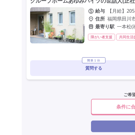
グループホームあゆみハイツの世話人(正社
給与
【月給】205,
住所
福岡県田川市夏
最寄り駅
一本松(
障がい者支援
共同生活
初任者研修(ヘルパー2級)
社会保険完備
交通費支
簡単１分
質問する
ご希
条件に