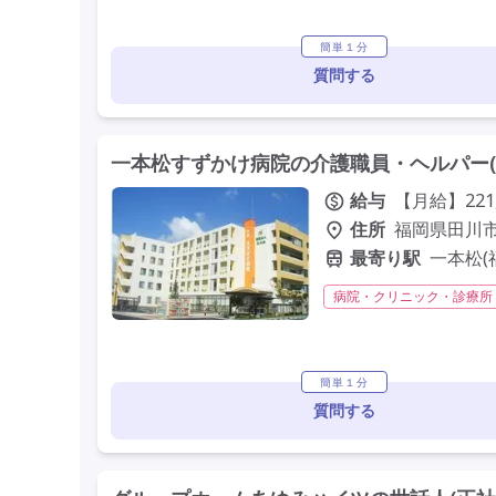
定年60歳以上
車通勤可
簡単１分
質問する
一本松すずかけ病院の介護職員・ヘルパー(
給与
【月給】221
住所
福岡県田川市
最寄り駅
一本松(
病院・クリニック・診療所
夜勤専従
残業月20時間
年間休日110日以上
学
簡単１分
質問する