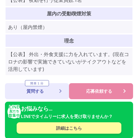
【公表】 夜勤を行う従業員数:1名
屋内の受動喫煙対策
あり（屋内禁煙）
理念
【公表】 外出・外食支援に力を入れています。(現在コ
ロナの影響で実施できていないがテイクアウトなどを
活用しています)
簡単１分
質問する
応募依頼する
お悩みなら...
LINEでタイムリーに求人を受け取りませんか？
詳細はこちら