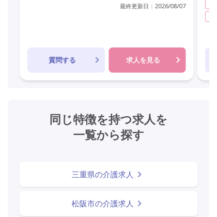
夜
最終更新日：
2026/08/07
常
質問する
求人を見る
同じ特徴を持つ求人を
一覧から探す
三重県の介護求人
松阪市の介護求人