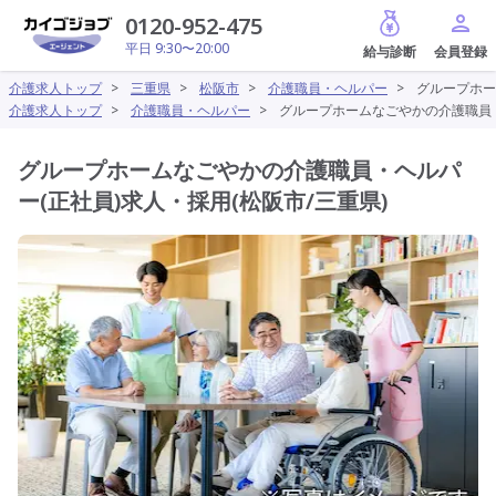
給与診断
0120-952-475
平日 9:30〜20:00
介護求人トップ
>
三重県
>
松阪市
>
介護職員・ヘルパー
>
グループホー
介護求人トップ
>
介護職員・ヘルパー
>
グループホームなごやかの介護職員・
グループホームなごやかの介護職員・ヘルパ
ー(正社員)求人・採用(松阪市/三重県)