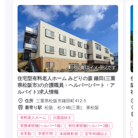
住宅型有料老人ホーム みどりの森 鎌田(三重
住
県松阪市)の介護職員・ヘルパー(パート・ア
阪
ルバイト)求人情報
社
三重県松阪市鎌田町412-5
住所
松阪、松ケ崎(三重)、東松阪
最寄り駅
有料老人ホーム
介護福祉士
有
実務者研修(ヘルパー1級)
初任者研修(ヘルパー2級)
実
非常勤
学歴不問
未経験歓迎
定年60歳以上