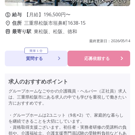
給与
【月給】196,500円〜
住所
三重県松阪市垣鼻町1638-15
最寄り駅
東松阪、松阪、徳和
最終更新日：
2026/05/14
簡単１分
質問する
応募依頼する
求人のおすすめポイント
グループホームなごやかの介護職員・ヘルパー（正社員）求人
は、三重県松阪市にある求人の中でも学びを重視して働きたい
方におすすめです。
・グループホームは2ユニット（9名×2）で、家庭的な暮らし
を継続できることを大切にしています。
・資格取得支援ございます。初任者・実務者研修の受講料の負
担や、介護福祉士、介護支援専門員試験の受験料負担などもあ